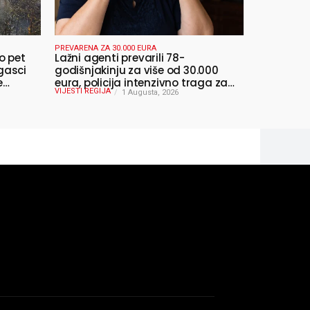
PREVARENA ZA 30.000 EURA
o pet
Lažni agenti prevarili 78-
gasci
godišnjakinju za više od 30.000
e
eura, policija intenzivno traga za
VIJESTI REGIJA
počiniteljima
1 Augusta, 2026