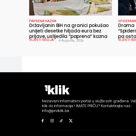
PAPRENA KAZNA
SPIDERMA
Državljanin BiH na granici pokušao
Drama u
unijeti desetke hiljada eura bez
“Spider
prijave, uslijedila “paprena” kazna
pa osta
VIJESTI REGIJA
VIJESTI RE
4 Augusta, 2026
Nezavisni informativni portal u službi svih građana. Vaš
klik do informacija ! IMATE PRIČU? Kontaktirajte nas :
info@prviklik.ba