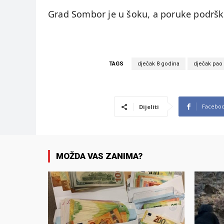
Grad Sombor je u šoku, a poruke podrške 
TAGS
dječak 8 godina
dječak pao 
Facebo
Dijeliti
MOŽDA VAS ZANIMA?