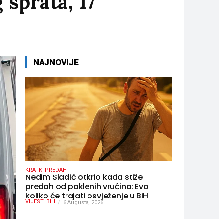
 sprata, 17
NAJNOVIJE
KRATKI PREDAH
Nedim Sladić otkrio kada stiže
predah od paklenih vrućina: Evo
koliko će trajati osvježenje u BiH
VIJESTI BIH
6 Augusta, 2026