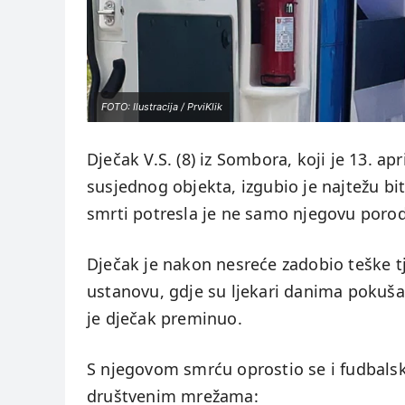
FOTO: Ilustracija / PrviKlik
Dječak V.S. (8) iz Sombora, koji je 13. a
susjednog objekta, izgubio je najtežu bi
smrti potresla je ne samo njegovu porodic
Dječak je nakon nesreće zadobio teške t
ustanovu, gdje su ljekari danima pokušava
je dječak preminuo.
S njegovom smrću oprostio se i fudbalsk
društvenim mrežama: