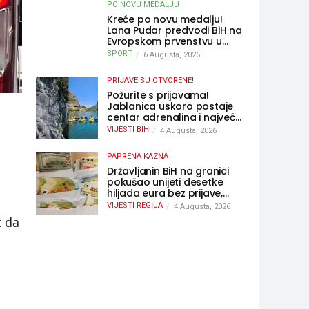
PO NOVU MEDALJU
Kreće po novu medalju!
Lana Pudar predvodi BiH na
Evropskom prvenstvu u
Parizu
SPORT
6 Augusta, 2026
PRIJAVE SU OTVORENE!
Požurite s prijavama!
Jablanica uskoro postaje
centar adrenalina i najveće
outdoor avanture ovog
VIJESTI BIH
4 Augusta, 2026
ljeta
PAPRENA KAZNA
Državljanin BiH na granici
pokušao unijeti desetke
hiljada eura bez prijave,
uslijedila “paprena” kazna
VIJESTI REGIJA
4 Augusta, 2026
t da