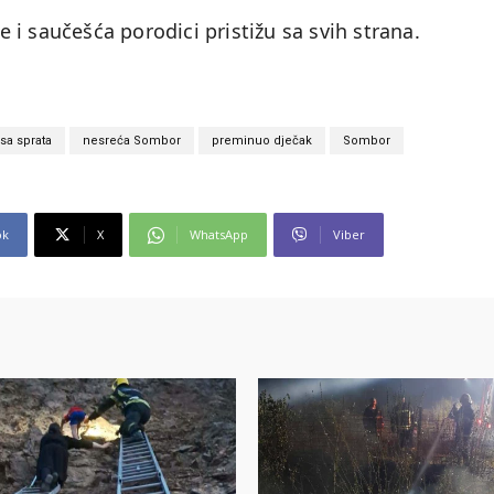
i saučešća porodici pristižu sa svih strana.
sa sprata
nesreća Sombor
preminuo dječak
Sombor
ok
X
WhatsApp
Viber