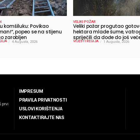
N
VELIKI POŽAR
 komšiluku: Povikao
Veliki požar progutao gotov
man!”, popeo se na stijenu
hektara mlade šume, vatro
o zarobljen
spriječili da dođe do još već
GIJA
VIJESTI REGIJA
4 Augusta, 2026
katastrofe
1 Augusta, 2026
IMPRESUM
PRAVILA PRIVATNOSTI
 prvi
USLOVI KORIŠTENJA
KONTAKTIRAJTE NAS