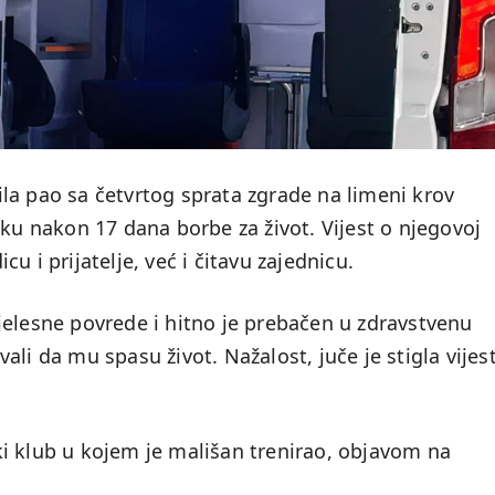
prila pao sa četvrtog sprata zgrade na limeni krov
tku nakon 17 dana borbe za život. Vijest o njegovoj
u i prijatelje, već i čitavu zajednicu.
jelesne povrede i hitno je prebačen u zdravstvenu
li da mu spasu život. Nažalost, juče je stigla vijes
i klub u kojem je mališan trenirao, objavom na