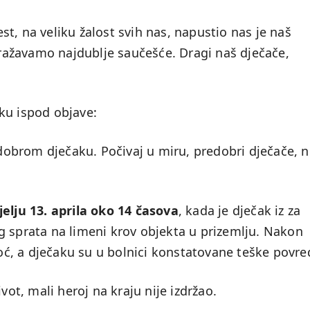
t, na veliku žalost svih nas, napustio nas je naš
izražavamo najdublje saučešće. Dragi naš dječače,
ku ispod objave:
redobrom dječaku. Počivaj u miru, predobri dječače, 
jelju 13. aprila oko 14 časova
, kada je dječak iz za
g sprata na limeni krov objekta u prizemlju. Nakon
ć, a dječaku su u bolnici konstatovane teške povre
vot, mali heroj na kraju nije izdržao.