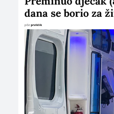
Preminuo dječak (8)
dana se borio za ž
piše:
prviklik