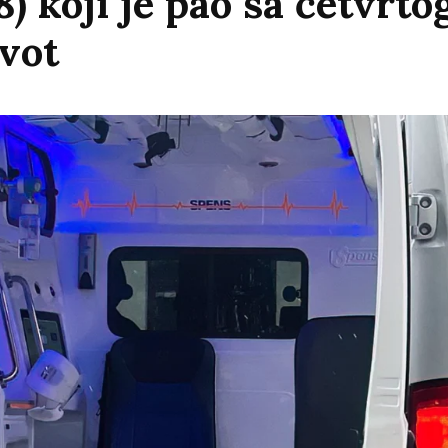
 koji je pao sa četvrtog
ivot