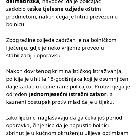
dalmatinska
, navodeći da je policajac
zadobio
teške tjelesne ozljede
oštrim
predmetom, nakon čega je hitno prevezen u
bolnicu.
Zbog težine ozljeda zadržan je na bolničkom
liječenju, gdje je neko vrijeme proveo u
stabilizaciji i oporavku.
Nakon dovršenog kriminalističkog istraživanja,
policija je uhitila 18-godišnjaka koji je osumnjičen
da je zadao ubodne rane policajcu. Protiv njega je
određen
jednomjesečni istražni zatvor
, a
kazneni postupak protiv mladića je u tijeku.
Iako liječnici naglašavaju da ga čeka još period
oporavka, činjenica da je napustio bolnicu i
zbrinut je u kućnom okruženju ulijeva optimizam