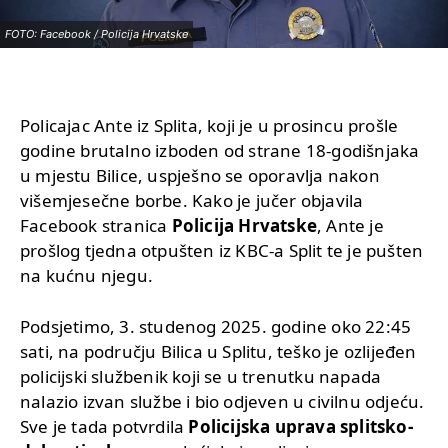
FOTO: Facebook / Policija Hrvatske
Policajac Ante iz Splita, koji je u prosincu prošle
godine brutalno izboden od strane 18-godišnjaka
u mjestu Bilice, uspješno se oporavlja nakon
višemjesečne borbe. Kako je jučer objavila
Facebook stranica
Policija Hrvatske
, Ante je
prošlog tjedna otpušten iz KBC-a Split te je pušten
na kućnu njegu.
Podsjetimo, 3. studenog 2025. godine oko 22:45
sati, na području Bilica u Splitu, teško je ozlijeđen
policijski službenik koji se u trenutku napada
nalazio izvan službe i bio odjeven u civilnu odjeću.
Sve je tada potvrdila
Policijska uprava splitsko-