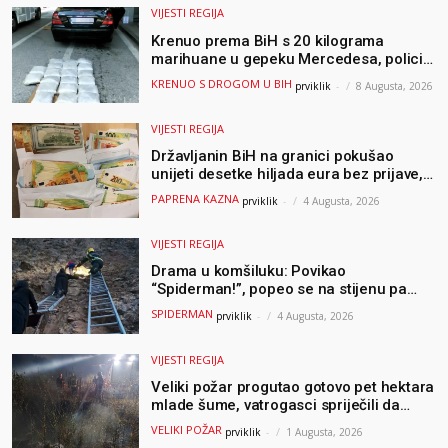
VIJESTI REGIJA
Krenuo prema BiH s 20 kilograma
marihuane u gepeku Mercedesa, policija
ga uhapsila na granici
KRENUO S DROGOM U BIH
prviklik
-
8 Augusta, 2026
VIJESTI REGIJA
Državljanin BiH na granici pokušao
unijeti desetke hiljada eura bez prijave,
uslijedila “paprena” kazna
PAPRENA KAZNA
prviklik
-
4 Augusta, 2026
VIJESTI REGIJA
Drama u komšiluku: Povikao
“Spiderman!”, popeo se na stijenu pa
ostao zarobljen
SPIDERMAN
prviklik
-
4 Augusta, 2026
VIJESTI REGIJA
Veliki požar progutao gotovo pet hektara
mlade šume, vatrogasci spriječili da
dođe do još veće katastrofe
VELIKI POŽAR
prviklik
-
1 Augusta, 2026