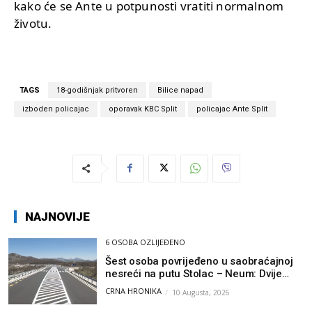
kako će se Ante u potpunosti vratiti normalnom
životu.
TAGS
18-godišnjak pritvoren
Bilice napad
izboden policajac
oporavak KBC Split
policajac Ante Split
NAJNOVIJE
6 OSOBA OZLIJEĐENO
Šest osoba povrijeđeno u saobraćajnoj
nesreći na putu Stolac – Neum: Dvije
osobe zadobile teške tjelesne povrede
CRNA HRONIKA
10 Augusta, 2026