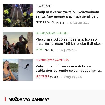
UPAO U ŠAHT
Stariji muškarac završio u vodovodnom
šahtu: Nije mogao izaći, spašavali ga
vatrogasci
CRNA HRONIKA
prviklik
-
10 Augusta, 2026
POLJAK ISPISAO HISTORIJU
Plivao više od 55 sati bez sna: Ispisao
historiju i prešao 160 km preko Baltičkog
mora – a podvig posvetio djeci oboljeloj
SPORT
prviklik
-
9 Augusta, 2026
od raka
NEZABORAVNA AVANTURA
Veliko ime outdoor scene dolazi u
Jablanicu, spremite se za nezaboravnu
avanturu (VIDEO) !
VIJESTI BIH
prviklik
-
9 Augusta, 2026
MOŽDA VAS ZANIMA?