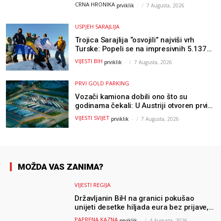
Hercegovine
CRNA HRONIKA
prviklik
-
7 Augusta, 2026
USPJEH SARAJLIJA
Trojica Sarajlija “osvojili” najviši vrh
Turske: Popeli se na impresivnih 5.137
metara
VIJESTI BIH
prviklik
-
7 Augusta, 2026
PRVI GOLD PARKING
Vozači kamiona dobili ono što su
godinama čekali: U Austriji otvoren prvi
GOLD sigurni parking
VIJESTI SVIJET
prviklik
-
7 Augusta, 2026
MOŽDA VAS ZANIMA?
VIJESTI REGIJA
Državljanin BiH na granici pokušao
unijeti desetke hiljada eura bez prijave,
uslijedila “paprena” kazna
PAPRENA KAZNA
prviklik
-
4 Augusta, 2026