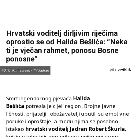
Hrvatski voditelj dirljivim riječima
oprostio se od Halida Bešlića: “Neka
ti je vječan rahmet, ponosu Bosne
ponosne”
piše:
prviklik
8 Oktobra, 2025
FOTO: Printscreen / TV Jadran
Smrt legendarnog pjevača
Halida
Bešlića
potresla je cijeli region. Brojne javne
ličnosti, prijatelji i obožavatelji uputili su emotivne
poruke i oproštaje, a među njima se posebno
istakao
hrvatski voditelj Jadran Robert Škurla
,
koji je u televizijskom prilogu svojim govorom