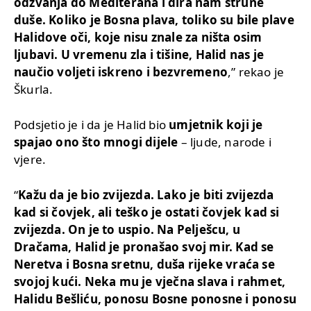
odzvanja do Mediterana i dira nam strune
duše. Koliko je Bosna plava, toliko su bile plave
Halidove oči, koje nisu znale za ništa osim
ljubavi. U vremenu zla i tišine, Halid nas je
naučio voljeti iskreno i bezvremeno
,” rekao je
Škurla.
Podsjetio je i da je Halid bio
umjetnik koji je
spajao ono što mnogi dijele
– ljude, narode i
vjere.
“
Kažu da je bio zvijezda. Lako je biti zvijezda
kad si čovjek, ali teško je ostati čovjek kad si
zvijezda. On je to uspio. Na Pelješcu, u
Dračama, Halid je pronašao svoj mir. Kad se
Neretva i Bosna sretnu, duša rijeke vraća se
svojoj kući. Neka mu je vječna slava i rahmet,
Halidu Bešliću, ponosu Bosne ponosne i ponosu