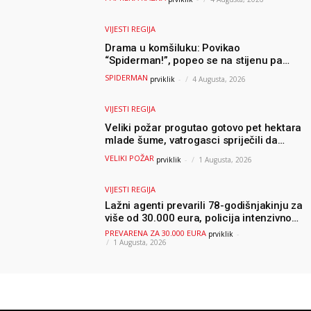
VIJESTI REGIJA
Drama u komšiluku: Povikao
“Spiderman!”, popeo se na stijenu pa
ostao zarobljen
SPIDERMAN
prviklik
-
4 Augusta, 2026
VIJESTI REGIJA
Veliki požar progutao gotovo pet hektara
mlade šume, vatrogasci spriječili da
dođe do još veće katastrofe
VELIKI POŽAR
prviklik
-
1 Augusta, 2026
VIJESTI REGIJA
Lažni agenti prevarili 78-godišnjakinju za
više od 30.000 eura, policija intenzivno
traga za počiniteljima
PREVARENA ZA 30.000 EURA
prviklik
-
1 Augusta, 2026