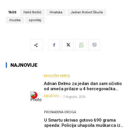
TAGS
Halid Bešlić
Hrvatska
Jadran Robert Škurla
muzika
oproštaj
NAJNOVIJE
EKOLOŠKI HEROJ
Adnan Đelmo za jedan dan sam očistio
od smeća prilaze u 4 hercegovačka
grada: “Danas nisam čistio samo smeće,
DRUŠTVO
7 Augusta, 2026
čistio sam sliku o nama”
PRONAĐENA DROGA
U Smartu skrivao gotovo 690 grama
speeda: Policija uhapsila muškarca iz