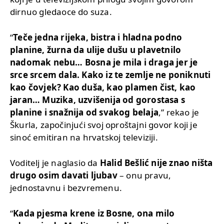
dirnuo gledaoce do suza.
“
Teče jedna rijeka, bistra i hladna podno
planine, žurna da ulije dušu u plavetnilo
nadomak nebu… Bosna je mila i draga jer je
srce srcem dala. Kako iz te zemlje ne poniknuti
kao čovjek? Kao duša, kao plamen čist, kao
jaran… Muzika, uzvišenija od gorostasa s
planine i snažnija od svakog belaja
,” rekao je
Škurla, započinjući svoj oproštajni govor koji je
sinoć emitiran na hrvatskoj televiziji.
Voditelj je naglasio da
Halid Bešlić nije znao ništa
drugo osim davati ljubav
– onu pravu,
jednostavnu i bezvremenu.
“
Kada pjesma krene iz Bosne, ona milo