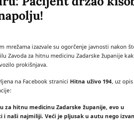
u: Pacijent držao kišob
napolju!
nim mrežama izazvale su ogorčenje javnosti nakon št
zilu Zavoda za hitnu medicinu Zadarske županije ka
vozilo prokišnjava.
vljena na Facebook stranici
Hitna uživo 194
, uz opis
cije:
 za hitnu medicinu Zadarske županije, evo u
 i naši najmiliji. Veći je pljusak u autu nego izva