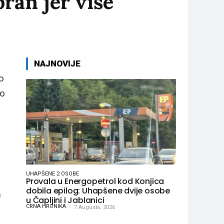
ran jer više
NAJNOVIJE
o
ko
UHAPŠENE 2 OSOBE
Provala u Energopetrol kod Konjica
dobila epilog: Uhapšene dvije osobe
n
u Čapljini i Jablanici
CRNA HRONIKA
7 Augusta, 2026