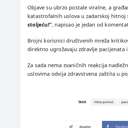
Objave su ubrzo postale viralne, a građ
katastrofalnih uslova u zadarskoj hitnoj 
stoljeću!”
, napisao je jedan od komenta
Brojni korisnici društvenih mreža kritikov
direktno ugrožavaju zdravlje pacijenata
Za sada nema zvaničnih reakcija nadležni
uslovima odvija zdravstvena zaštita u po
TAGS
hitna pomoć
paci
Facebo
Dijeliti