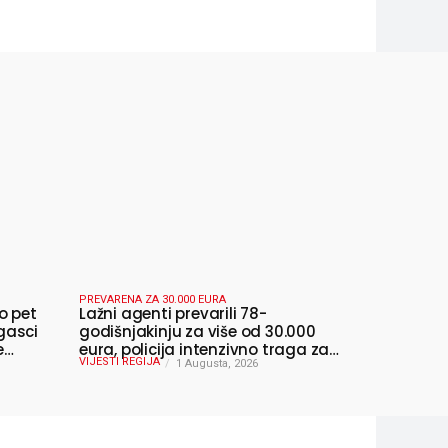
PREVARENA ZA 30.000 EURA
o pet
Lažni agenti prevarili 78-
gasci
godišnjakinju za više od 30.000
e
eura, policija intenzivno traga za
VIJESTI REGIJA
počiniteljima
1 Augusta, 2026