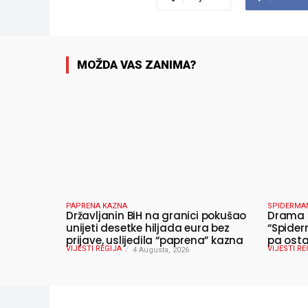
MOŽDA VAS ZANIMA?
PAPRENA KAZNA
SPIDERMA
Državljanin BiH na granici pokušao
Drama u
unijeti desetke hiljada eura bez
“Spider
prijave, uslijedila “paprena” kazna
pa osta
VIJESTI REGIJA
VIJESTI RE
4 Augusta, 2026