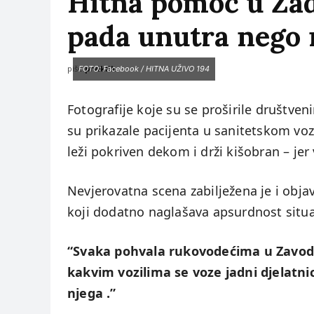
Hitna pomoć u Zadr
pada unutra nego 
piše:
prviklik
FOTO: Facebook / HITNA UŽIVO 194
Fotografije koje su se proširile društve
su prikazale pacijenta u sanitetskom vo
leži pokriven dekom i drži kišobran – jer 
Nevjerovatna scena zabilježena je i obja
koji dodatno naglašava apsurdnost situa
“Svaka pohvala rukovodećima u Zavodu
kakvim vozilima se voze jadni djelatnici
njega .”