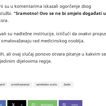
ani su u komentarima iskazali ogorčenje zbog
službi.
“Sramotno! Ovo se ne bi smjelo događati u
tora.
ali su nadležne institucije, ističući da ovakvi propus
 i omalovažavaju rad medicinskog osoblja.
h, ali ovaj slučaj ponovo otvara pitanje u kakvim s
jedinim dijelovima regije.
jent
prokišnjavanje
sanitetsko vozilo
Zadar
ok
X
WhatsApp
Viber