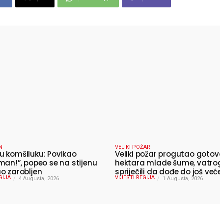
N
VELIKI POŽAR
 komšiluku: Povikao
Veliki požar progutao gotov
man!”, popeo se na stijenu
hektara mlade šume, vatro
o zarobljen
spriječili da dođe do još već
GIJA
VIJESTI REGIJA
4 Augusta, 2026
katastrofe
1 Augusta, 2026