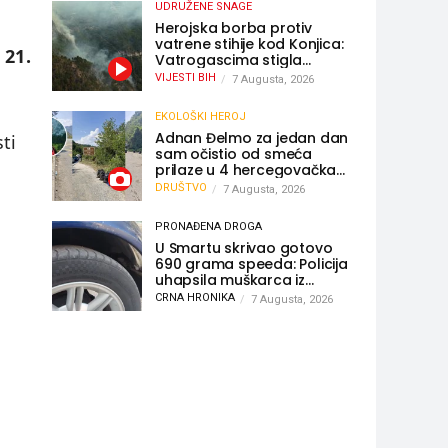
UDRUŽENE SNAGE
Herojska borba protiv
vatrene stihije kod Konjica:
 21.
Vatrogascima stigla
pomoć iz Sarajeva,
VIJESTI BIH
7 Augusta, 2026
helikopteri i Air Tractori
udružili snage
EKOLOŠKI HEROJ
Adnan Đelmo za jedan dan
ti
sam očistio od smeća
prilaze u 4 hercegovačka
grada: “Danas nisam čistio
DRUŠTVO
7 Augusta, 2026
samo smeće, čistio sam
sliku o nama”
e
PRONAĐENA DROGA
U Smartu skrivao gotovo
690 grama speeda: Policija
uhapsila muškarca iz
Hercegovine
CRNA HRONIKA
7 Augusta, 2026