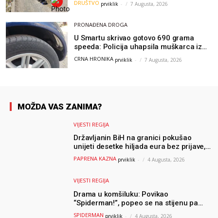
DRUŠTVO
prviklik
-
7 Augusta, 2026
čistio sam sliku o nama”
PRONAĐENA DROGA
U Smartu skrivao gotovo 690 grama
speeda: Policija uhapsila muškarca iz
Hercegovine
CRNA HRONIKA
prviklik
-
7 Augusta, 2026
MOŽDA VAS ZANIMA?
VIJESTI REGIJA
Državljanin BiH na granici pokušao
unijeti desetke hiljada eura bez prijave,
uslijedila “paprena” kazna
PAPRENA KAZNA
prviklik
-
4 Augusta, 2026
VIJESTI REGIJA
Drama u komšiluku: Povikao
“Spiderman!”, popeo se na stijenu pa
ostao zarobljen
SPIDERMAN
prviklik
-
4 Augusta, 2026