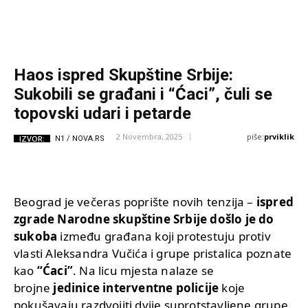
Haos ispred Skupštine Srbije:
Sukobili se građani i “Ćaci”, čuli se
topovski udari i petarde
piše:
prviklik
2 Novembra, 2025
IZVOR:
N1 / NOVA.RS
Beograd je večeras poprište novih tenzija –
ispred
zgrade Narodne skupštine Srbije došlo je do
sukoba
između građana koji protestuju protiv
vlasti Aleksandra Vučića i grupe pristalica poznate
kao
“Ćaci”
. Na licu mjesta nalaze se
brojne
jedinice interventne policije
koje
pokušavaju razdvojiti dvije suprotstavljene grupe,