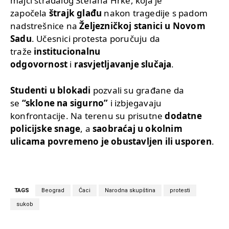
majci stradalog Stefana Hrke, koja je
započela
štrajk glađu
nakon tragedije s padom
nadstrešnice na
Željezničkoj stanici u Novom
Sadu
. Učesnici protesta poručuju da
traže
institucionalnu
odgovornost
i
rasvjetljavanje slučaja
.
Studenti u blokadi
pozvali su građane da
se
“sklone na sigurno”
i izbjegavaju
konfrontacije. Na terenu su prisutne
dodatne
policijske snage
, a
saobraćaj u okolnim
ulicama povremeno je obustavljen ili usporen
.
TAGS
Beograd
Ćaci
Narodna skupština
protesti
sukob