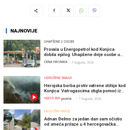
NAJNOVIJE
UHAPŠENE 2 OSOBE
Provala u Energopetrol kod Konjica
dobila epilog: Uhapšene dvije osobe u
Čapljini i Jablanici
CRNA HRONIKA
7 Augusta, 2026
UDRUŽENE SNAGE
Herojska borba protiv vatrene stihije kod
Konjica: Vatrogascima stigla pomoć iz
Sarajeva, helikopteri i Air Tractori
VIJESTI BIH
prviklik
-
7 Augusta, 2026
udružili snage
EKOLOŠKI HEROJ
Adnan Đelmo za jedan dan sam očistio
od smeća prilaze u 4 hercegovačka
grada: “Danas nisam čistio samo smeće,