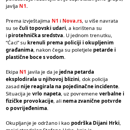
javlja
N1
.
Prema izvještajima
N1
i
Nova.rs
, u više navrata
su se
čuli topovski udari
, a korištena su
i
pirotehnička sredstva
. U jednom trenutku,
“Ćaci” su
krenuli prema policiji i okupljenim
građanima
, nakon čega su poletjele
petarde i
plastične boce s vodom
.
Ekipa
N1
javila je da je
jedna petarda
eksplodirala u njihovoj blizini
, dok policija
zasad
nije reagirala na pojedinačne incidente
.
Situacija je
vrlo napeta
, uz povremene
verbalne i
fizičke provokacije
, ali
nema zvanične potvrde
o povrijeđenima
.
Okupljanje je održano i kao
podrška Dijani Hrki
,