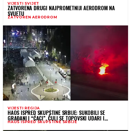
VIJESTI SVIJET
ZATVORENA DRUGI NAJPROMETNIJI AERODROM NA
SVIJETU
ZATVOREN AERODROM
VIJESTI REGIJA
HAOS ISPRED SKUPŠTINE SRBIJE: SUKOBILI SE
GRAĐANI I “ĆACI”, ČULI SE TOPOVSKI UDARI I
HAOS ISPRED SKUPŠTINE SRBIJE
PETARDE