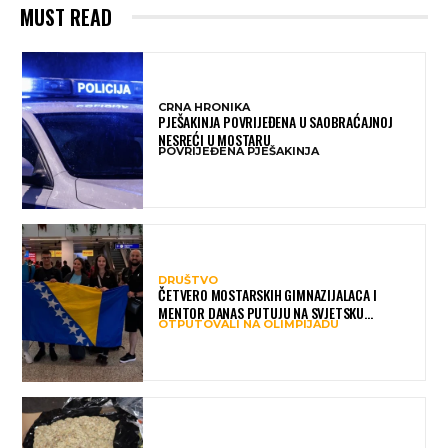
MUST READ
CRNA HRONIKA
PJEŠAKINJA POVRIJEĐENA U SAOBRAĆAJNOJ
NESREĆI U MOSTARU
POVRIJEĐENA PJEŠAKINJA
DRUŠTVO
ČETVERO MOSTARSKIH GIMNAZIJALACA I
MENTOR DANAS PUTUJU NA SVJETSKU
OTPUTOVALI NA OLIMPIJADU
OLIMPIJADU IZ AI: PREDSTAVLJAT ĆE BIH MEĐU
NAJBOLJIMA NA SVIJETU