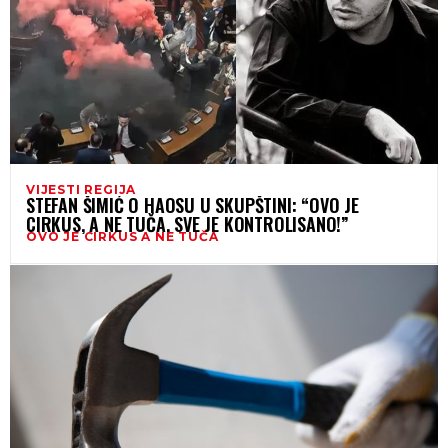
VIJESTI REGIJA
STEFAN ŠIMIĆ O HAOSU U SKUPŠTINI: “OVO JE
CIRKUS, A NE TUČA, SVE JE KONTROLISANO!”
OVO JE CIRKUS A NE TUČA