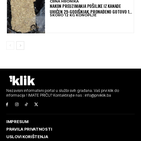
CRNA HRONIKA
NAKON PREUZIMANJA POŠILJKE IZ KANADE
UHIĆEN 29-GODIŠNJAK, PRONAĐENO GOTOVO 12
SKORO 12 KG KONOPLJE
KILOGRAMA KONOPLJE
Nezavisni informativni portal u službi svih građana. Vaš prvi klik do
informacija ! IMATE PRIČU? Kontaktirajte nas : info@prviklik.ba
IMPRESUM
PRAVILA PRIVATNOSTI
USLOVI KORIŠTENJA