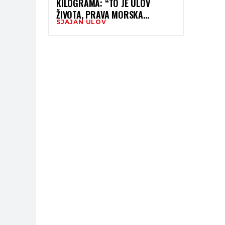
KILOGRAMA: “TO JE ULOV
ŽIVOTA, PRAVA MORSKA
SJAJAN ULOV
GRDOSIJA”