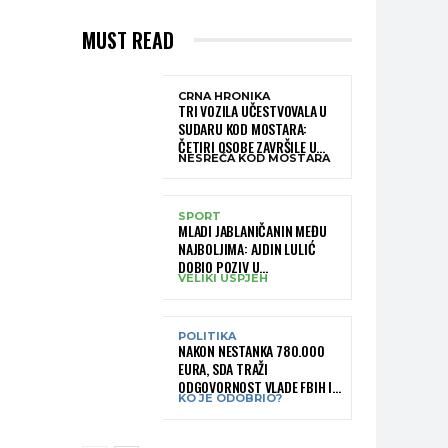
MUST READ
CRNA HRONIKA
TRI VOZILA UČESTVOVALA U
SUDARU KOD MOSTARA:
ČETIRI OSOBE ZAVRŠILE U
NESREĆA KOD MOSTARA
BOLNICI
SPORT
MLADI JABLANIČANIN MEĐU
NAJBOLJIMA: AJDIN LULIĆ
DOBIO POZIV U
VELIKI USPJEH
REPREZENTACIJU BIH –
BRANIT ĆE BOJE BIH NA
SLOVENIA BALL
POLITIKA
NAKON NESTANKA 780.000
EURA, SDA TRAŽI
ODGOVORNOST VLADE FBIH I
KO JE ODOBRIO?
RUKOVODSTVA IGMANA