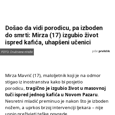
Došao da vidi porodicu, pa izboden
do smrti: Mirza (17) izgubio život
ispred kafića, uhapšeni učenici
piše:
prviklik
1 Augusta, 2025
FOTO: Društvene mreže
Mirza Mavrić (17), maloljetnik koji je na odmor
stigao iz inostranstva kako bi posjetio
porodicu,
tragično je izgubio život u masovnoj
tuči ispred jednog kafića u Novom Pazaru
.
Nesretni mladić preminuo je nakon što je izboden
nožem, a uprkos brzoj intervenciji ljekara – nije
uspio preživjeti teške povrede.