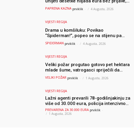
unijeti desetke hiljada eura bez prijave,
uslijedila “paprena” kazna
PAPRENA KAZNA
prviklik
-
4 Augusta, 2026
VIJESTI REGIJA
Drama u komšiluku: Povikao
“Spiderman!”, popeo se na stijenu pa
ostao zarobljen
SPIDERMAN
prviklik
-
4 Augusta, 2026
VIJESTI REGIJA
Veliki požar progutao gotovo pet hektara
mlade šume, vatrogasci spriječili da
dođe do još veće katastrofe
VELIKI POŽAR
prviklik
-
1 Augusta, 2026
VIJESTI REGIJA
Lažni agenti prevarili 78-godišnjakinju za
više od 30.000 eura, policija intenzivno
traga za počiniteljima
PREVARENA ZA 30.000 EURA
prviklik
-
1 Augusta, 2026