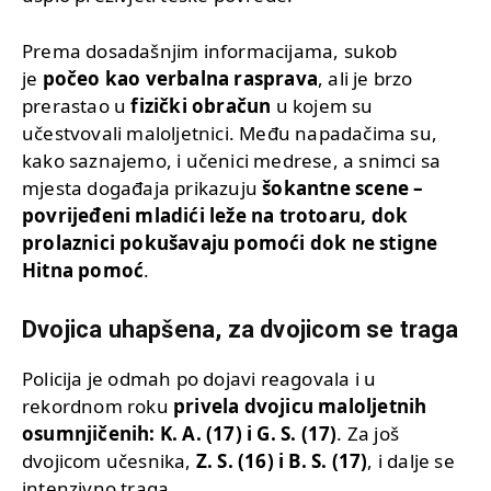
Prema dosadašnjim informacijama, sukob
je
počeo kao verbalna rasprava
, ali je brzo
prerastao u
fizički obračun
u kojem su
učestvovali maloljetnici. Među napadačima su,
kako saznajemo, i učenici medrese, a snimci sa
mjesta događaja prikazuju
šokantne scene –
povrijeđeni mladići leže na trotoaru, dok
prolaznici pokušavaju pomoći dok ne stigne
Hitna pomoć
.
Dvojica uhapšena, za dvojicom se traga
Policija je odmah po dojavi reagovala i u
rekordnom roku
privela dvojicu maloljetnih
osumnjičenih: K. A. (17) i G. S. (17)
. Za još
dvojicom učesnika,
Z. S. (16) i B. S. (17)
, i dalje se
intenzivno traga.