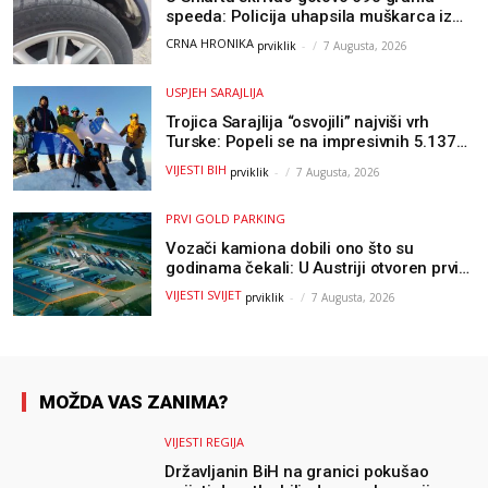
speeda: Policija uhapsila muškarca iz
Hercegovine
CRNA HRONIKA
prviklik
-
7 Augusta, 2026
USPJEH SARAJLIJA
Trojica Sarajlija “osvojili” najviši vrh
Turske: Popeli se na impresivnih 5.137
metara
VIJESTI BIH
prviklik
-
7 Augusta, 2026
PRVI GOLD PARKING
Vozači kamiona dobili ono što su
godinama čekali: U Austriji otvoren prvi
GOLD sigurni parking
VIJESTI SVIJET
prviklik
-
7 Augusta, 2026
MOŽDA VAS ZANIMA?
VIJESTI REGIJA
Državljanin BiH na granici pokušao