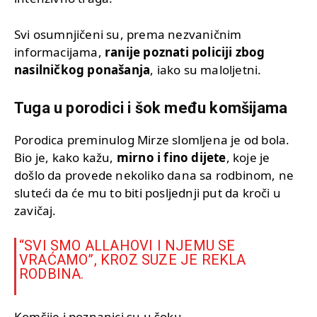
Svi osumnjičeni su, prema nezvaničnim
informacijama,
ranije poznati policiji zbog
nasilničkog ponašanja
, iako su maloljetni.
Tuga u porodici i šok među komšijama
Porodica preminulog Mirze slomljena je od bola.
Bio je, kako kažu,
mirno i fino dijete
, koje je
došlo da provede nekoliko dana sa rodbinom, ne
sluteći da će mu to biti posljednji put da kroči u
zavičaj.
“SVI SMO ALLAHOVI I NJEMU SE
VRAĆAMO”, KROZ SUZE JE REKLA
RODBINA.
Komšije i poznanici su u šoku.