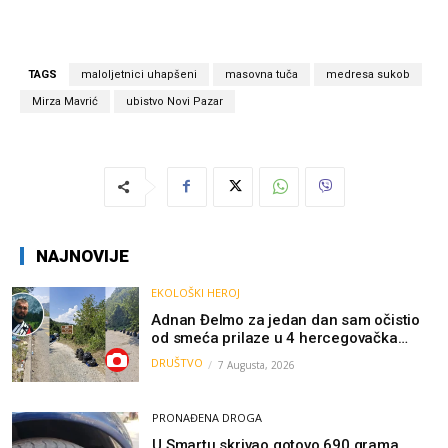
TAGS
maloljetnici uhapšeni
masovna tuča
medresa sukob
Mirza Mavrić
ubistvo Novi Pazar
NAJNOVIJE
EKOLOŠKI HEROJ
Adnan Đelmo za jedan dan sam očistio
od smeća prilaze u 4 hercegovačka
grada: “Danas nisam čistio samo smeće,
DRUŠTVO
7 Augusta, 2026
čistio sam sliku o nama”
PRONAĐENA DROGA
U Smartu skrivao gotovo 690 grama