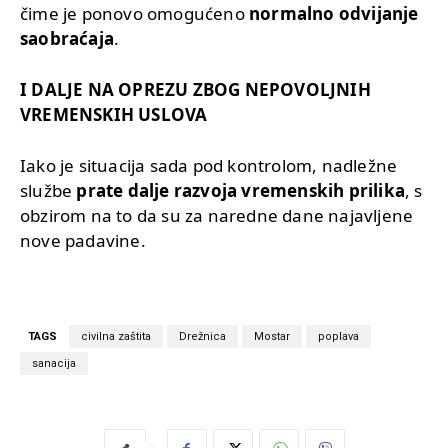
čime je ponovo omogućeno
normalno odvijanje
saobraćaja
.
I DALJE NA OPREZU ZBOG NEPOVOLJNIH
VREMENSKIH USLOVA
Iako je situacija sada pod kontrolom, nadležne
službe
prate dalje razvoja vremenskih prilika
, s
obzirom na to da su za naredne dane najavljene
nove padavine.
TAGS
civilna zaštita
Drežnica
Mostar
poplava
sanacija