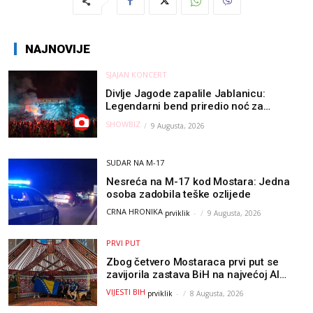
NAJNOVIJE
SJAJAN KONCERT
Divlje Jagode zapalile Jablanicu:
Legendarni bend priredio noć za
pamćenje
SHOWBIZ
9 Augusta, 2026
SUDAR NA M-17
Nesreća na M-17 kod Mostara: Jedna
osoba zadobila teške ozlijede
CRNA HRONIKA
prviklik
-
9 Augusta, 2026
PRVI PUT
Zbog četvero Mostaraca prvi put se
zavijorila zastava BiH na najvećoj AI
olimpijadi, a sada je njihov mentor
VIJESTI BIH
prviklik
-
8 Augusta, 2026
postao član komiteta Međunarodne
olimpijade iz...