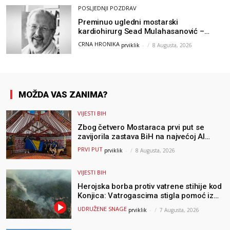
POSLJEDNJI POZDRAV
Preminuo ugledni mostarski
kardiohirurg Sead Mulahasanović –
kolege uputile emotivnu oproštajnu
CRNA HRONIKA
prviklik
-
8 Augusta, 2026
poruku
MOŽDA VAS ZANIMA?
VIJESTI BIH
Zbog četvero Mostaraca prvi put se
zavijorila zastava BiH na najvećoj AI
olimpijadi, a sada je njihov mentor
PRVI PUT
prviklik
-
8 Augusta, 2026
postao član komiteta Međunarodne
olimpijade iz...
VIJESTI BIH
Herojska borba protiv vatrene stihije kod
Konjica: Vatrogascima stigla pomoć iz
Sarajeva, helikopteri i Air Tractori
UDRUŽENE SNAGE
prviklik
-
7 Augusta, 2026
udružili snage