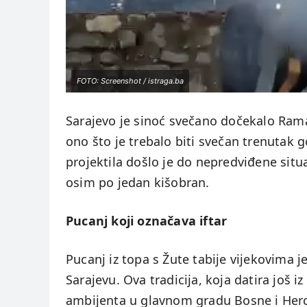
FOTO: Screenshot / istraga.ba
Sarajevo je sinoć svečano dočekalo Rama
ono što je trebalo biti svečan trenutak g
projektila došlo je do nepredviđene situac
osim po jedan kišobran.
Pucanj koji označava iftar
Pucanj iz topa s Žute tabije vijekovima 
Sarajevu. Ova tradicija, koja datira još
ambijenta u glavnom gradu Bosne i Herc