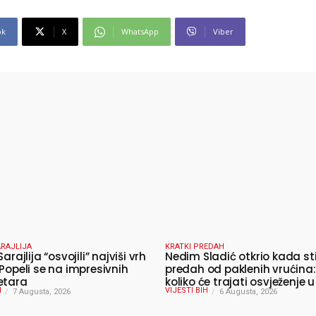
ok
X
WhatsApp
Viber
RAJLIJA
KRATKI PREDAH
Sarajlija “osvojili” najviši vrh
Nedim Sladić otkrio kada st
 Popeli se na impresivnih
predah od paklenih vrućina:
etara
koliko će trajati osvježenje u
H
VIJESTI BIH
7 Augusta, 2026
6 Augusta, 2026