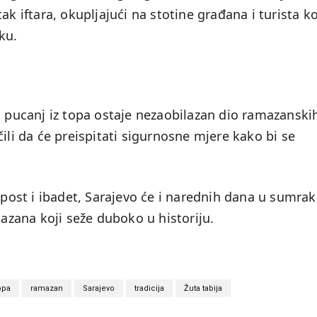
k iftara, okupljajući na stotine građana i turista ko
ku.
ucanj iz topa ostaje nezaobilazan dio ramazanski
ili da će preispitati sigurnosne mjere kako bi se
a post i ibadet, Sarajevo će i narednih dana u sumrak
zana koji seže duboko u historiju.
opa
ramazan
Sarajevo
tradicija
Žuta tabija