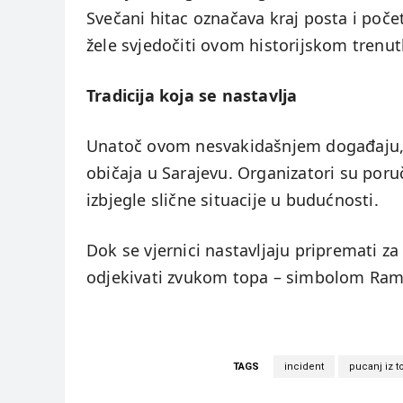
Svečani hitac označava kraj posta i početa
žele svjedočiti ovom historijskom trenut
Tradicija koja se nastavlja
Unatoč ovom nesvakidašnjem događaju, p
običaja u Sarajevu. Organizatori su poruč
izbjegle slične situacije u budućnosti.
Dok se vjernici nastavljaju pripremati z
odjekivati zvukom topa – simbolom Rama
TAGS
incident
pucanj iz t