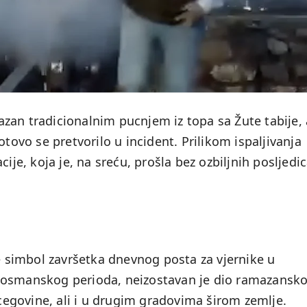
zan tradicionalnim pucnjem iz topa sa Žute tabije, 
otovo se pretvorilo u incident. Prilikom ispaljivanja
ije, koja je, na sreću, prošla bez ozbiljnih posljedic
je simbol završetka dnevnog posta za vjernike u
 iz osmanskog perioda, neizostavan je dio ramazansk
egovine, ali i u drugim gradovima širom zemlje.