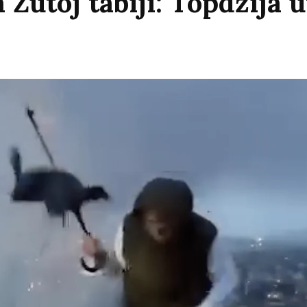
 Žutoj tabiji: Topdžija 