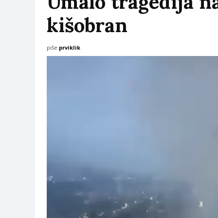
Umalo tragedija na
kišobran
piše:
prviklik