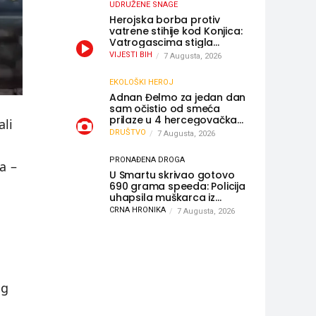
UDRUŽENE SNAGE
Herojska borba protiv
vatrene stihije kod Konjica:
Vatrogascima stigla
pomoć iz Sarajeva,
VIJESTI BIH
7 Augusta, 2026
helikopteri i Air Tractori
udružili snage
EKOLOŠKI HEROJ
Adnan Đelmo za jedan dan
sam očistio od smeća
prilaze u 4 hercegovačka
ali
grada: “Danas nisam čistio
DRUŠTVO
7 Augusta, 2026
samo smeće, čistio sam
sliku o nama”
PRONAĐENA DROGA
a –
U Smartu skrivao gotovo
690 grama speeda: Policija
uhapsila muškarca iz
Hercegovine
CRNA HRONIKA
7 Augusta, 2026
og