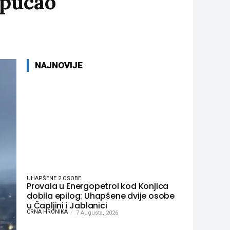
upucao
NAJNOVIJE
UHAPŠENE 2 OSOBE
Provala u Energopetrol kod Konjica
dobila epilog: Uhapšene dvije osobe
u Čapljini i Jablanici
CRNA HRONIKA
7 Augusta, 2026