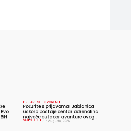
PRIJAVE SU OTVORENE!
iže
Požurite s prijavama! Jablanica
 Evo
uskoro postaje centar adrenalina i
 BiH
najveće outdoor avanture ovog
VIJESTI BIH
ljeta
4 Augusta, 2026