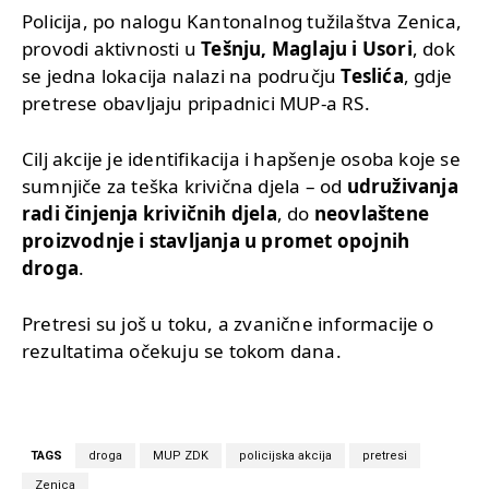
Policija, po nalogu Kantonalnog tužilaštva Zenica,
provodi aktivnosti u
Tešnju, Maglaju i Usori
, dok
se jedna lokacija nalazi na području
Teslića
, gdje
pretrese obavljaju pripadnici MUP-a RS.
Cilj akcije je identifikacija i hapšenje osoba koje se
sumnjiče za teška krivična djela – od
udruživanja
radi činjenja krivičnih djela
, do
neovlaštene
proizvodnje i stavljanja u promet opojnih
droga
.
Pretresi su još u toku, a zvanične informacije o
rezultatima očekuju se tokom dana.
TAGS
droga
MUP ZDK
policijska akcija
pretresi
Zenica