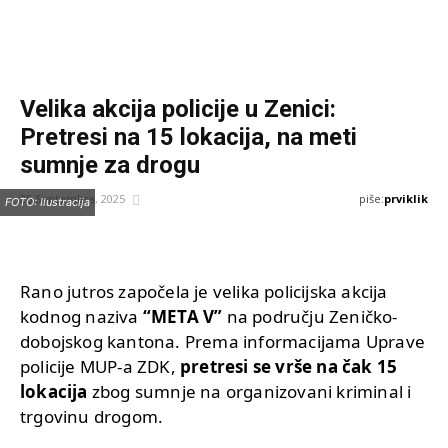
Velika akcija policije u Zenici:
Pretresi na 15 lokacija, na meti
sumnje za drogu
piše:
prviklik
25 Septembra, 2025
FOTO: Ilustracija
Rano jutros započela je velika policijska akcija
kodnog naziva
“META V”
na području Zeničko-
dobojskog kantona. Prema informacijama Uprave
policije MUP-a ZDK,
pretresi se vrše na čak 15
lokacija
zbog sumnje na organizovani kriminal i
trgovinu drogom.