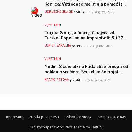
Konjica: Vatrogascima stigla pomoć iz
Sarajeva, helikopteri i Air Tractori
UDRUŽENE SNAGE
prviklik
-
7 Augusta, 2026
udružili snage
VIJESTI BIH
Trojica Sarajlija “osvojili” najviši vrh
Turske: Popeli se na impresivnih 5.137
metara
USPJEH SARAJLIJA
prviklik
-
7 Augusta, 2026
VIJESTI BIH
Nedim Sladić otkrio kada stiže predah od
paklenih vrućina: Evo koliko će trajati
osvježenje u BiH
KRATKI PREDAH
prviklik
-
6 Augusta, 2026
Impresum
Pravila privatnosti
Uslovi korištenja
Kontaktirajte nas
© Newspaper WordPress Theme by TagDiv