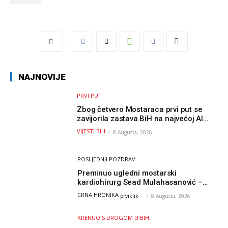
NAJNOVIJE
PRVI PUT
Zbog četvero Mostaraca prvi put se
zavijorila zastava BiH na najvećoj AI
olimpijadi, a sada je njihov mentor
VIJESTI BIH
8 Augusta, 2026
postao član komiteta Međunarodne
olimpijade iz...
POSLJEDNJI POZDRAV
Preminuo ugledni mostarski
kardiohirurg Sead Mulahasanović –
kolege uputile emotivnu oproštajnu
CRNA HRONIKA
prviklik
-
8 Augusta, 2026
poruku
KRENUO S DROGOM U BIH