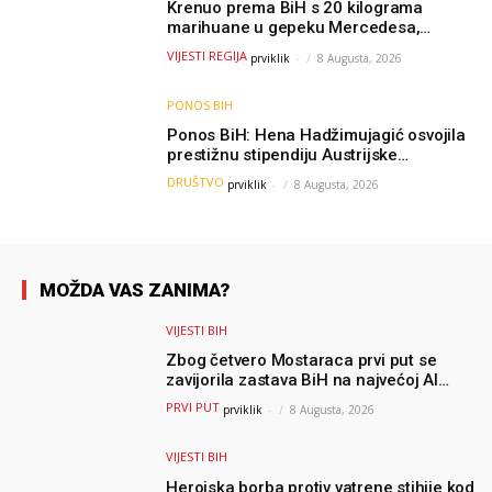
Krenuo prema BiH s 20 kilograma
marihuane u gepeku Mercedesa,
policija ga uhapsila na granici
VIJESTI REGIJA
prviklik
-
8 Augusta, 2026
PONOS BIH
Ponos BiH: Hena Hadžimujagić osvojila
prestižnu stipendiju Austrijske
akademije nauka, njeno istraživanje
DRUŠTVO
prviklik
-
8 Augusta, 2026
moglo bi pomoći djeci širom svijeta
MOŽDA VAS ZANIMA?
VIJESTI BIH
Zbog četvero Mostaraca prvi put se
zavijorila zastava BiH na najvećoj AI
olimpijadi, a sada je njihov mentor
PRVI PUT
prviklik
-
8 Augusta, 2026
postao član komiteta Međunarodne
olimpijade iz...
VIJESTI BIH
Herojska borba protiv vatrene stihije kod