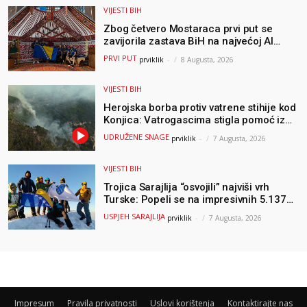
VIJESTI BIH
Zbog četvero Mostaraca prvi put se
zavijorila zastava BiH na najvećoj AI
olimpijadi, a sada je njihov mentor
PRVI PUT
prviklik
-
8 Augusta, 2026
postao član komiteta Međunarodne
olimpijade iz...
VIJESTI BIH
Herojska borba protiv vatrene stihije kod
Konjica: Vatrogascima stigla pomoć iz
Sarajeva, helikopteri i Air Tractori
UDRUŽENE SNAGE
prviklik
-
7 Augusta, 2026
udružili snage
VIJESTI BIH
Trojica Sarajlija “osvojili” najviši vrh
Turske: Popeli se na impresivnih 5.137
metara
USPJEH SARAJLIJA
prviklik
-
7 Augusta, 2026
Impresum
Pravila privatnosti
Uslovi korištenja
Kontaktirajte nas