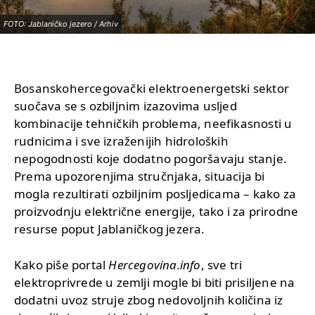
FOTO: Jablaničko jezero / Arhiv
Bosanskohercegovački elektroenergetski sektor
suočava se s ozbiljnim izazovima usljed
kombinacije tehničkih problema, neefikasnosti u
rudnicima i sve izraženijih hidroloških
nepogodnosti koje dodatno pogoršavaju stanje.
Prema upozorenjima stručnjaka, situacija bi
mogla rezultirati ozbiljnim posljedicama – kako za
proizvodnju električne energije, tako i za prirodne
resurse poput Jablaničkog jezera.
Kako piše portal
Hercegovina.info
, sve tri
elektroprivrede u zemlji mogle bi biti prisiljene na
dodatni uvoz struje zbog nedovoljnih količina iz