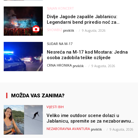
SJAJAN KONCERT
Divlje Jagode zapalile Jablanicu:
Legendarni bend priredio noć za
pamćenje
SHOWBIZ
prviklik
-
9 Augusta, 2026
SUDAR NA M-17
Nesreća na M-17 kod Mostara: Jedna
osoba zadobila teške ozlijede
CRNA HRONIKA
prviklik
-
9 Augusta, 2026
MOŽDA VAS ZANIMA?
VIJESTI BIH
Veliko ime outdoor scene dolazi u
Jablanicu, spremite se za nezaboravnu
avanturu (VIDEO) !
NEZABORAVNA AVANTURA
prviklik
-
9 Augusta, 2026