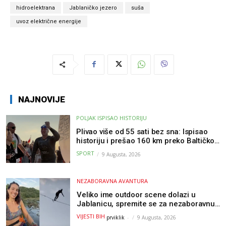
hidroelektrana
Jablaničko jezero
suša
uvoz električne energije
NAJNOVIJE
POLJAK ISPISAO HISTORIJU
Plivao više od 55 sati bez sna: Ispisao
historiju i prešao 160 km preko Baltičkog
mora – a podvig posvetio djeci oboljeloj
SPORT
9 Augusta, 2026
od raka
NEZABORAVNA AVANTURA
Veliko ime outdoor scene dolazi u
Jablanicu, spremite se za nezaboravnu
avanturu (VIDEO) !
VIJESTI BIH
prviklik
-
9 Augusta, 2026