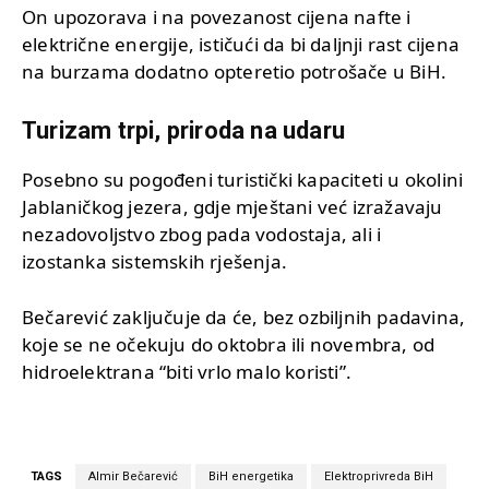
On upozorava i na povezanost cijena nafte i
električne energije, ističući da bi daljnji rast cijena
na burzama dodatno opteretio potrošače u BiH.
Turizam trpi, priroda na udaru
Posebno su pogođeni turistički kapaciteti u okolini
Jablaničkog jezera, gdje mještani već izražavaju
nezadovoljstvo zbog pada vodostaja, ali i
izostanka sistemskih rješenja.
Bečarević zaključuje da će, bez ozbiljnih padavina,
koje se ne očekuju do oktobra ili novembra, od
hidroelektrana “biti vrlo malo koristi”.
TAGS
Almir Bečarević
BiH energetika
Elektroprivreda BiH