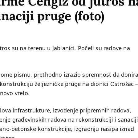
irme Čengiz od jutros n
naciji pruge (foto)
ros su na terenu u Jablanici. Počeli su radove na
vome pismu, prethodno izrazio spremnost da donir
ekonstrukciju željezničke pruge na dionici Ostrožac 
novo vrelo.
lova infrastrukture, izvođenje pripremnih radova,
nje građevinskih radova na rekonstrukciji i sanacij
rano-betonske konstrukcije, izgradnju nasipa iznad