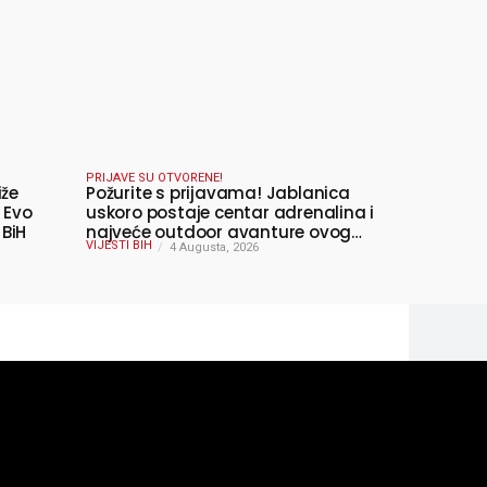
PRIJAVE SU OTVORENE!
iže
Požurite s prijavama! Jablanica
 Evo
uskoro postaje centar adrenalina i
 BiH
najveće outdoor avanture ovog
VIJESTI BIH
ljeta
4 Augusta, 2026