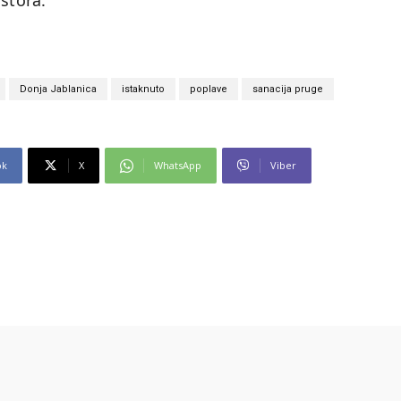
stora.
Donja Jablanica
istaknuto
poplave
sanacija pruge
ok
X
WhatsApp
Viber