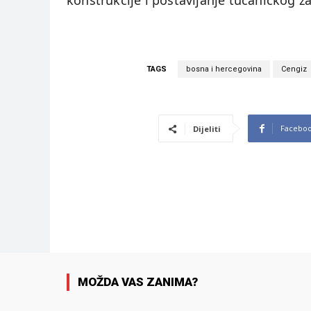
konstrukcije i postavljanje tucaničkog za
TAGS
bosna i hercegovina
Cengiz
Facebo
Dijeliti
MOŽDA VAS ZANIMA?