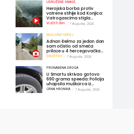
UDRUŽENE SNAGE
Herojska borba protiv
vatrene stihije kod Konjica:
Vatrogascima stigla
pomoć iz Sarajeva,
VIJESTI BIH
7 Augusta, 2026
helikopteri i Air Tractori
udružili snage
EKOLOŠKI HEROJ
Adnan Đelmo za jedan dan
sam očistio od smeća
prilaze u 4 hercegovačka
grada: “Danas nisam čistio
DRUŠTVO
7 Augusta, 2026
samo smeće, čistio sam
sliku o nama”
PRONAĐENA DROGA
U Smartu skrivao gotovo
690 grama speeda: Policija
uhapsila muškarca iz
Hercegovine
CRNA HRONIKA
7 Augusta, 2026