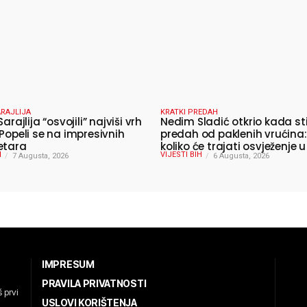
RAJLIJA
KRATKI PREDAH
Sarajlija “osvojili” najviši vrh
Nedim Sladić otkrio kada st
 Popeli se na impresivnih
predah od paklenih vrućina:
etara
koliko će trajati osvježenje u
H
VIJESTI BIH
7 Augusta, 2026
6 Augusta, 2026
IMPRESUM
PRAVILA PRIVATNOSTI
 prvi
USLOVI KORIŠTENJA