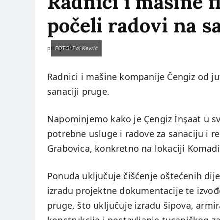
Radnici i mašine f
počeli radovi na sa
piše:
prviklik
FOTO: Edi Kevrić
Radnici i mašine kompanije Čengiz od jut
sanaciji pruge.
Napominjemo kako je Çengiz İnşaat u s
potrebne usluge i radove za sanaciju i r
Grabovica, konkretno na lokaciji Komadi
Ponuda uključuje čišćenje oštećenih dije
izradu projektne dokumentacije te izvođe
pruge, što uključuje izradu šipova, armi