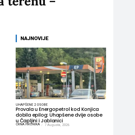
a terenu –
NAJNOVIJE
a
–
UHAPŠENE 2 OSOBE
Provala u Energopetrol kod Konjica
dobila epilog: Uhapšene dvije osobe
i
u Čapljini i Jablanici
CRNA HRONIKA
7 Augusta, 2026