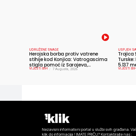
UDRUŽENE SNAGE
USPJEH SA
Herojska borba protiv vatrene
Trojica 
stihije kod Konjica: Vatrogascima
Turske:
stigla pomoć iz Sarajeva,
5.137 m
VIJESTI BIH
VIJESTI BI
helikopteri i Air Tractori udružili
7 Augusta, 2026
snage
Nezavisni informativni portal u službi svih građana. Vaš
klik do informacija ! IMATE PRIČU? Kontaktirajte nas :