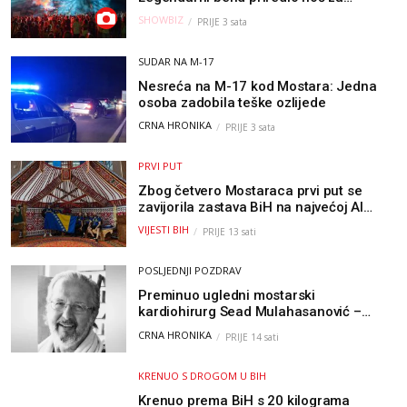
pamćenje
SHOWBIZ
PRIJE 3 sata
SUDAR NA M-17
Nesreća na M-17 kod Mostara: Jedna
osoba zadobila teške ozlijede
CRNA HRONIKA
PRIJE 3 sata
PRVI PUT
Zbog četvero Mostaraca prvi put se
zavijorila zastava BiH na najvećoj AI
olimpijadi, a sada je njihov mentor
VIJESTI BIH
PRIJE 13 sati
postao član komiteta Međunarodne
olimpijade iz...
POSLJEDNJI POZDRAV
Preminuo ugledni mostarski
kardiohirurg Sead Mulahasanović –
kolege uputile emotivnu oproštajnu
CRNA HRONIKA
PRIJE 14 sati
poruku
KRENUO S DROGOM U BIH
Krenuo prema BiH s 20 kilograma