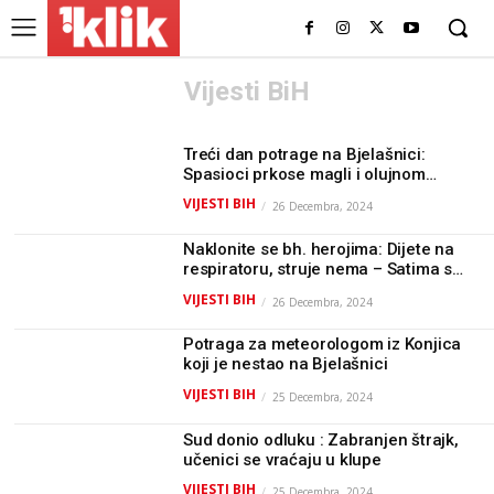
Vijesti BiH
Treći dan potrage na Bjelašnici:
Spasioci prkose magli i olujnom
vjetru
VIJESTI BIH
26 Decembra, 2024
Naklonite se bh. herojima: Dijete na
respiratoru, struje nema – Satima su
išli kroz snijeg
VIJESTI BIH
26 Decembra, 2024
Potraga za meteorologom iz Konjica
koji je nestao na Bjelašnici
VIJESTI BIH
25 Decembra, 2024
Sud donio odluku : Zabranjen štrajk,
učenici se vraćaju u klupe
VIJESTI BIH
25 Decembra, 2024