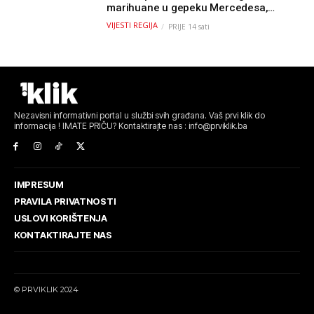
marihuane u gepeku Mercedesa,
policija ga uhapsila na granici
VIJESTI REGIJA
PRIJE 14 sati
Nezavisni informativni portal u službi svih građana. Vaš prvi klik do
informacija ! IMATE PRIČU? Kontaktirajte nas : info@prviklik.ba
IMPRESUM
PRAVILA PRIVATNOSTI
USLOVI KORIŠTENJA
KONTAKTIRAJTE NAS
© PRVIKLIK 2024