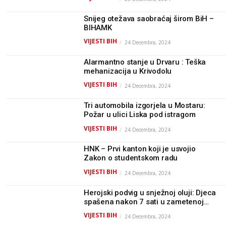
Snijeg otežava saobraćaj širom BiH –
BIHAMK
VIJESTI BIH
24 Decembra, 2024
Alarmantno stanje u Drvaru : Teška
mehanizacija u Krivodolu
VIJESTI BIH
24 Decembra, 2024
Tri automobila izgorjela u Mostaru:
Požar u ulici Liska pod istragom
VIJESTI BIH
24 Decembra, 2024
HNK – Prvi kanton koji je usvojio
Zakon o studentskom radu
VIJESTI BIH
24 Decembra, 2024
Herojski podvig u snježnoj oluji: Djeca
spašena nakon 7 sati u zametenoj
koloni!
VIJESTI BIH
24 Decembra, 2024