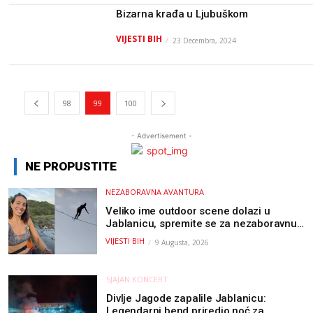
Bizarna krađa u Ljubuškom
VIJESTI BIH
23 Decembra, 2024
98
99
100
- Advertisement -
NE PROPUSTITE
NEZABORAVNA AVANTURA
Veliko ime outdoor scene dolazi u
Jablanicu, spremite se za nezaboravnu
avanturu (VIDEO) !
VIJESTI BIH
9 Augusta, 2026
SJAJAN KONCERT
Divlje Jagode zapalile Jablanicu:
Legendarni bend priredio noć za