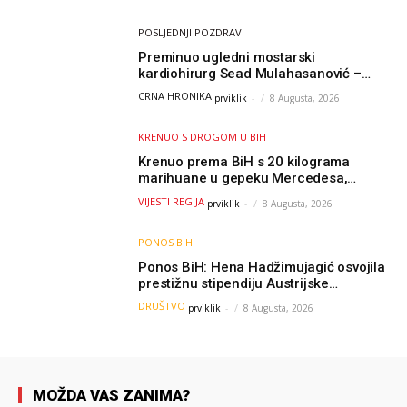
olimpijade iz...
POSLJEDNJI POZDRAV
Preminuo ugledni mostarski
kardiohirurg Sead Mulahasanović –
kolege uputile emotivnu oproštajnu
CRNA HRONIKA
prviklik
-
8 Augusta, 2026
poruku
KRENUO S DROGOM U BIH
Krenuo prema BiH s 20 kilograma
marihuane u gepeku Mercedesa,
policija ga uhapsila na granici
VIJESTI REGIJA
prviklik
-
8 Augusta, 2026
PONOS BIH
Ponos BiH: Hena Hadžimujagić osvojila
prestižnu stipendiju Austrijske
akademije nauka, njeno istraživanje
DRUŠTVO
prviklik
-
8 Augusta, 2026
moglo bi pomoći djeci širom svijeta
MOŽDA VAS ZANIMA?