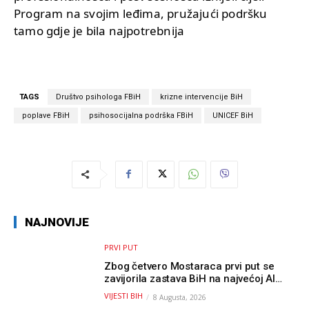
Program na svojim leđima, pružajući podršku
tamo gdje je bila najpotrebnija
TAGS
Društvo psihologa FBiH
krizne intervencije BiH
poplave FBiH
psihosocijalna podrška FBiH
UNICEF BiH
NAJNOVIJE
PRVI PUT
Zbog četvero Mostaraca prvi put se
zavijorila zastava BiH na najvećoj AI
olimpijadi, a sada je njihov mentor
VIJESTI BIH
8 Augusta, 2026
postao član komiteta Međunarodne