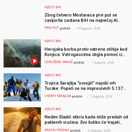
VIJESTI BIH
Zbog četvero Mostaraca prvi put se
zavijorila zastava BiH na najvećoj AI
olimpijadi, a sada je njihov mentor
PRVI PUT
prviklik
-
8 Augusta, 2026
postao član komiteta Međunarodne
olimpijade iz...
VIJESTI BIH
Herojska borba protiv vatrene stihije kod
Konjica: Vatrogascima stigla pomoć iz
Sarajeva, helikopteri i Air Tractori
UDRUŽENE SNAGE
prviklik
-
7 Augusta, 2026
udružili snage
VIJESTI BIH
Trojica Sarajlija “osvojili” najviši vrh
Turske: Popeli se na impresivnih 5.137
metara
USPJEH SARAJLIJA
prviklik
-
7 Augusta, 2026
VIJESTI BIH
Nedim Sladić otkrio kada stiže predah od
paklenih vrućina: Evo koliko će trajati
osvježenje u BiH
KRATKI PREDAH
prviklik
-
6 Augusta, 2026