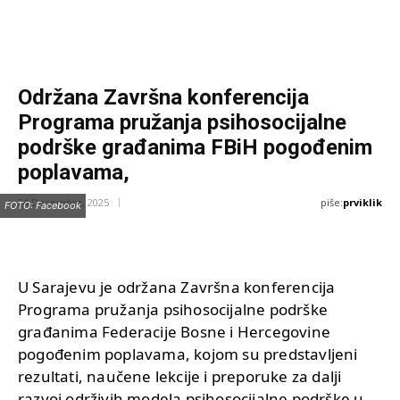
Održana Završna konferencija
Programa pružanja psihosocijalne
podrške građanima FBiH pogođenim
poplavama,
piše:
prviklik
24 Decembra, 2025
FOTO: Facebook
U Sarajevu je održana Završna konferencija
Programa pružanja psihosocijalne podrške
građanima Federacije Bosne i Hercegovine
pogođenim poplavama, kojom su predstavljeni
rezultati, naučene lekcije i preporuke za dalji
razvoj održivih modela psihosocijalne podrške u