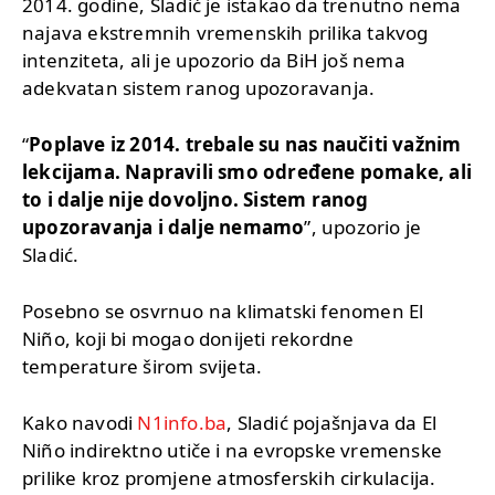
2014. godine, Sladić je istakao da trenutno nema
najava ekstremnih vremenskih prilika takvog
intenziteta, ali je upozorio da BiH još nema
adekvatan sistem ranog upozoravanja.
“
Poplave iz 2014. trebale su nas naučiti važnim
lekcijama. Napravili smo određene pomake, ali
to i dalje nije dovoljno. Sistem ranog
upozoravanja i dalje nemamo
”, upozorio je
Sladić.
Posebno se osvrnuo na klimatski fenomen El
Niño, koji bi mogao donijeti rekordne
temperature širom svijeta.
Kako navodi
N1info.ba
, Sladić pojašnjava da El
Niño indirektno utiče i na evropske vremenske
prilike kroz promjene atmosferskih cirkulacija.