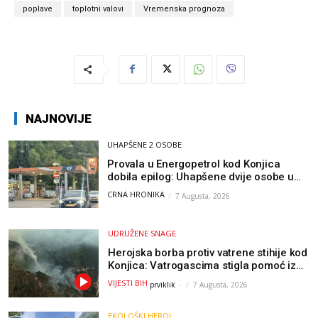
poplave
toplotni valovi
Vremenska prognoza
NAJNOVIJE
UHAPŠENE 2 OSOBE
Provala u Energopetrol kod Konjica
dobila epilog: Uhapšene dvije osobe u
Čapljini i Jablanici
CRNA HRONIKA
7 Augusta, 2026
UDRUŽENE SNAGE
Herojska borba protiv vatrene stihije kod
Konjica: Vatrogascima stigla pomoć iz
Sarajeva, helikopteri i Air Tractori
VIJESTI BIH
prviklik
-
7 Augusta, 2026
udružili snage
EKOLOŠKI HEROJ