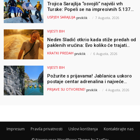
Trojica Sarajlija “osvojili” najviši vrh
Turske: Popeli se na impresivnih 5.137
metara
USPJEH SARAJLIJA
prviklik
-
7 Augusta, 2026
VIJESTI BIH
Nedim Sladić otkrio kada stiže predah od
paklenih vrućina: Evo koliko će trajati
osvježenje u BiH
KRATKI PREDAH
prviklik
-
6 Augusta, 2026
VIJESTI BIH
Požurite s prijavama! Jablanica uskoro
postaje centar adrenalina i najveće
outdoor avanture ovog ljeta
PRIJAVE SU OTVORENE!
prviklik
-
4 Augusta, 2026
Impresum
Pravila privatnosti
Uslovi korištenja
Kontaktirajte nas
© Newspaper WordPress Theme by TagDiv