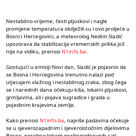
Nestabilno vrijeme, česti pljuskovi i nagle
promjene temperatura obilježili su i ovo proljeće u
Bosni i Hercegovini, a meteorolog Nedim Sladić
upozorava da stabilizacija vremenskih prilika još
nije na vidiku, prenosi
N1info.ba
.
Gostujući u emisiji Novi dan, Sladić je pojasnio da
se Bosna i Hercegovina trenutno nalazi pod
utjecajem vlažnog i nestabilnog zraka, zbog čega
se i narednih dana očekuju kiša, lokalni pljuskovi,
grmljavina, ali i pojava sugradice i grada u
pojedinim krajevima zemlje.
Kako prenosi
N1info.ba
, najviše padavina očekuje
se u sjeverozapadnim i sjeveroistočnim dijelovima
Bosne, posebno tokom poslijepodnevnih sati.