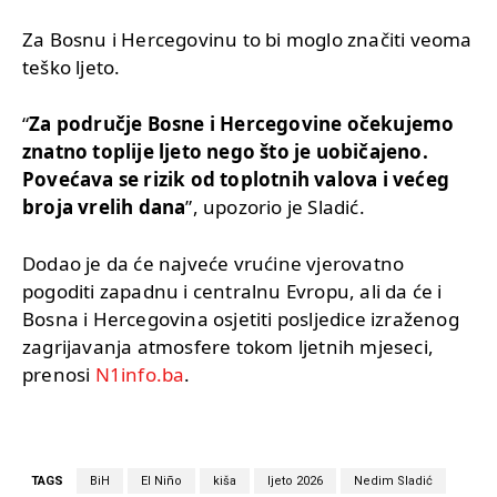
Za Bosnu i Hercegovinu to bi moglo značiti veoma
teško ljeto.
“
Za područje Bosne i Hercegovine očekujemo
znatno toplije ljeto nego što je uobičajeno.
Povećava se rizik od toplotnih valova i većeg
broja vrelih dana
”, upozorio je Sladić.
Dodao je da će najveće vrućine vjerovatno
pogoditi zapadnu i centralnu Evropu, ali da će i
Bosna i Hercegovina osjetiti posljedice izraženog
zagrijavanja atmosfere tokom ljetnih mjeseci,
prenosi
N1info.ba
.
TAGS
BiH
El Niño
kiša
ljeto 2026
Nedim Sladić