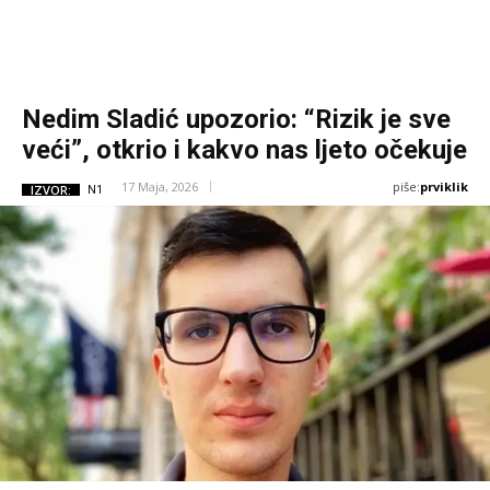
Nedim Sladić upozorio: “Rizik je sve
veći”, otkrio i kakvo nas ljeto očekuje
piše:
prviklik
17 Maja, 2026
IZVOR:
N1