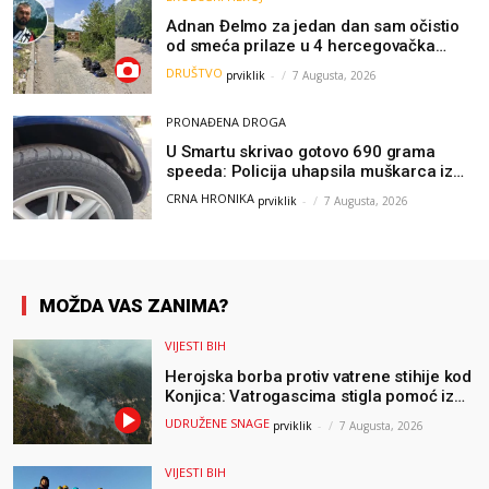
Adnan Đelmo za jedan dan sam očistio
od smeća prilaze u 4 hercegovačka
grada: “Danas nisam čistio samo smeće,
DRUŠTVO
prviklik
-
7 Augusta, 2026
čistio sam sliku o nama”
PRONAĐENA DROGA
U Smartu skrivao gotovo 690 grama
speeda: Policija uhapsila muškarca iz
Hercegovine
CRNA HRONIKA
prviklik
-
7 Augusta, 2026
MOŽDA VAS ZANIMA?
VIJESTI BIH
Herojska borba protiv vatrene stihije kod
Konjica: Vatrogascima stigla pomoć iz
Sarajeva, helikopteri i Air Tractori
UDRUŽENE SNAGE
prviklik
-
7 Augusta, 2026
udružili snage
VIJESTI BIH