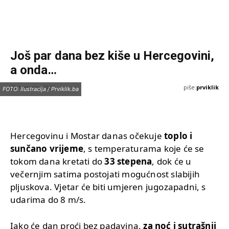
Još par dana bez kiše u Hercegovini,
a onda…
piše:
prviklik
20 Augusta, 2025
FOTO: Ilustracija / Prviklik.ba
Hercegovinu i Mostar danas očekuje
toplo i
sunčano vrijeme
, s temperaturama koje će se
tokom dana kretati do
33 stepena
, dok će u
večernjim satima postojati mogućnost slabijih
pljuskova. Vjetar će biti umjeren jugozapadni, s
udarima do 8 m/s.
Iako će dan proći bez padavina,
za noć i sutrašnji