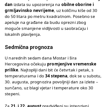
dan
izdata su upozorenja na
obilne oborine i
grmljavinsko nevrijeme
, uz količinu kiše od 30
do 50 litara po metru kvadratnom. Posebno se
apeluje na građane da budu oprezni zbog
moguće smanjene vidljivosti u saobraćaju i
lokalnih plavljenja.
Sedmična prognoza
U narednih sedam dana Mostar i šira
Hercegovina očekuju
promjenjive vremenske
prilike
. Najtopliji dani bit će četvrtak i petak, s
temperaturama i do
34 stepena
, dok se u subotu,
30. augusta, prognozira povoljniji dan za izlete –
sunčano, uz blagi vjetar i temperature oko 30
stepeni.
Za
21. i 22. august
predviđeni su intenzivni