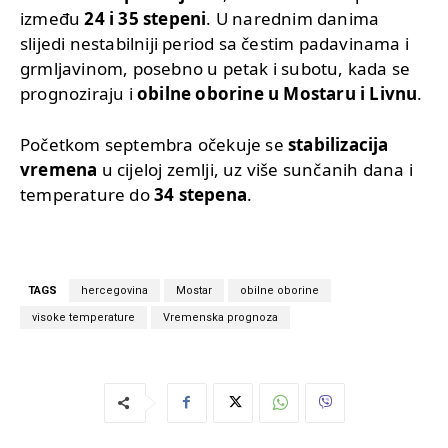
između
24 i 35 stepeni
. U narednim danima
slijedi nestabilniji period sa čestim padavinama i
grmljavinom, posebno u petak i subotu, kada se
prognoziraju i
obilne oborine u Mostaru i Livnu
.
Početkom septembra očekuje se
stabilizacija
vremena
u cijeloj zemlji, uz više sunčanih dana i
temperature do
34 stepena
.
TAGS
hercegovina
Mostar
obilne oborine
visoke temperature
Vremenska prognoza