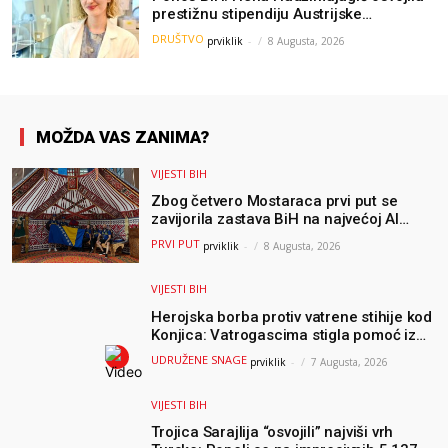
prestižnu stipendiju Austrijske
akademije nauka, njeno istraživanje
DRUŠTVO
prviklik
-
8 Augusta, 2026
moglo bi pomoći djeci širom svijeta
MOŽDA VAS ZANIMA?
VIJESTI BIH
Zbog četvero Mostaraca prvi put se
zavijorila zastava BiH na najvećoj AI
olimpijadi, a sada je njihov mentor
PRVI PUT
prviklik
-
8 Augusta, 2026
postao član komiteta Međunarodne
olimpijade iz...
VIJESTI BIH
Herojska borba protiv vatrene stihije kod
Konjica: Vatrogascima stigla pomoć iz
Sarajeva, helikopteri i Air Tractori
UDRUŽENE SNAGE
prviklik
-
7 Augusta, 2026
udružili snage
VIJESTI BIH
Trojica Sarajlija “osvojili” najviši vrh