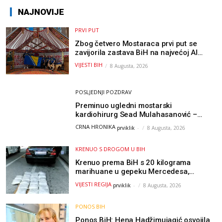
NAJNOVIJE
PRVI PUT
Zbog četvero Mostaraca prvi put se
zavijorila zastava BiH na najvećoj AI
olimpijadi, a sada je njihov mentor
VIJESTI BIH
8 Augusta, 2026
postao član komiteta Međunarodne
olimpijade iz...
POSLJEDNJI POZDRAV
Preminuo ugledni mostarski
kardiohirurg Sead Mulahasanović –
kolege uputile emotivnu oproštajnu
CRNA HRONIKA
prviklik
-
8 Augusta, 2026
poruku
KRENUO S DROGOM U BIH
Krenuo prema BiH s 20 kilograma
marihuane u gepeku Mercedesa,
policija ga uhapsila na granici
VIJESTI REGIJA
prviklik
-
8 Augusta, 2026
PONOS BIH
Ponos BiH: Hena Hadžimujagić osvojila