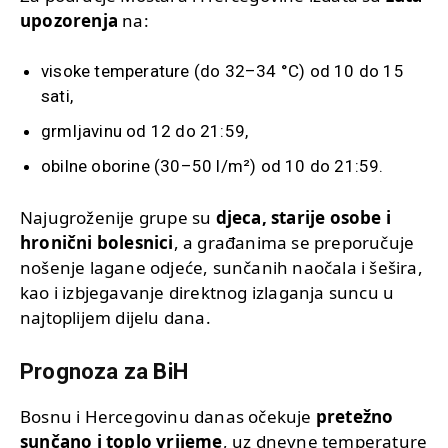
upozorenja
na:
visoke temperature (do 32–34 °C) od 10 do 15
sati,
grmljavinu od 12 do 21:59,
obilne oborine (30–50 l/m²) od 10 do 21:59.
Najugroženije grupe su
djeca, starije osobe i
hronični bolesnici
, a građanima se preporučuje
nošenje lagane odjeće, sunčanih naočala i šešira,
kao i izbjegavanje direktnog izlaganja suncu u
najtoplijem dijelu dana.
Prognoza za BiH
Bosnu i Hercegovinu danas očekuje
pretežno
sunčano i toplo vrijeme
, uz dnevne temperature