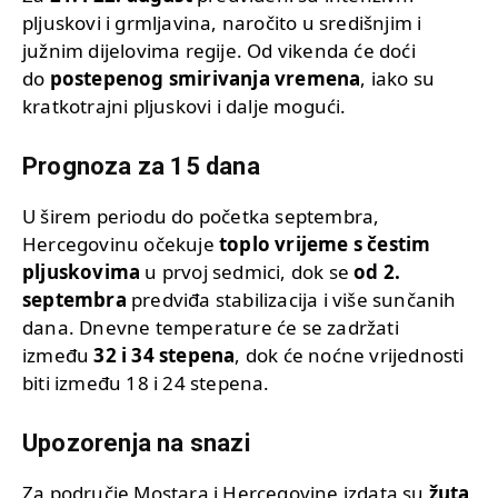
pljuskovi i grmljavina, naročito u središnjim i
južnim dijelovima regije. Od vikenda će doći
do
postepenog smirivanja vremena
, iako su
kratkotrajni pljuskovi i dalje mogući.
Prognoza za 15 dana
U širem periodu do početka septembra,
Hercegovinu očekuje
toplo vrijeme s čestim
pljuskovima
u prvoj sedmici, dok se
od 2.
septembra
predviđa stabilizacija i više sunčanih
dana. Dnevne temperature će se zadržati
između
32 i 34 stepena
, dok će noćne vrijednosti
biti između 18 i 24 stepena.
Upozorenja na snazi
Za područje Mostara i Hercegovine izdata su
žuta