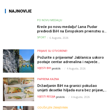
NAJNOVIJE
PO NOVU MEDALJU
Kreće po novu medalju! Lana Pudar
predvodi BiH na Evropskom prvenstvu u
Parizu
SPORT
6 Augusta, 2026
PRIJAVE SU OTVORENE!
Požurite s prijavama! Jablanica uskoro
postaje centar adrenalina i najveće
outdoor avanture ovog ljeta
VIJESTI BIH
prviklik
-
4 Augusta, 2026
PAPRENA KAZNA
Državljanin BiH na granici pokušao
unijeti desetke hiljada eura bez prijave,
uslijedila “paprena” kazna
VIJESTI REGIJA
prviklik
-
4 Augusta, 2026
ODUŠVLJEN ZMAJEVIMA