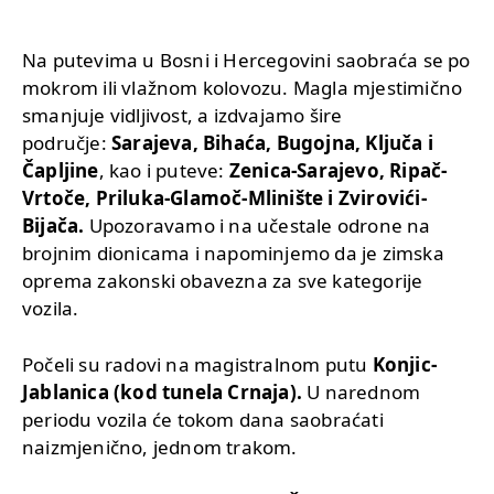
Na putevima u Bosni i Hercegovini saobraća se po
mokrom ili vlažnom kolovozu. Magla mjestimično
smanjuje vidljivost, a izdvajamo šire
područje:
Sarajeva, Bihaća, Bugojna, Ključa i
Čapljine
, kao i puteve:
Zenica-Sarajevo, Ripač-
Vrtoče, Priluka-Glamoč-Mlinište i Zvirovići-
Bijača.
Upozoravamo i na učestale odrone na
brojnim dionicama i napominjemo da je zimska
oprema zakonski obavezna za sve kategorije
vozila.
Počeli su radovi na magistralnom putu
Konjic-
Jablanica (kod tunela Crnaja).
U narednom
periodu vozila će tokom dana saobraćati
naizmjenično, jednom trakom.