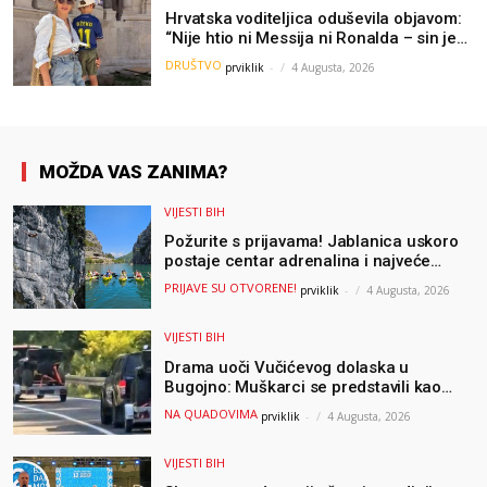
Hrvatska voditeljica oduševila objavom:
“Nije htio ni Messija ni Ronalda – sin je
želio samo dres Bosne”
DRUŠTVO
prviklik
-
4 Augusta, 2026
MOŽDA VAS ZANIMA?
VIJESTI BIH
Požurite s prijavama! Jablanica uskoro
postaje centar adrenalina i najveće
outdoor avanture ovog ljeta
PRIJAVE SU OTVORENE!
prviklik
-
4 Augusta, 2026
VIJESTI BIH
Drama uoči Vučićevog dolaska u
Bugojno: Muškarci se predstavili kao
osiguranje pa pobjegli u šumu
NA QUADOVIMA
prviklik
-
4 Augusta, 2026
VIJESTI BIH