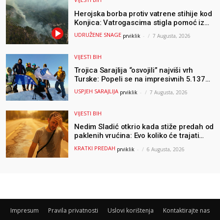
Herojska borba protiv vatrene stihije kod
Konjica: Vatrogascima stigla pomoć iz
Sarajeva, helikopteri i Air Tractori
UDRUŽENE SNAGE
prviklik
-
7 Augusta, 2026
udružili snage
VIJESTI BIH
Trojica Sarajlija “osvojili” najviši vrh
Turske: Popeli se na impresivnih 5.137
metara
USPJEH SARAJLIJA
prviklik
-
7 Augusta, 2026
VIJESTI BIH
Nedim Sladić otkrio kada stiže predah od
paklenih vrućina: Evo koliko će trajati
osvježenje u BiH
KRATKI PREDAH
prviklik
-
6 Augusta, 2026
Impresum
Pravila privatnosti
Uslovi korištenja
Kontaktirajte nas