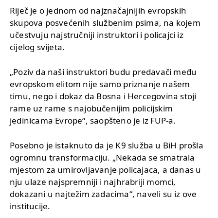
Riječ je o jednom od najznačajnijih evropskih
skupova posvećenih službenim psima, na kojem
učestvuju najstručniji instruktori i policajci iz
cijelog svijeta.
„Poziv da naši instruktori budu predavači među
evropskom elitom nije samo priznanje našem
timu, nego i dokaz da Bosna i Hercegovina stoji
rame uz rame s najobučenijim policijskim
jedinicama Evrope“, saopšteno je iz FUP-a.
Posebno je istaknuto da je K9 služba u BiH prošla
ogromnu transformaciju. „Nekada se smatrala
mjestom za umirovljavanje policajaca, a danas u
nju ulaze najspremniji i najhrabriji momci,
dokazani u najtežim zadacima“, naveli su iz ove
institucije.