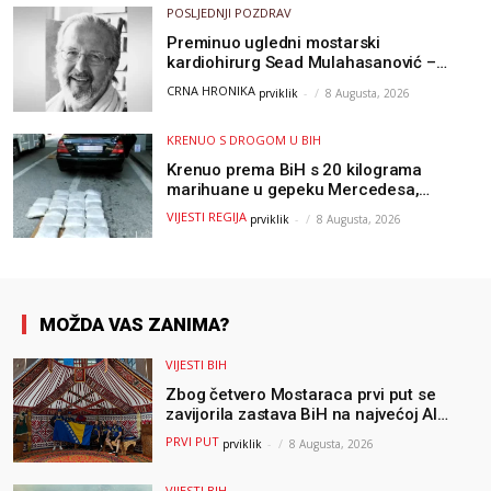
POSLJEDNJI POZDRAV
Preminuo ugledni mostarski
kardiohirurg Sead Mulahasanović –
kolege uputile emotivnu oproštajnu
CRNA HRONIKA
prviklik
-
8 Augusta, 2026
poruku
KRENUO S DROGOM U BIH
Krenuo prema BiH s 20 kilograma
marihuane u gepeku Mercedesa,
policija ga uhapsila na granici
VIJESTI REGIJA
prviklik
-
8 Augusta, 2026
MOŽDA VAS ZANIMA?
VIJESTI BIH
Zbog četvero Mostaraca prvi put se
zavijorila zastava BiH na najvećoj AI
olimpijadi, a sada je njihov mentor
PRVI PUT
prviklik
-
8 Augusta, 2026
postao član komiteta Međunarodne
olimpijade iz...
VIJESTI BIH