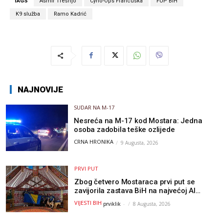
TAGS
Asmir Trešnjo
Cyno-Ops Francuska
FUP BiH
K9 služba
Ramo Kadrić
NAJNOVIJE
SUDAR NA M-17
Nesreća na M-17 kod Mostara: Jedna
osoba zadobila teške ozlijede
CRNA HRONIKA
9 Augusta, 2026
PRVI PUT
Zbog četvero Mostaraca prvi put se
zavijorila zastava BiH na najvećoj AI
olimpijadi, a sada je njihov mentor
VIJESTI BIH
prviklik
-
8 Augusta, 2026
postao član komiteta Međunarodne
olimpijade iz...