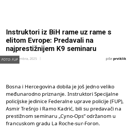
Instruktori iz BiH rame uz rame s
elitom Evrope: Predavali na
najprestižnijem K9 seminaru
piše:
prviklik
27 Septembra, 2025
FOTO: FUP
Bosna i Hercegovina dobila je još jedno veliko
međunarodno priznanje. Instruktori Specijalne
policijske jedinice Federalne uprave policije (FUP),
Asmir Trešnjo i Ramo Kadrić, bili su predavači na
prestižnom seminaru „Cyno-Ops“ održanom u
francuskom gradu La Roche-sur-Foron.