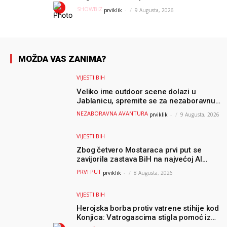
pamćenje
SHOWBIZ
prviklik
-
9 Augusta, 2026
MOŽDA VAS ZANIMA?
VIJESTI BIH
Veliko ime outdoor scene dolazi u
Jablanicu, spremite se za nezaboravnu
avanturu (VIDEO) !
NEZABORAVNA AVANTURA
prviklik
-
9 Augusta, 2026
VIJESTI BIH
Zbog četvero Mostaraca prvi put se
zavijorila zastava BiH na najvećoj AI
olimpijadi, a sada je njihov mentor
PRVI PUT
prviklik
-
8 Augusta, 2026
postao član komiteta Međunarodne
olimpijade iz...
VIJESTI BIH
Herojska borba protiv vatrene stihije kod
Konjica: Vatrogascima stigla pomoć iz
Sarajeva, helikopteri i Air Tractori