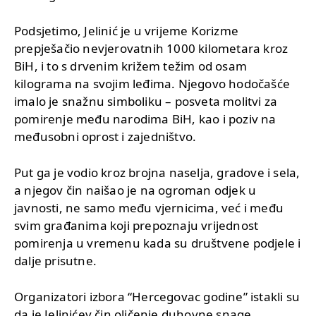
Podsjetimo, Jelinić je u vrijeme Korizme
prepješačio nevjerovatnih 1000 kilometara kroz
BiH, i to s drvenim križem težim od osam
kilograma na svojim leđima. Njegovo hodočašće
imalo je snažnu simboliku – posveta molitvi za
pomirenje među narodima BiH, kao i poziv na
međusobni oprost i zajedništvo.
Put ga je vodio kroz brojna naselja, gradove i sela,
a njegov čin naišao je na ogroman odjek u
javnosti, ne samo među vjernicima, već i među
svim građanima koji prepoznaju vrijednost
pomirenja u vremenu kada su društvene podjele i
dalje prisutne.
Organizatori izbora “Hercegovac godine” istakli su
da je Jelinićev čin oličenje duhovne snage,