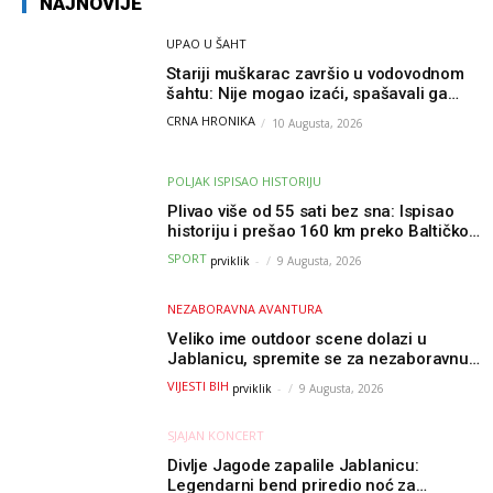
NAJNOVIJE
UPAO U ŠAHT
Stariji muškarac završio u vodovodnom
šahtu: Nije mogao izaći, spašavali ga
vatrogasci
CRNA HRONIKA
10 Augusta, 2026
POLJAK ISPISAO HISTORIJU
Plivao više od 55 sati bez sna: Ispisao
historiju i prešao 160 km preko Baltičkog
mora – a podvig posvetio djeci oboljeloj
SPORT
prviklik
-
9 Augusta, 2026
od raka
NEZABORAVNA AVANTURA
Veliko ime outdoor scene dolazi u
Jablanicu, spremite se za nezaboravnu
avanturu (VIDEO) !
VIJESTI BIH
prviklik
-
9 Augusta, 2026
SJAJAN KONCERT
Divlje Jagode zapalile Jablanicu:
Legendarni bend priredio noć za