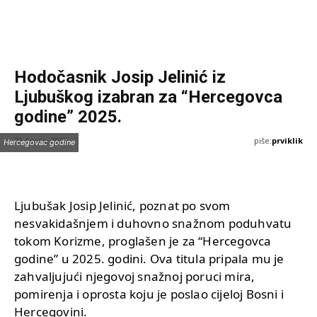
Hodočasnik Josip Jelinić iz
Ljubuškog izabran za “Hercegovca
godine” 2025.
piše:
prviklik
23 Aprila, 2025
Hercegovac godine
Ljubušak Josip Jelinić, poznat po svom
nesvakidašnjem i duhovno snažnom poduhvatu
tokom Korizme, proglašen je za “Hercegovca
godine” u 2025. godini. Ova titula pripala mu je
zahvaljujući njegovoj snažnoj poruci mira,
pomirenja i oprosta koju je poslao cijeloj Bosni i
Hercegovini.