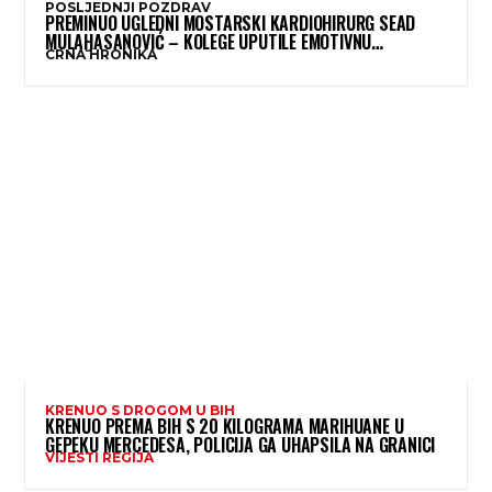
POSLJEDNJI POZDRAV
PREMINUO UGLEDNI MOSTARSKI KARDIOHIRURG SEAD
MULAHASANOVIĆ – KOLEGE UPUTILE EMOTIVNU
CRNA HRONIKA
OPROŠTAJNU PORUKU
KRENUO S DROGOM U BIH
KRENUO PREMA BIH S 20 KILOGRAMA MARIHUANE U
GEPEKU MERCEDESA, POLICIJA GA UHAPSILA NA GRANICI
VIJESTI REGIJA