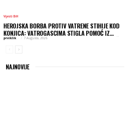
Vijesti BiH
HEROJSKA BORBA PROTIV VATRENE STIHIJE KOD
KONJICA: VATROGASCIMA STIGLA POMOĆ IZ
SARAJEVA, HELIKOPTERI I AIR TRACTORI UDRUŽILI
prviklik
-
7 Augusta, 2026
SNAGE
NAJNOVIJE