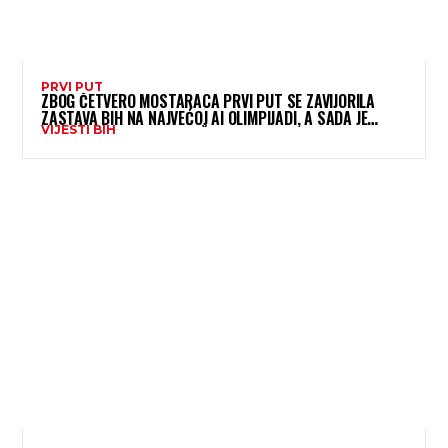
PRVI PUT
ZBOG ČETVERO MOSTARACA PRVI PUT SE ZAVIJORILA
ZASTAVA BIH NA NAJVEĆOJ AI OLIMPIJADI, A SADA JE
VIJESTI BIH
NJIHOV MENTOR POSTAO ČLAN KOMITETA MEĐUNARODNE
OLIMPIJADE IZ...