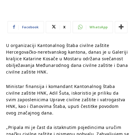
Facebook
X
WhatsApp
U organizaciji Kantonalnog štaba civilne zaštite
Hercegovačko-neretvanskog kantona, danas je u Galeriji
kraljice Katarine Kosače u Mostaru održana svečanost
obilježavanja Međunarodnog dana civilne zaštite i Dana
civilne zaštite HNK.
Ministar finansija i komandant Kantonalnog štaba
civilne zaštite HNK, Adil Šuta, iskoristio je priliku da
svim zaposlenicima Uprave civilne zaštite i vatrogastva
HNK, kao i članovima Štaba, uputi čestitke povodom
ovog značajnog dana.
„Pripala mi je čast da istaknutim pojedincima uručim
značku civilne zaštite i pismenu pohvalu. Zahvaljujem se