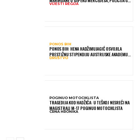
MARIHUANE U GEPEKU MERCEDESA, POLICIJA GA
VIJESTI REGIJA
UHAPSILA NA GRANICI
PONOS BIH
PONOS BIH: HENA HADŽIMUJAGIĆ OSVOJILA
PRESTIŽNU STIPENDIJU AUSTRIJSKE AKADEMIJE
DRUŠTVO
NAUKA, NJENO ISTRAŽIVANJE MOGLO BI POMOĆI
DJECI ŠIROM SVIJETA
POGINUO MOTOCIKLISTA
TRAGEDIJA KOD HADŽIĆA: U TEŠKOJ NESREĆI NA
MAGISTRALI M-17 POGINUO MOTOCIKLISTA
CRNA HRONIKA