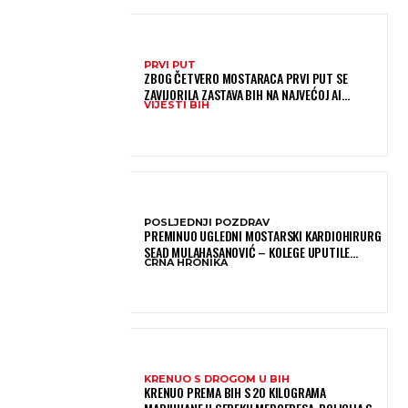
PRVI PUT
ZBOG ČETVERO MOSTARACA PRVI PUT SE
ZAVIJORILA ZASTAVA BIH NA NAJVEĆOJ AI
VIJESTI BIH
OLIMPIJADI, A SADA JE NJIHOV MENTOR POSTAO
ČLAN KOMITETA MEĐUNARODNE OLIMPIJADE IZ...
POSLJEDNJI POZDRAV
PREMINUO UGLEDNI MOSTARSKI KARDIOHIRURG
SEAD MULAHASANOVIĆ – KOLEGE UPUTILE
CRNA HRONIKA
EMOTIVNU OPROŠTAJNU PORUKU
KRENUO S DROGOM U BIH
KRENUO PREMA BIH S 20 KILOGRAMA