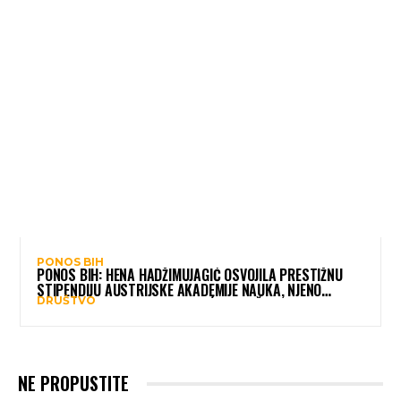
PONOS BIH
PONOS BIH: HENA HADŽIMUJAGIĆ OSVOJILA PRESTIŽNU
STIPENDIJU AUSTRIJSKE AKADEMIJE NAUKA, NJENO
DRUŠTVO
ISTRAŽIVANJE MOGLO BI POMOĆI DJECI ŠIROM SVIJETA
NE PROPUSTITE