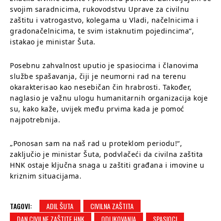
svojim saradnicima, rukovodstvu Uprave za civilnu
zaštitu i vatrogastvo, kolegama u Vladi, načelnicima i
gradonačelnicima, te svim istaknutim pojedincima“,
istakao je ministar Šuta.
Posebnu zahvalnost uputio je spasiocima i članovima
službe spašavanja, čiji je neumorni rad na terenu
okarakterisao kao nesebičan čin hrabrosti. Također,
naglasio je važnu ulogu humanitarnih organizacija koje
su, kako kaže, uvijek među prvima kada je pomoć
najpotrebnija.
„Ponosan sam na naš rad u proteklom periodu!“,
zaključio je ministar Šuta, podvlačeći da civilna zaštita
HNK ostaje ključna snaga u zaštiti građana i imovine u
kriznim situacijama.
TAGOVI:
ADIL ŠUTA
CIVILNA ZAŠTITA
DAN CIVILNE ZAŠTITE HNK
ODLIKOVANJA
SPASIOCI