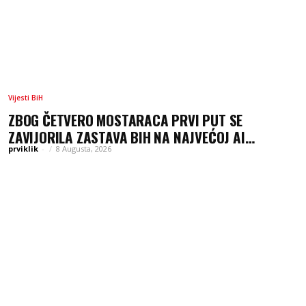
Vijesti BiH
ZBOG ČETVERO MOSTARACA PRVI PUT SE
ZAVIJORILA ZASTAVA BIH NA NAJVEĆOJ AI
OLIMPIJADI, A SADA JE NJIHOV MENTOR POSTAO
prviklik
-
8 Augusta, 2026
ČLAN KOMITETA MEĐUNARODNE OLIMPIJADE IZ...