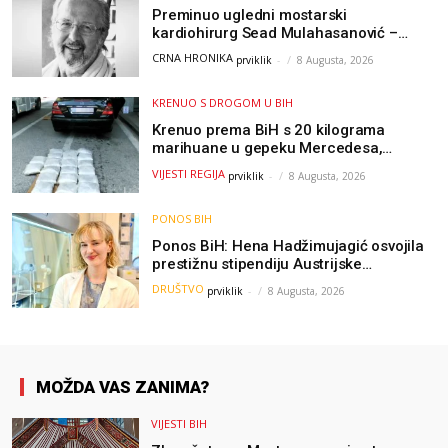
Preminuo ugledni mostarski
kardiohirurg Sead Mulahasanović –
kolege uputile emotivnu oproštajnu
CRNA HRONIKA
prviklik
-
8 Augusta, 2026
poruku
KRENUO S DROGOM U BIH
Krenuo prema BiH s 20 kilograma
marihuane u gepeku Mercedesa,
policija ga uhapsila na granici
VIJESTI REGIJA
prviklik
-
8 Augusta, 2026
PONOS BIH
Ponos BiH: Hena Hadžimujagić osvojila
prestižnu stipendiju Austrijske
akademije nauka, njeno istraživanje
DRUŠTVO
prviklik
-
8 Augusta, 2026
moglo bi pomoći djeci širom svijeta
MOŽDA VAS ZANIMA?
VIJESTI BIH