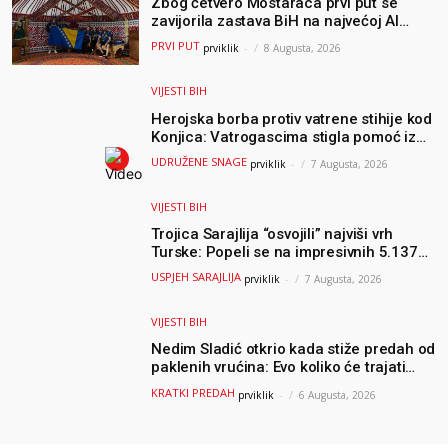
Zbog četvero Mostaraca prvi put se
zavijorila zastava BiH na najvećoj AI
olimpijadi, a sada je njihov mentor
PRVI PUT
prviklik
-
8 Augusta, 2026
postao član komiteta Međunarodne
olimpijade iz...
VIJESTI BIH
Herojska borba protiv vatrene stihije kod
Konjica: Vatrogascima stigla pomoć iz
Sarajeva, helikopteri i Air Tractori
UDRUŽENE SNAGE
prviklik
-
7 Augusta, 2026
udružili snage
VIJESTI BIH
Trojica Sarajlija “osvojili” najviši vrh
Turske: Popeli se na impresivnih 5.137
metara
USPJEH SARAJLIJA
prviklik
-
7 Augusta, 2026
VIJESTI BIH
Nedim Sladić otkrio kada stiže predah od
paklenih vrućina: Evo koliko će trajati
osvježenje u BiH
KRATKI PREDAH
prviklik
-
6 Augusta, 2026