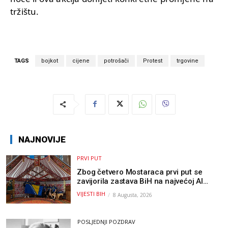
tržištu.
TAGS
bojkot
cijene
potrošači
Protest
trgovine
NAJNOVIJE
PRVI PUT
Zbog četvero Mostaraca prvi put se
zavijorila zastava BiH na najvećoj AI
olimpijadi, a sada je njihov mentor
VIJESTI BIH
8 Augusta, 2026
postao član komiteta Međunarodne
olimpijade iz...
POSLJEDNJI POZDRAV