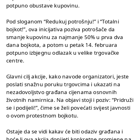
potpuno obustave kupovinu.
Pod sloganom “Redukuj potrošnju!” i “Totalni
bojkot!”, ova inicijativa poziva potrošače da
smanje kupovinu za najmanje 50% u prva dva
dana bojkota, a potom u petak 14. februara
potpuno izbjegnu odlazak u velike trgovačke
centre.
Glavni cilj akcije, kako navode organizatori, jeste
poslati snažnu poruku trgovcima i ukazati na
nezadovoljstvo građana cijenama osnovnih
životnih namirnica. Na objavi stoji i poziv: “Pridruži
se i podijeli!”, čime se želi povećati svijest javnosti
o ovom protestnom bojkotu.
Ostaje da se vidi kakav će biti odaziv građana i
hoće li ova akcija donijeti konkretne promjene na