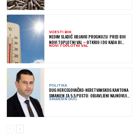
VIJESTI BIH
NEDIM SLADIĆ OBJAVIO PROGNOZU: PRED BIH
NOVI TOPLOTNI VAL – OTKRIO I DO KADA BI
NOVI TOPLOTNI VAL
MOGAO TRAJATI
POLITIKA
DUG HERCEGOVAČKO-NERETVANSKOG KANTONA
SMANJEN ZA 5,5 POSTO: OBJAVLJENI NAJNOVIJI
SMANJEN DUG
PODACI MINISTARSTVA FINANSIJA