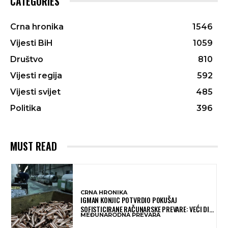
CATEGORIES
Crna hronika
1546
Vijesti BiH
1059
Društvo
810
Vijesti regija
592
Vijesti svijet
485
Politika
396
MUST READ
CRNA HRONIKA
IGMAN KONJIC POTVRDIO POKUŠAJ
SOFISTICIRANE RAČUNARSKE PREVARE: VEĆI DIO
MEĐUNARODNA PREVARA
NOVCA BLOKIRAN, OČEKUJE SE POVRAT
SREDSTAVA