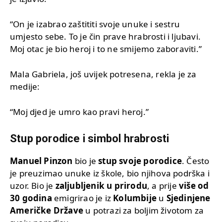
“On je izabrao zaštititi svoje unuke i sestru
umjesto sebe. To je čin prave hrabrosti i ljubavi.
Moj otac je bio heroj i to ne smijemo zaboraviti.”
Mala Gabriela, još uvijek potresena, rekla je za
medije:
“Moj djed je umro kao pravi heroj.”
Stup porodice i simbol hrabrosti
Manuel Pinzon
bio je
stup svoje porodice
. Često
je preuzimao unuke iz škole, bio njihova podrška i
uzor. Bio je
zaljubljenik u prirodu
, a prije
više od
30 godina
emigrirao je iz
Kolumbije
u
Sjedinjene
Američke Države
u potrazi za boljim životom za