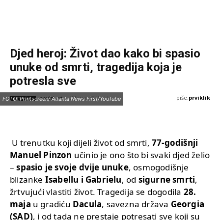
Djed heroj: Život dao kako bi spasio
unuke od smrti, tragedija koja je
potresla sve
piše:
prviklik
2 Juna, 2025
IZVOR:
FOTO: Printscreen/ Atlanta News First/YouTube
novizivot
U trenutku koji dijeli život od smrti,
77-godišnji
Manuel Pinzon
učinio je ono što bi svaki djed želio
–
spasio je svoje dvije unuke
, osmogodišnje
blizanke
Isabellu i Gabrielu
, od
sigurne smrti
,
žrtvujući vlastiti život. Tragedija se dogodila
28.
maja
u gradiću
Dacula
, savezna država
Georgia
(SAD)
, i od tada ne prestaje potresati sve koji su