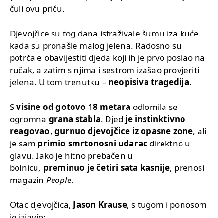
čuli ovu priču.
Djevojčice su tog dana istraživale šumu iza kuće
kada su pronašle malog jelena. Radosno su
potrčale obavijestiti djeda koji ih je prvo poslao na
ručak, a zatim s njima i sestrom izašao provjeriti
jelena. U tom trenutku –
neopisiva tragedija
.
S
visine od gotovo 18 metara
odlomila se
ogromna
grana stabla
. Djed
je instinktivno
reagovao
,
gurnuo djevojčice iz opasne zone
, ali
je sam
primio smrtonosni udarac
direktno u
glavu. Iako je hitno prebačen u
bolnicu,
preminuo je četiri sata kasnije
, prenosi
magazin
People
.
Otac djevojčica,
Jason Krause
, s tugom i ponosom
je izjavio: