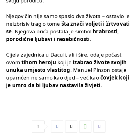
svoju porodicu.
Njegov čin nije samo spasio dva života – ostavio je
neizbrisiv trag o tome
šta znači voljeti i žrtvovati
se
. Njegova priča postala je simbol
hrabrosti,
porodične ljubavi i nesebičnosti
.
Cijela zajednica u Daculi, ali i šire, odaje počast
ovom
tihom heroju
koji je
izabrao živote svojih
unuka umjesto vlastitog
. Manuel Pinzon ostaje
upamćen ne samo kao djed – već kao
čovjek koji
je umro da bi ljubav nastavila živjeti
.