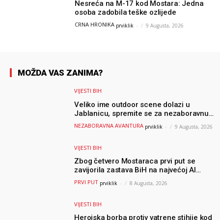
Nesreća na M-17 kod Mostara: Jedna
osoba zadobila teške ozlijede
CRNA HRONIKA
prviklik
-
9 Augusta, 2026
MOŽDA VAS ZANIMA?
VIJESTI BIH
Veliko ime outdoor scene dolazi u
Jablanicu, spremite se za nezaboravnu
avanturu (VIDEO) !
NEZABORAVNA AVANTURA
prviklik
-
9 Augusta, 2026
VIJESTI BIH
Zbog četvero Mostaraca prvi put se
zavijorila zastava BiH na najvećoj AI
olimpijadi, a sada je njihov mentor
PRVI PUT
prviklik
-
8 Augusta, 2026
postao član komiteta Međunarodne
olimpijade iz...
VIJESTI BIH
Herojska borba protiv vatrene stihije kod