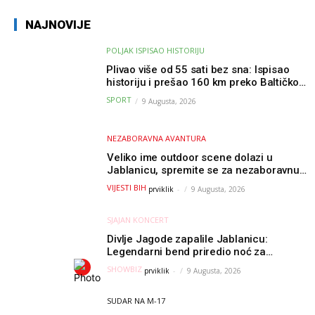
NAJNOVIJE
POLJAK ISPISAO HISTORIJU
Plivao više od 55 sati bez sna: Ispisao
historiju i prešao 160 km preko Baltičkog
mora – a podvig posvetio djeci oboljeloj
SPORT
9 Augusta, 2026
od raka
NEZABORAVNA AVANTURA
Veliko ime outdoor scene dolazi u
Jablanicu, spremite se za nezaboravnu
avanturu (VIDEO) !
VIJESTI BIH
prviklik
-
9 Augusta, 2026
SJAJAN KONCERT
Divlje Jagode zapalile Jablanicu:
Legendarni bend priredio noć za
pamćenje
SHOWBIZ
prviklik
-
9 Augusta, 2026
SUDAR NA M-17