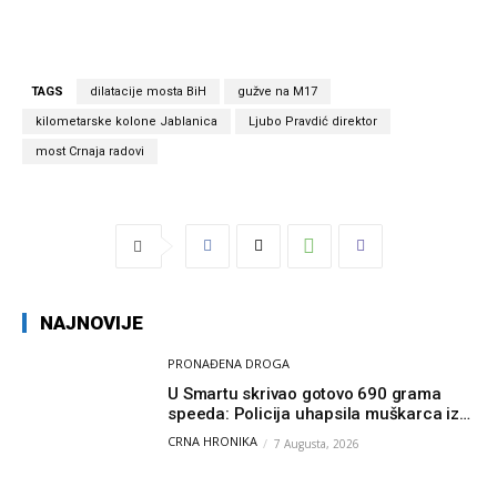
TAGS
dilatacije mosta BiH
gužve na M17
kilometarske kolone Jablanica
Ljubo Pravdić direktor
most Crnaja radovi
NAJNOVIJE
PRONAĐENA DROGA
U Smartu skrivao gotovo 690 grama
speeda: Policija uhapsila muškarca iz
Hercegovine
CRNA HRONIKA
7 Augusta, 2026