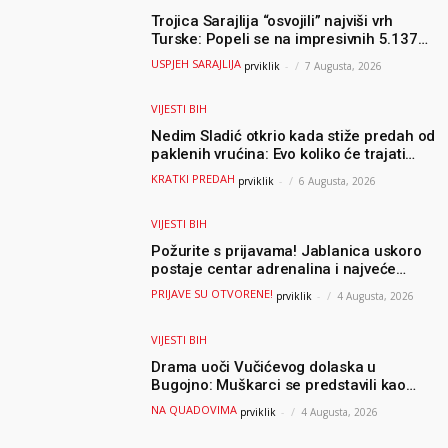
Trojica Sarajlija “osvojili” najviši vrh
Turske: Popeli se na impresivnih 5.137
metara
USPJEH SARAJLIJA
prviklik
-
7 Augusta, 2026
VIJESTI BIH
Nedim Sladić otkrio kada stiže predah od
paklenih vrućina: Evo koliko će trajati
osvježenje u BiH
KRATKI PREDAH
prviklik
-
6 Augusta, 2026
VIJESTI BIH
Požurite s prijavama! Jablanica uskoro
postaje centar adrenalina i najveće
outdoor avanture ovog ljeta
PRIJAVE SU OTVORENE!
prviklik
-
4 Augusta, 2026
VIJESTI BIH
Drama uoči Vučićevog dolaska u
Bugojno: Muškarci se predstavili kao
osiguranje pa pobjegli u šumu
NA QUADOVIMA
prviklik
-
4 Augusta, 2026