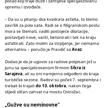
posao koji traje duže i zahtijeva specijalizovanu
opremu i izvođače.
– Da su u pitanju dva kvadrata asfalta, to bismo
završili za pola sata. Radi se o filigranskom poslu:
mora se štemati, vaditi postojeće dilatacije,
postavljati nove, variti, betonirati i tek na kraju
asfaltirati. Zato molim za strpljenje, jer nemamo
alternativu – poručio je Pravdić za
Avaz
.
Dodao je da je ugovor za radove potpisan još u
junu sa specijalizovanom firmom
Sikra iz
Sarajeva
, ali su oni namjerno odgođeni do kraja
turističke sezone. Radovi su počeli 7. septembra i
trebali bi trajati
do 10. oktobra
, nakon čega
slijedi sličan zahvat na mostu Ostrožac.
„Gužve su neminovne“