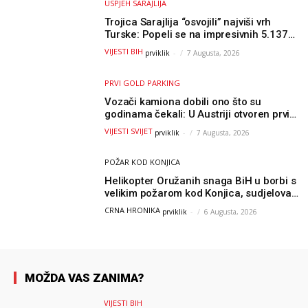
USPJEH SARAJLIJA
Trojica Sarajlija “osvojili” najviši vrh
Turske: Popeli se na impresivnih 5.137
metara
VIJESTI BIH
prviklik
-
7 Augusta, 2026
PRVI GOLD PARKING
Vozači kamiona dobili ono što su
godinama čekali: U Austriji otvoren prvi
GOLD sigurni parking
VIJESTI SVIJET
prviklik
-
7 Augusta, 2026
POŽAR KOD KONJICA
Helikopter Oružanih snaga BiH u borbi s
velikim požarom kod Konjica, sudjelovao
i Air Tractor
CRNA HRONIKA
prviklik
-
6 Augusta, 2026
MOŽDA VAS ZANIMA?
VIJESTI BIH