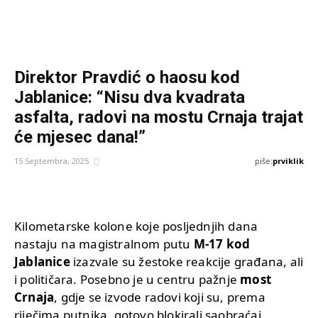
Direktor Pravdić o haosu kod
Jablanice: “Nisu dva kvadrata
asfalta, radovi na mostu Crnaja trajat
će mjesec dana!”
piše:
prviklik
15 Septembra, 2025
Kilometarske kolone koje posljednjih dana
nastaju na magistralnom putu
M-17 kod
Jablanice
izazvale su žestoke reakcije građana, ali
i političara. Posebno je u centru pažnje
most
Crnaja
, gdje se izvode radovi koji su, prema
riječima putnika, gotovo blokirali saobraćaj.