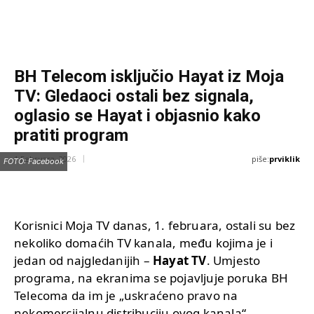
BH Telecom isključio Hayat iz Moja
TV: Gledaoci ostali bez signala,
oglasio se Hayat i objasnio kako
pratiti program
piše:
prviklik
1 Februara, 2026
FOTO: Facebook
Korisnici Moja TV danas, 1. februara, ostali su bez
nekoliko domaćih TV kanala, među kojima je i
jedan od najgledanijih –
Hayat TV
. Umjesto
programa, na ekranima se pojavljuje poruka BH
Telecoma da im je „uskraćeno pravo na
nekomercijalnu distribuciju ovog kanala“.