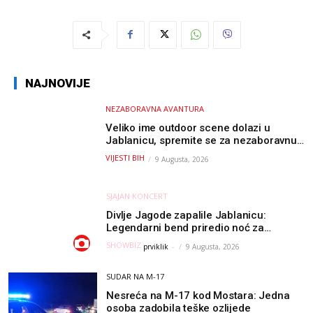
NAJNOVIJE
NEZABORAVNA AVANTURA
Veliko ime outdoor scene dolazi u
Jablanicu, spremite se za nezaboravnu
avanturu (VIDEO) !
VIJESTI BIH
9 Augusta, 2026
SJAJAN KONCERT
Divlje Jagode zapalile Jablanicu:
Legendarni bend priredio noć za
pamćenje
SHOWBIZ
prviklik
-
9 Augusta, 2026
SUDAR NA M-17
Nesreća na M-17 kod Mostara: Jedna
osoba zadobila teške ozlijede