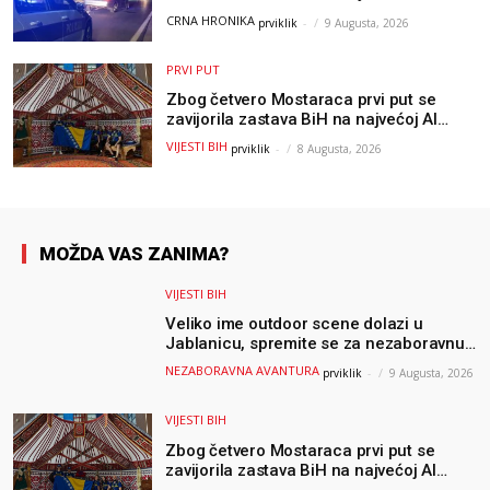
CRNA HRONIKA
prviklik
-
9 Augusta, 2026
PRVI PUT
Zbog četvero Mostaraca prvi put se
zavijorila zastava BiH na najvećoj AI
olimpijadi, a sada je njihov mentor
VIJESTI BIH
prviklik
-
8 Augusta, 2026
postao član komiteta Međunarodne
olimpijade iz...
MOŽDA VAS ZANIMA?
VIJESTI BIH
Veliko ime outdoor scene dolazi u
Jablanicu, spremite se za nezaboravnu
avanturu (VIDEO) !
NEZABORAVNA AVANTURA
prviklik
-
9 Augusta, 2026
VIJESTI BIH
Zbog četvero Mostaraca prvi put se
zavijorila zastava BiH na najvećoj AI
olimpijadi, a sada je njihov mentor