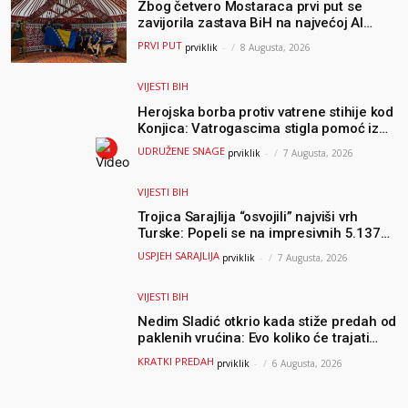
Zbog četvero Mostaraca prvi put se
zavijorila zastava BiH na najvećoj AI
olimpijadi, a sada je njihov mentor
PRVI PUT
prviklik
-
8 Augusta, 2026
postao član komiteta Međunarodne
olimpijade iz...
VIJESTI BIH
Herojska borba protiv vatrene stihije kod
Konjica: Vatrogascima stigla pomoć iz
Sarajeva, helikopteri i Air Tractori
UDRUŽENE SNAGE
prviklik
-
7 Augusta, 2026
udružili snage
VIJESTI BIH
Trojica Sarajlija “osvojili” najviši vrh
Turske: Popeli se na impresivnih 5.137
metara
USPJEH SARAJLIJA
prviklik
-
7 Augusta, 2026
VIJESTI BIH
Nedim Sladić otkrio kada stiže predah od
paklenih vrućina: Evo koliko će trajati
osvježenje u BiH
KRATKI PREDAH
prviklik
-
6 Augusta, 2026