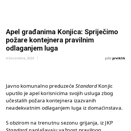
Apel građanima Konjica: Spriječimo
požare kontejnera pravilnim
odlaganjem luga
piše:
prviklik
4 Decembra, 2024
Javno komunalno preduzeće
Standard
Konjic
uputilo je apel korisnicima svojih usluga zbog
učestalih požara kontejnera izazvanih
neadekvatnim odlaganjem luga iz domaćinstava.
S obzirom na trenutnu sezonu grijanja, iz JKP
Standard
naglašavaju važnost pravilnog