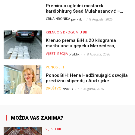
Preminuo ugledni mostarski
kardiohirurg Sead Mulahasanović –
kolege uputile emotivnu oproštajnu
CRNA HRONIKA
prviklik
-
8 Augusta, 2026
poruku
KRENUO S DROGOM U BIH
Krenuo prema BiH s 20 kilograma
marihuane u gepeku Mercedesa,
policija ga uhapsila na granici
VIJESTI REGIJA
prviklik
-
8 Augusta, 2026
PONOS BIH
Ponos BiH: Hena Hadžimujagić osvojila
prestižnu stipendiju Austrijske
akademije nauka, njeno istraživanje
DRUŠTVO
prviklik
-
8 Augusta, 2026
moglo bi pomoći djeci širom svijeta
MOŽDA VAS ZANIMA?
VIJESTI BIH