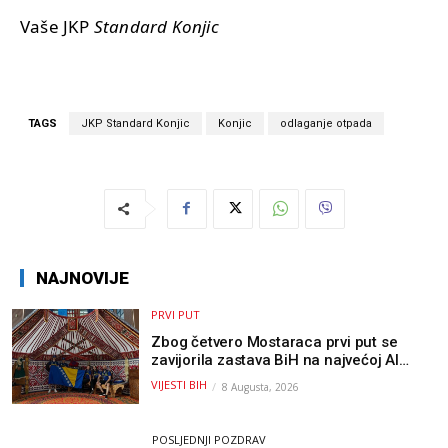
Vaše JKP
Standard Konjic
TAGS
JKP Standard Konjic
Konjic
odlaganje otpada
NAJNOVIJE
PRVI PUT
Zbog četvero Mostaraca prvi put se
zavijorila zastava BiH na najvećoj AI
olimpijadi, a sada je njihov mentor
VIJESTI BIH
8 Augusta, 2026
postao član komiteta Međunarodne
olimpijade iz...
POSLJEDNJI POZDRAV