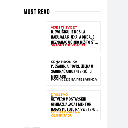
MUST READ
VIJESTI SVIJET
DJEVOJČICU JE NOSILA
NABUJALA RIJEKA, A ONDA JE
NEZNANAC UČINIO NEŠTO ŠTO
SPASIO DJEVOJČICU
JE MNOGE OSTAVILO BEZ RIJEČI
CRNA HRONIKA
PJEŠAKINJA POVRIJEĐENA U
SAOBRAĆAJNOJ NESREĆI U
MOSTARU
POVRIJEĐENA PJEŠAKINJA
DRUŠTVO
ČETVERO MOSTARSKIH
GIMNAZIJALACA I MENTOR
DANAS PUTUJU NA SVJETSKU
OTPUTOVALI NA
OLIMPIJADU IZ AI:
OLIMPIJADU
PREDSTAVLJAT ĆE BIH MEĐU
NAJBOLJIMA NA SVIJETU