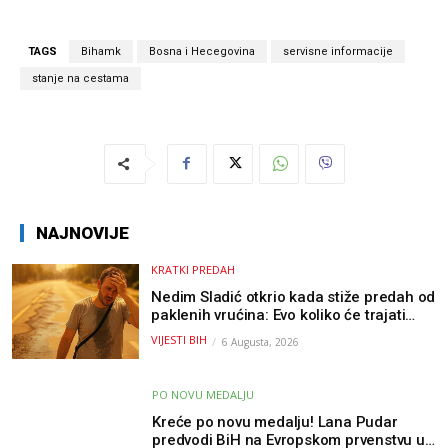
TAGS
Bihamk
Bosna i Hecegovina
servisne informacije
stanje na cestama
NAJNOVIJE
KRATKI PREDAH
Nedim Sladić otkrio kada stiže predah od
paklenih vrućina: Evo koliko će trajati
osvježenje u BiH
VIJESTI BIH
6 Augusta, 2026
PO NOVU MEDALJU
Kreće po novu medalju! Lana Pudar
predvodi BiH na Evropskom prvenstvu u