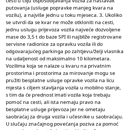
cesti u cilju osposobljavanja vozila za nastavak
putovanja (usluge popravke manjeg kvara na
vozilu), a najviše jednu u toku mjeseca. 3. Ukoliko
se utvrdi da se kvar ne može otkloniti na cesti,
jednu uslugu prijevoza vozila najveće dozvoljene
mase do 3,5 t do baze SPI ili najbliže registrovane
servisne radionice za opravku vozila ili do
odgovarajućeg parkinga po zahtjevu/želji vlasnika
na udaljenost od maksimalno 10 kilometara.
Vozilima koja se nalaze u kvaru na privatnim
prostorima i prostorima za mirovanje mogu se
pružiti besplatne usluge opravke vozila na licu
mjesta s ciljem stavljanja vozila u mobilno stanje,
s tim da će prednost imati vozila koja trebaju
pomoć na cesti, ali ista nemaju pravo na
besplatne usluge prijevoza jer ne ometaju
saobraćaj za druga vozila i učesnike u saobraćaju.
U slučaju značajnog povećanja poziva za pomoć