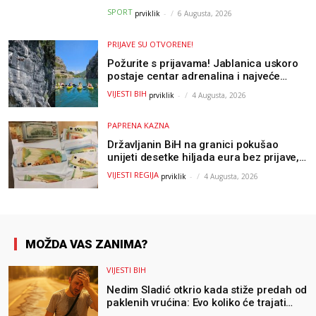
Parizu
SPORT
prviklik
-
6 Augusta, 2026
PRIJAVE SU OTVORENE!
Požurite s prijavama! Jablanica uskoro
postaje centar adrenalina i najveće
outdoor avanture ovog ljeta
VIJESTI BIH
prviklik
-
4 Augusta, 2026
PAPRENA KAZNA
Državljanin BiH na granici pokušao
unijeti desetke hiljada eura bez prijave,
uslijedila “paprena” kazna
VIJESTI REGIJA
prviklik
-
4 Augusta, 2026
MOŽDA VAS ZANIMA?
VIJESTI BIH
Nedim Sladić otkrio kada stiže predah od
paklenih vrućina: Evo koliko će trajati
osvježenje u BiH