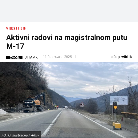
VIJESTI BIH
Aktivni radovi na magistralnom putu
M-17
piše:
prviklik
11 Februara, 2025
IZVOR:
BIHAMK
FOTO: Ilustracija / Arhiv