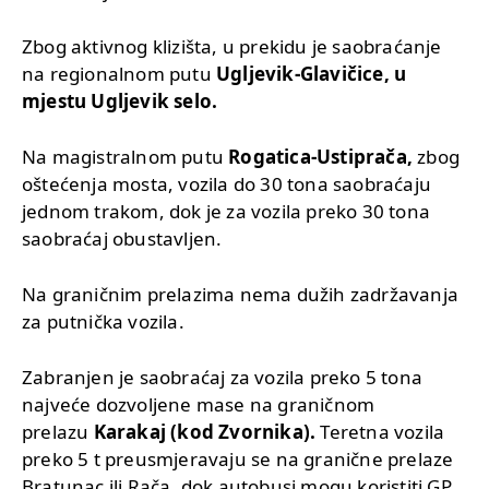
Zbog aktivnog klizišta, u prekidu je saobraćanje
na regionalnom putu
Ugljevik-Glavičice, u
mjestu Ugljevik selo.
Na magistralnom putu
Rogatica-Ustiprača,
zbog
oštećenja mosta, vozila do 30 tona saobraćaju
jednom trakom, dok je za vozila preko 30 tona
saobraćaj obustavljen.
Na graničnim prelazima nema dužih zadržavanja
za putnička vozila.
Zabranjen je saobraćaj za vozila preko 5 tona
najveće dozvoljene mase na graničnom
prelazu
Karakaj (kod Zvornika).
Teretna vozila
preko 5 t preusmjeravaju se na granične prelaze
Bratunac ili Rača, dok autobusi mogu koristiti GP