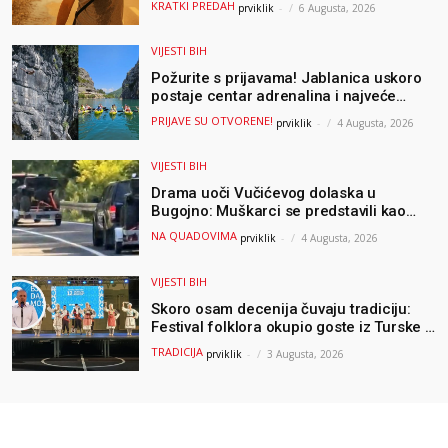
KRATKI PREDAH
prviklik
-
6 Augusta, 2026
VIJESTI BIH
Požurite s prijavama! Jablanica uskoro
postaje centar adrenalina i najveće
outdoor avanture ovog ljeta
PRIJAVE SU OTVORENE!
prviklik
-
4 Augusta, 2026
VIJESTI BIH
Drama uoči Vučićevog dolaska u
Bugojno: Muškarci se predstavili kao
osiguranje pa pobjegli u šumu
NA QUADOVIMA
prviklik
-
4 Augusta, 2026
VIJESTI BIH
Skoro osam decenija čuvaju tradiciju:
Festival folklora okupio goste iz Turske i
Albanije
TRADICIJA
prviklik
-
3 Augusta, 2026