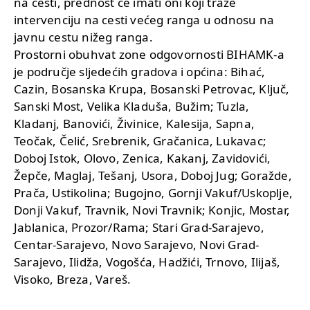
na cesti, prednost će imati oni koji traže
intervenciju na cesti većeg ranga u odnosu na
javnu cestu nižeg ranga.
Prostorni obuhvat zone odgovornosti BIHAMK-a
je područje sljedećih gradova i općina: Bihać,
Cazin, Bosanska Krupa, Bosanski Petrovac, Ključ,
Sanski Most, Velika Kladuša, Bužim; Tuzla,
Kladanj, Banovići, Živinice, Kalesija, Sapna,
Teočak, Čelić, Srebrenik, Gračanica, Lukavac;
Doboj Istok, Olovo, Zenica, Kakanj, Zavidovići,
Žepče, Maglaj, Tešanj, Usora, Doboj Jug; Goražde,
Prača, Ustikolina; Bugojno, Gornji Vakuf/Uskoplje,
Donji Vakuf, Travnik, Novi Travnik; Konjic, Mostar,
Jablanica, Prozor/Rama; Stari Grad-Sarajevo,
Centar-Sarajevo, Novo Sarajevo, Novi Grad-
Sarajevo, Ilidža, Vogošća, Hadžići, Trnovo, Ilijaš,
Visoko, Breza, Vareš.