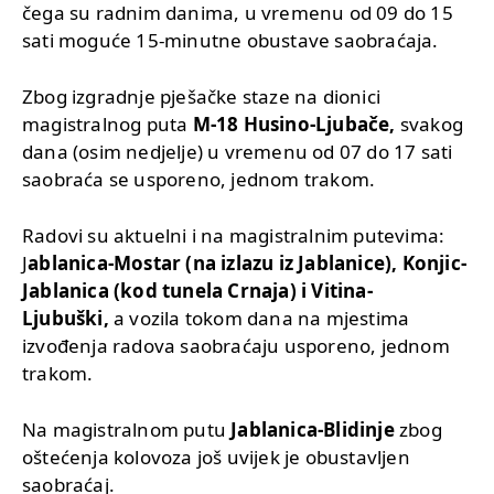
čega su radnim danima, u vremenu od 09 do 15
sati moguće 15-minutne obustave saobraćaja.
Zbog izgradnje pješačke staze na dionici
magistralnog puta
M-18 Husino-Ljubače,
svakog
dana (osim nedjelje) u vremenu od 07 do 17 sati
saobraća se usporeno, jednom trakom.
Radovi su aktuelni i na magistralnim putevima:
J
ablanica-Mostar (na izlazu iz Jablanice), Konjic-
Jablanica (kod tunela Crnaja) i Vitina-
Ljubuški,
a vozila tokom dana na mjestima
izvođenja radova saobraćaju usporeno, jednom
trakom.
Na magistralnom putu
Jablanica-Blidinje
zbog
oštećenja kolovoza još uvijek je obustavljen
saobraćaj.