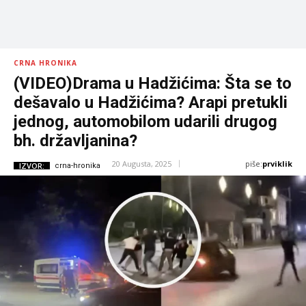
CRNA HRONIKA
(VIDEO)Drama u Hadžićima: Šta se to
dešavalo u Hadžićima? Arapi pretukli
jednog, automobilom udarili drugog
bh. državljanina?
piše:
prviklik
20 Augusta, 2025
IZVOR:
crna-hronika