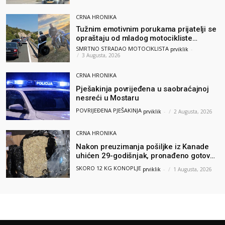
CRNA HRONIKA
Tužnim emotivnim porukama prijatelji se
opraštaju od mladog motocikliste
Husnije Porča
SMRTNO STRADAO MOTOCIKLISTA
prviklik
-
3 Augusta, 2026
CRNA HRONIKA
Pješakinja povrijeđena u saobraćajnoj
nesreći u Mostaru
POVRIJEĐENA PJEŠAKINJA
prviklik
-
2 Augusta, 2026
CRNA HRONIKA
Nakon preuzimanja pošiljke iz Kanade
uhićen 29-godišnjak, pronađeno gotovo
12 kilograma konoplje
SKORO 12 KG KONOPLJE
prviklik
-
1 Augusta, 2026