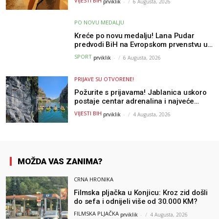
VIJESTI BIH
prviklik
-
6 Augusta, 2026
PO NOVU MEDALJU
Kreće po novu medalju! Lana Pudar
predvodi BiH na Evropskom prvenstvu u
Parizu
SPORT
prviklik
-
6 Augusta, 2026
PRIJAVE SU OTVORENE!
Požurite s prijavama! Jablanica uskoro
postaje centar adrenalina i najveće
outdoor avanture ovog ljeta
VIJESTI BIH
prviklik
-
4 Augusta, 2026
MOŽDA VAS ZANIMA?
CRNA HRONIKA
Filmska pljačka u Konjicu: Kroz zid došli
do sefa i odnijeli više od 30.000 KM?
FILMSKA PLJAČKA
prviklik
-
4 Augusta, 2026