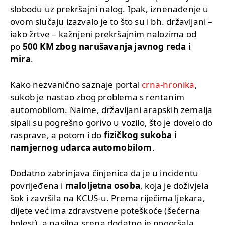
slobodu uz prekršajni nalog. Ipak, iznenađenje u
ovom slučaju izazvalo je to što su i bh. državljani –
iako žrtve – kažnjeni prekršajnim nalozima od
po
500 KM zbog narušavanja javnog reda i
mira
.
Kako nezvanično saznaje portal
crna-hronika
,
sukob je nastao zbog problema s rentanim
automobilom. Naime, državljani arapskih zemalja
sipali su pogrešno gorivo u vozilo, što je dovelo do
rasprave, a potom i do
fizičkog sukoba i
namjernog udarca automobilom
.
Dodatno zabrinjava činjenica da je u incidentu
povrijeđena i
maloljetna osoba
, koja je doživjela
šok i završila na KCUS-u. Prema riječima ljekara,
dijete već ima zdravstvene poteškoće (šećerna
bolest), a nasilna scena dodatno je pogoršala