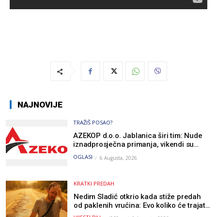
NAJNOVIJE
TRAŽIŠ POSAO?
AZEKOP d.o.o. Jablanica širi tim: Nude
iznadprosječna primanja, vikendi su
slobodni, traži se više radnika
OGLASI
6 Augusta, 2026
KRATKI PREDAH
Nedim Sladić otkrio kada stiže predah
od paklenih vrućina: Evo koliko će trajati
osvježenje u BiH