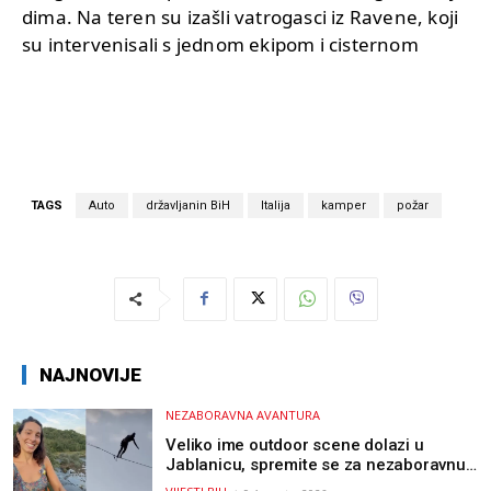
dima. Na teren su izašli vatrogasci iz Ravene, koji
su intervenisali s jednom ekipom i cisternom
TAGS
Auto
državljanin BiH
Italija
kamper
požar
NAJNOVIJE
NEZABORAVNA AVANTURA
Veliko ime outdoor scene dolazi u
Jablanicu, spremite se za nezaboravnu
avanturu (VIDEO) !