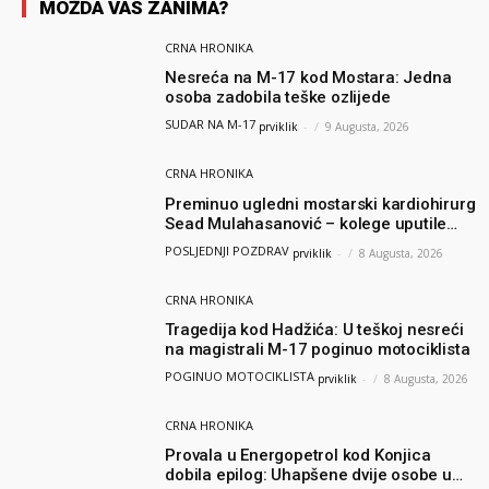
MOŽDA VAS ZANIMA?
CRNA HRONIKA
Nesreća na M-17 kod Mostara: Jedna
osoba zadobila teške ozlijede
SUDAR NA M-17
prviklik
-
9 Augusta, 2026
CRNA HRONIKA
Preminuo ugledni mostarski kardiohirurg
Sead Mulahasanović – kolege uputile
emotivnu oproštajnu poruku
POSLJEDNJI POZDRAV
prviklik
-
8 Augusta, 2026
CRNA HRONIKA
Tragedija kod Hadžića: U teškoj nesreći
na magistrali M-17 poginuo motociklista
POGINUO MOTOCIKLISTA
prviklik
-
8 Augusta, 2026
CRNA HRONIKA
Provala u Energopetrol kod Konjica
dobila epilog: Uhapšene dvije osobe u