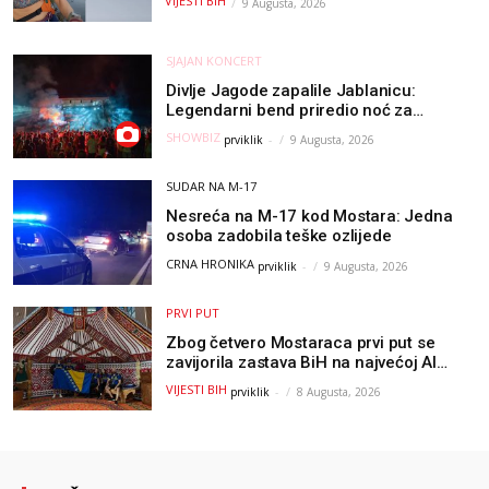
VIJESTI BIH
9 Augusta, 2026
SJAJAN KONCERT
Divlje Jagode zapalile Jablanicu:
Legendarni bend priredio noć za
pamćenje
SHOWBIZ
prviklik
-
9 Augusta, 2026
SUDAR NA M-17
Nesreća na M-17 kod Mostara: Jedna
osoba zadobila teške ozlijede
CRNA HRONIKA
prviklik
-
9 Augusta, 2026
PRVI PUT
Zbog četvero Mostaraca prvi put se
zavijorila zastava BiH na najvećoj AI
olimpijadi, a sada je njihov mentor
VIJESTI BIH
prviklik
-
8 Augusta, 2026
postao član komiteta Međunarodne
olimpijade iz...