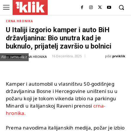
CRNA HRONIKA
U Italiji izgorio kamper i auto BiH
državljanina: Bio unutra kad je
buknulo, prijatelj završio u bolnici
piše:
prviklik
16 Decembra, 2025
IZVOR:
Foto: settesere.it
CRNA HRONIKA
Kamper i automobil u vlasništvu 50-godišnjeg
državljanina Bosne i Hercegovine uništeni su u
požaru koji je tokom vikenda izbio na parkingu
Minardi u italijanskoj Raveni prenosi
crna-
hronika.
Prema navodima italijanskih medija, požar je izbio