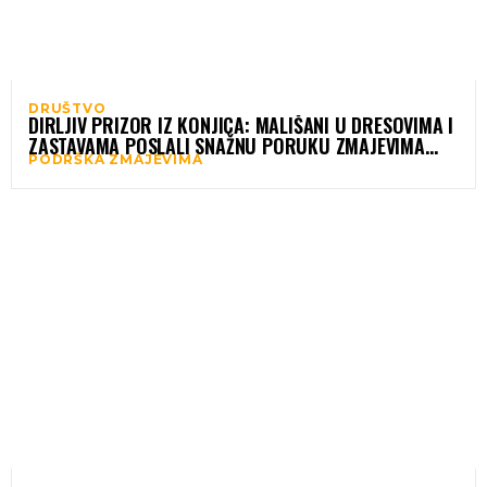
DRUŠTVO
DIRLJIV PRIZOR IZ KONJICA: MALIŠANI U DRESOVIMA I
ZASTAVAMA POSLALI SNAŽNU PORUKU ZMAJEVIMA
PODRŠKA ZMAJEVIMA
PRED SUSRET S ITALIJOM