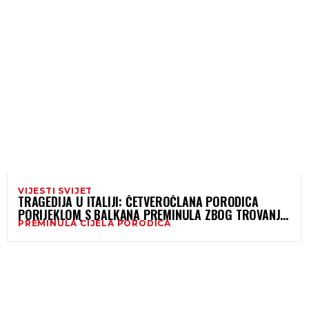
VIJESTI SVIJET
TRAGEDIJA U ITALIJI: ČETVEROČLANA PORODICA
PORIJEKLOM S BALKANA PREMINULA ZBOG TROVANJA
PREMINULA CIJELA PORODICA
PLINOM, KUĆA ZAPEČAĆENA