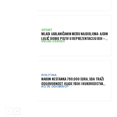
SPORT
MLADI JABLANIČANIN MEĐU NAJBOLJIMA: AJDIN
LULIĆ DOBIO POZIV U REPREZENTACIJU BIH –
VELIKI USPJEH
BRANIT ĆE BOJE BIH NA SLOVENIA BALL
POLITIKA
NAKON NESTANKA 780.000 EURA, SDA TRAŽI
ODGOVORNOST VLADE FBIH I RUKOVODSTVA
KO JE ODOBRIO?
IGMANA