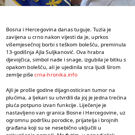
Bosna i Hercegovina danas tuguje. Tuzla je
zavijena u crno nakon vijesti da je, uprkos
višemjesečnoj borbi s teškom bolešću, preminula
13-godišnja Ajla Suljkanović. Ova hrabra
djevojčica, simbol nade i snage, izgubila je bitku s
opakom bolešću, ali je ujedinila srca ljudi širom
zemlje piše
crna-hronika.info
Ajli je prošle godine dijagnosticiran tumor na
plućima, a ljekari su utvrdili da joj je jedna trećina
pluća potpuno izvan funkcije. Liječenje je
nastavljeno van granica Bosne i Hercegovine, uz
ogromnu podršku porodice, prijatelja i brojnih
građana koji su se nesebično uključili u