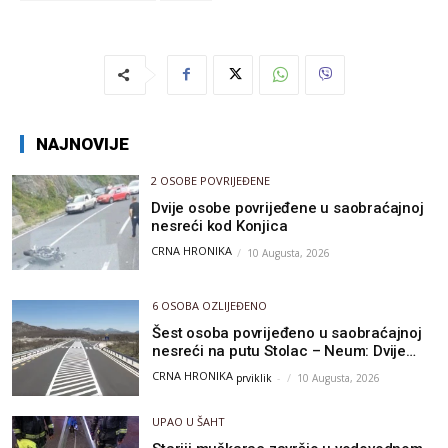
NAJNOVIJE
2 OSOBE POVRIJEĐENE
Dvije osobe povrijeđene u saobraćajnoj
nesreći kod Konjica
CRNA HRONIKA
10 Augusta, 2026
6 OSOBA OZLIJEĐENO
Šest osoba povrijeđeno u saobraćajnoj
nesreći na putu Stolac – Neum: Dvije
osobe zadobile teške tjelesne povrede
CRNA HRONIKA
prviklik
-
10 Augusta, 2026
UPAO U ŠAHT