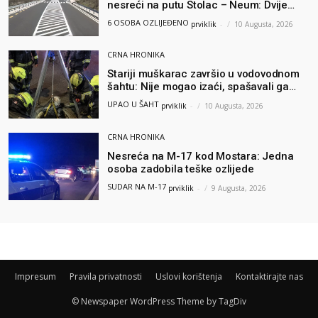
nesreći na putu Stolac – Neum: Dvije
osobe zadobile teške tjelesne povrede
6 OSOBA OZLIJEĐENO
prviklik
-
10 Augusta, 2026
CRNA HRONIKA
Stariji muškarac završio u vodovodnom
šahtu: Nije mogao izaći, spašavali ga
vatrogasci
UPAO U ŠAHT
prviklik
-
10 Augusta, 2026
CRNA HRONIKA
Nesreća na M-17 kod Mostara: Jedna
osoba zadobila teške ozlijede
SUDAR NA M-17
prviklik
-
9 Augusta, 2026
Impresum
Pravila privatnosti
Uslovi korištenja
Kontaktirajte nas
© Newspaper WordPress Theme by TagDiv