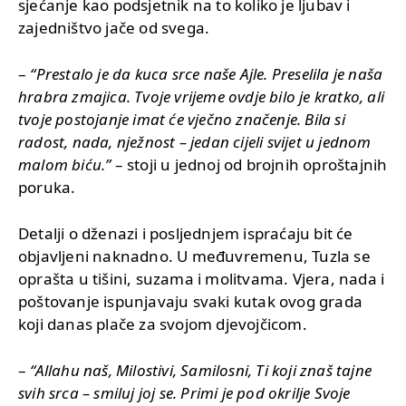
sjećanje kao podsjetnik na to koliko je ljubav i
zajedništvo jače od svega.
–
“Prestalo je da kuca srce naše Ajle. Preselila je naša
hrabra zmajica. Tvoje vrijeme ovdje bilo je kratko, ali
tvoje postojanje imat će vječno značenje. Bila si
radost, nada, nježnost – jedan cijeli svijet u jednom
malom biću.”
– stoji u jednoj od brojnih oproštajnih
poruka.
Detalji o dženazi i posljednjem ispraćaju bit će
objavljeni naknadno. U međuvremenu, Tuzla se
oprašta u tišini, suzama i molitvama. Vjera, nada i
poštovanje ispunjavaju svaki kutak ovog grada
koji danas plače za svojom djevojčicom.
–
“Allahu naš, Milostivi, Samilosni, Ti koji znaš tajne
svih srca – smiluj joj se. Primi je pod okrilje Svoje