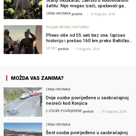
Stariji muškarac završio u vodovodnom
šahtu: Nije mogao izaći, spašavali ga
vatrogasci
CRNA HRONIKA
prviklik
-
10 Augusta, 2026
POLJAK ISPISAO HISTORIJU
Plivao više od 55 sati bez sna: Ispisao
historiju i prešao 160 km preko Baltičkog
mora – a podvig posvetio djeci oboljeloj
SPORT
prviklik
-
9 Augusta, 2026
od raka
MOŽDA VAS ZANIMA?
CRNA HRONIKA
Dvije osobe povrijeđene u saobraćajnoj
nesreći kod Konjica
2 OSOBE POVRIJEĐENE
prviklik
-
10 Augusta, 2026
CRNA HRONIKA
Šest osoba povrijeđeno u saobraćajnoj