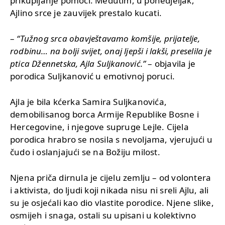
prikupljanje pomoći. Međutim, u ponedjeljak,
Ajlino srce je zauvijek prestalo kucati.
–
“Tužnog srca obavještavamo komšije, prijatelje,
rodbinu… na bolji svijet, onaj ljepši i lakši, preselila je
ptica Džennetska, Ajla Suljkanović.”
– objavila je
porodica Suljkanović u emotivnoj poruci.
Ajla je bila kćerka Samira Suljkanovića,
demobilisanog borca Armije Republike Bosne i
Hercegovine, i njegove supruge Lejle. Cijela
porodica hrabro se nosila s nevoljama, vjerujući u
čudo i oslanjajući se na Božiju milost.
Njena priča dirnula je cijelu zemlju – od volontera
i aktivista, do ljudi koji nikada nisu ni sreli Ajlu, ali
su je osjećali kao dio vlastite porodice. Njene slike,
osmijeh i snaga, ostali su upisani u kolektivno