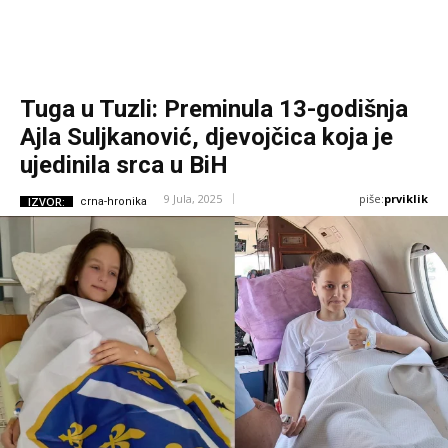
Tuga u Tuzli: Preminula 13-godišnja
Ajla Suljkanović, djevojčica koja je
ujedinila srca u BiH
piše:
prviklik
9 Jula, 2025
IZVOR:
crna-hronika