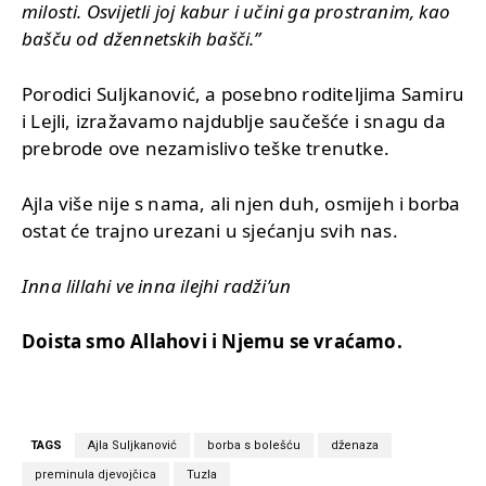
milosti. Osvijetli joj kabur i učini ga prostranim, kao
bašču od džennetskih bašči.”
Porodici Suljkanović, a posebno roditeljima Samiru
i Lejli, izražavamo najdublje saučešće i snagu da
prebrode ove nezamislivo teške trenutke.
Ajla više nije s nama, ali njen duh, osmijeh i borba
ostat će trajno urezani u sjećanju svih nas.
Inna lillahi ve inna ilejhi radži’un
Doista smo Allahovi i Njemu se vraćamo.
TAGS
Ajla Suljkanović
borba s bolešću
dženaza
preminula djevojčica
Tuzla