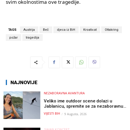
svim okolnostima ove tragedije.
TAGS
Austrija
Beč
djeca iz BiH
Kroativ.at
Ottakring
požar
tragedija
NAJNOVIJE
NEZABORAVNA AVANTURA
Veliko ime outdoor scene dolazi u
Jablanicu, spremite se za nezaboravnu
avanturu (VIDEO) !
VIJESTI BIH
9 Augusta, 2026
SJAJAN KONCERT