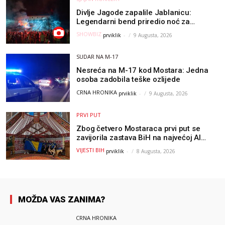
Divlje Jagode zapalile Jablanicu:
Legendarni bend priredio noć za
pamćenje
SHOWBIZ
prviklik
-
9 Augusta, 2026
SUDAR NA M-17
Nesreća na M-17 kod Mostara: Jedna
osoba zadobila teške ozlijede
CRNA HRONIKA
prviklik
-
9 Augusta, 2026
PRVI PUT
Zbog četvero Mostaraca prvi put se
zavijorila zastava BiH na najvećoj AI
olimpijadi, a sada je njihov mentor
VIJESTI BIH
prviklik
-
8 Augusta, 2026
postao član komiteta Međunarodne
olimpijade iz...
MOŽDA VAS ZANIMA?
CRNA HRONIKA