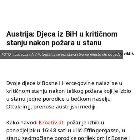
Austrija: Djeca iz BiH u kritičnom
stanju nakon požara u stanu
piše:
prviklik
21 Maja, 2026
FOTO: Ilustracija / Ai / Fotografija ne odražava stvarno mjesto niti događaj
Dvoje djece iz Bosne i Hercegovine nalazi se u
kritičnom stanju nakon teškog požara koji je izbio
u stanu jedne porodice u bečkom naselju
Ottakring, prenose austrijski mediji.
Kako navodi
Kroativ.at
, požar je izbio u
ponedjeljak u 16:48 sati u ulici Effingergasse, u
stanu sedmočlane porodice porijeklom iz Bosne i