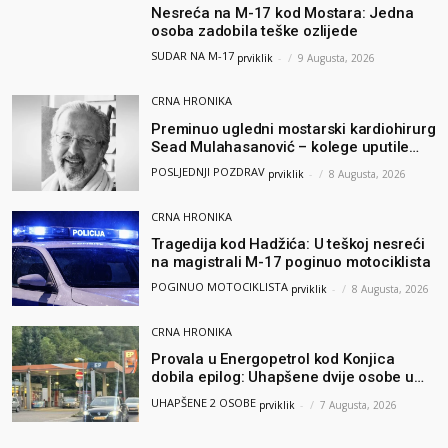
Nesreća na M-17 kod Mostara: Jedna
osoba zadobila teške ozlijede
SUDAR NA M-17
prviklik
-
9 Augusta, 2026
CRNA HRONIKA
Preminuo ugledni mostarski kardiohirurg
Sead Mulahasanović – kolege uputile
emotivnu oproštajnu poruku
POSLJEDNJI POZDRAV
prviklik
-
8 Augusta, 2026
CRNA HRONIKA
Tragedija kod Hadžića: U teškoj nesreći
na magistrali M-17 poginuo motociklista
POGINUO MOTOCIKLISTA
prviklik
-
8 Augusta, 2026
CRNA HRONIKA
Provala u Energopetrol kod Konjica
dobila epilog: Uhapšene dvije osobe u
Čapljini i Jablanici
UHAPŠENE 2 OSOBE
prviklik
-
7 Augusta, 2026