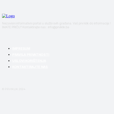
Nezavisni informativni portal u službi svih građana. Vaš prvi klik do informacija !
IMATE PRIČU? Kontaktirajte nas : info@prviklik.ba
IMPRESUM
PRAVILA PRIVATNOSTI
USLOVI KORIŠTENJA
KONTAKTIRAJTE NAS
© PRVIKLIK 2024