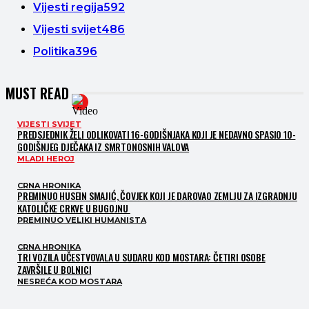
Vijesti regija
592
Vijesti svijet
486
Politika
396
MUST READ
VIJESTI SVIJET
PREDSJEDNIK ŽELI ODLIKOVATI 16-GODIŠNJAKA KOJI JE NEDAVNO SPASIO 10-
GODIŠNJEG DJEČAKA IZ SMRTONOSNIH VALOVA
MLADI HEROJ
CRNA HRONIKA
PREMINUO HUSEIN SMAJIĆ, ČOVJEK KOJI JE DAROVAO ZEMLJU ZA IZGRADNJU
KATOLIČKE CRKVE U BUGOJNU
PREMINUO VELIKI HUMANISTA
CRNA HRONIKA
TRI VOZILA UČESTVOVALA U SUDARU KOD MOSTARA: ČETIRI OSOBE
ZAVRŠILE U BOLNICI
NESREĆA KOD MOSTARA