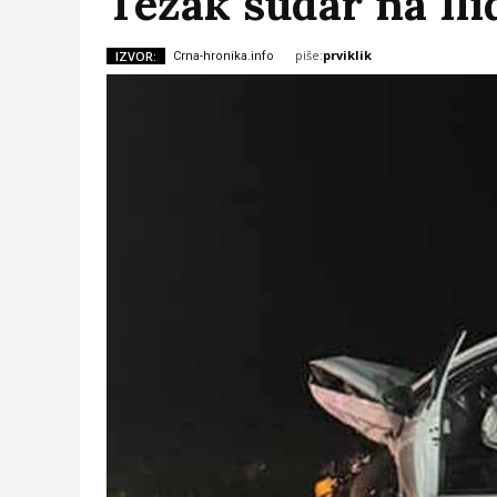
Težak sudar na Ili
piše:
prviklik
IZVOR:
Crna-hronika.info