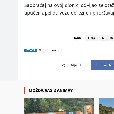
Saobraćaj na ovoj dionici odvijao se otež
upućen apel da voze oprezno i pridržava
TAGS
Ilidža
MUP KS
IZVOR
Crna-hronika.info
Facebo
Dijeliti
MOŽDA VAS ZANIMA?