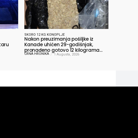
SKORO 12 KG KONOPLJE
Nakon preuzimanja pošiljke iz
taru
Kanade uhićen 29-godišnjak,
pronađeno gotovo 12 kilograma
CRNA HRONIKA
konoplje
1 Augusta, 2026