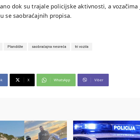
ano dok su trajale policijske aktivnosti, a vozačima 
ju se saobraćajnih propisa.
Plandište
saobraćajna nesreća
tri vozila
ok
X
WhatsApp
Viber