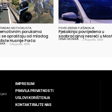
TRADAO MOTOCIKLISTA
POVRIJEĐENA PJEŠAKINJA
 emotivnim porukama
Pješakinja povrijeđena u
lji se opraštaju od mladog
saobraćajnoj nesreći u Mos
CRNA HRONIKA
liste Husnije Porča
2 Augusta, 2026
NIKA
3 Augusta, 2026
IMPRESUM
PRAVILA PRIVATNOSTI
 prvi
USLOVI KORIŠTENJA
KONTAKTIRAJTE NAS