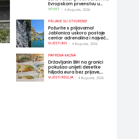
Evropskom prvenstvu u
Parizu
SPORT
6 Augusta, 2026
PRIJAVE SU OTVORENE!
Požurite s prijavama!
Jablanica uskoro postaje
centar adrenalina i najveće
outdoor avanture ovog
VIJESTI BIH
4 Augusta, 2026
ljeta
PAPRENA KAZNA
Državljanin BiH na granici
pokušao unijeti desetke
hiljada eura bez prijave,
uslijedila “paprena” kazna
VIJESTI REGIJA
4 Augusta, 2026