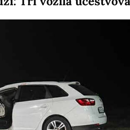
dži: Tri vozila učestvova