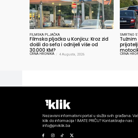
FILMSKA PLJAČKA
SMRTNO S
Filmska pljačka u Konjicu: Kroz zid
Tužnim
došli do sefa i odnijeli više od
prijate
30.000 KM?
motocik
CRNA HRONIKA
CRNA HRO
4 Augusta, 2026
Nezavisni informativni portal u službi svih građana. Vaš
klik do informacija ! IMATE PRIČU? Kontaktirajte nas :
info@prviklik.ba