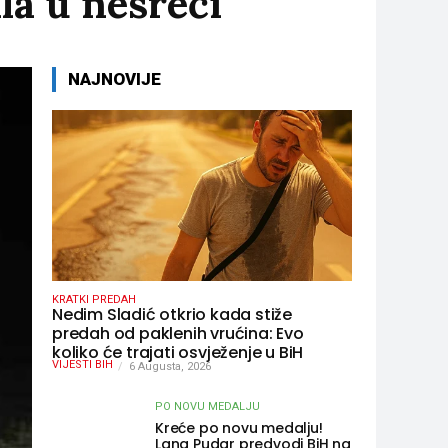
la u nesreći
NAJNOVIJE
KRATKI PREDAH
Nedim Sladić otkrio kada stiže
predah od paklenih vrućina: Evo
koliko će trajati osvježenje u BiH
VIJESTI BIH
6 Augusta, 2026
PO NOVU MEDALJU
Kreće po novu medalju!
Lana Pudar predvodi BiH na