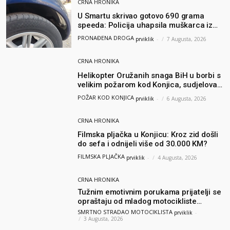
CRNA HRONIKA
U Smartu skrivao gotovo 690 grama
speeda: Policija uhapsila muškarca iz
Hercegovine
PRONAĐENA DROGA
prviklik
-
7 Augusta, 2026
CRNA HRONIKA
Helikopter Oružanih snaga BiH u borbi s
velikim požarom kod Konjica, sudjelovao
i Air Tractor
POŽAR KOD KONJICA
prviklik
-
6 Augusta, 2026
CRNA HRONIKA
Filmska pljačka u Konjicu: Kroz zid došli
do sefa i odnijeli više od 30.000 KM?
FILMSKA PLJAČKA
prviklik
-
4 Augusta, 2026
CRNA HRONIKA
Tužnim emotivnim porukama prijatelji se
opraštaju od mladog motocikliste
Husnije Porča
SMRTNO STRADAO MOTOCIKLISTA
prviklik
-
3 Augusta, 2026