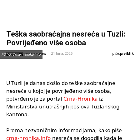
Teška saobraćajna nesreća u Tuzli:
Povrijeđeno više osoba
piše:
prviklik
21 Juna, 2025
IZVOR:
FOTO: Crna-hronika.info
crna-hronika
U Tuzli je danas došlo do teške saobraćajne
nesreće u kojoj je povrijeđeno više osoba,
potvrđeno je za portal
Crna-Hronika
iz
Ministarstva unutrašnjih poslova Tuzlanskog
kantona.
Prema nezvaničnim informacijama, kako piše
crna-hronika.info
nesreća se dogodila kada je