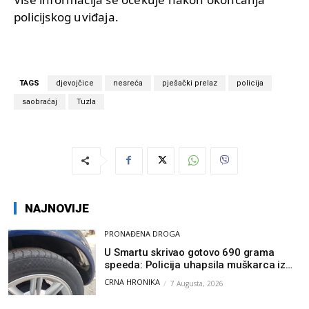
policijskog uviđaja.
TAGS
djevojčice
nesreća
pješački prelaz
policija
saobraćaj
Tuzla
NAJNOVIJE
PRONAĐENA DROGA
U Smartu skrivao gotovo 690 grama
speeda: Policija uhapsila muškarca iz
Hercegovine
CRNA HRONIKA
7 Augusta, 2026