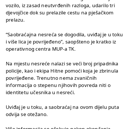
vozilo, iz zasad neutvrđenih razloga, udarilo tri
djevojčice dok su prelazile cestu na pješačkom
prelazu.
“Saobraćajna nesreća se dogodila, uviđaj je u toku
i više lica je povrijeđeno”, saopšteno je kratko iz
operativnog centra MUP-a TK.
Na mjestu nesreće nalazi se veći broj pripadnika
policije, kao i ekipa Hitne pomoći koja je zbrinula
povrijeđene. Trenutno nema zvaničnih
informacija o stepenu njihovih povreda niti o
identitetu učesnika u nesreći.
Uviđaj je u toku, a saobraćaj na ovom dijelu puta
odvija se otežano.
Više informacija se očekuje nakon okončanja