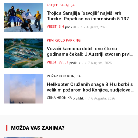
USPJEH SARAJLIJA
Trojica Sarajlija “osvojili” najviši vrh
Turske: Popeli se na impresivnih 5.137
metara
VIJESTI BIH
prviklik
-
7 Augusta, 2026
PRVI GOLD PARKING
Vozači kamiona dobili ono što su
godinama čekali: U Austriji otvoren prvi
GOLD sigurni parking
VIJESTI SVIJET
prviklik
-
7 Augusta, 2026
POŽAR KOD KONJICA
Helikopter Oružanih snaga BiH u borbi s
velikim požarom kod Konjica, sudjelovao
i Air Tractor
CRNA HRONIKA
prviklik
-
6 Augusta, 2026
MOŽDA VAS ZANIMA?