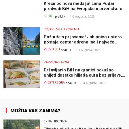
Kreće po novu medalju! Lana Pudar
predvodi BiH na Evropskom prvenstvu u
Parizu
SPORT
prviklik
-
6 Augusta, 2026
PRIJAVE SU OTVORENE!
Požurite s prijavama! Jablanica uskoro
postaje centar adrenalina i najveće
outdoor avanture ovog ljeta
VIJESTI BIH
prviklik
-
4 Augusta, 2026
PAPRENA KAZNA
Državljanin BiH na granici pokušao
unijeti desetke hiljada eura bez prijave,
uslijedila “paprena” kazna
VIJESTI REGIJA
prviklik
-
4 Augusta, 2026
MOŽDA VAS ZANIMA?
CRNA HRONIKA