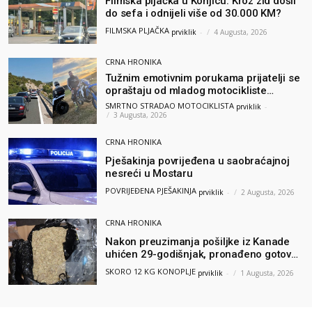
Filmska pljačka u Konjicu: Kroz zid došli
do sefa i odnijeli više od 30.000 KM?
FILMSKA PLJAČKA
prviklik
-
4 Augusta, 2026
CRNA HRONIKA
Tužnim emotivnim porukama prijatelji se
opraštaju od mladog motocikliste
Husnije Porča
SMRTNO STRADAO MOTOCIKLISTA
prviklik
-
3 Augusta, 2026
CRNA HRONIKA
Pješakinja povrijeđena u saobraćajnoj
nesreći u Mostaru
POVRIJEĐENA PJEŠAKINJA
prviklik
-
2 Augusta, 2026
CRNA HRONIKA
Nakon preuzimanja pošiljke iz Kanade
uhićen 29-godišnjak, pronađeno gotovo
12 kilograma konoplje
SKORO 12 KG KONOPLJE
prviklik
-
1 Augusta, 2026