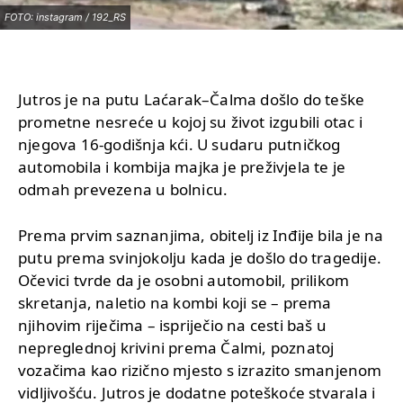
FOTO: instagram / 192_RS
Jutros je na putu Laćarak–Čalma došlo do teške
prometne nesreće u kojoj su život izgubili otac i
njegova 16-godišnja kći. U sudaru putničkog
automobila i kombija majka je preživjela te je
odmah prevezena u bolnicu.
Prema prvim saznanjima, obitelj iz Inđije bila je na
putu prema svinjokolju kada je došlo do tragedije.
Očevici tvrde da je osobni automobil, prilikom
skretanja, naletio na kombi koji se – prema
njihovim riječima – ispriječio na cesti baš u
nepreglednoj krivini prema Čalmi, poznatoj
vozačima kao rizično mjesto s izrazito smanjenom
vidljivošću. Jutros je dodatne poteškoće stvarala i