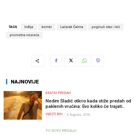
TAGS
Inđija
kombi
Laćarak Čalma
poginuli otac i kći
prometna nesreća
NAJNOVIJE
KRATKI PREDAH
Nedim Sladić otkrio kada stiže predah od
paklenih vrućina: Evo koliko će trajati
osvježenje u BiH
VIJESTI BIH
6 Augusta, 2026
PO NOVU MEDALJU