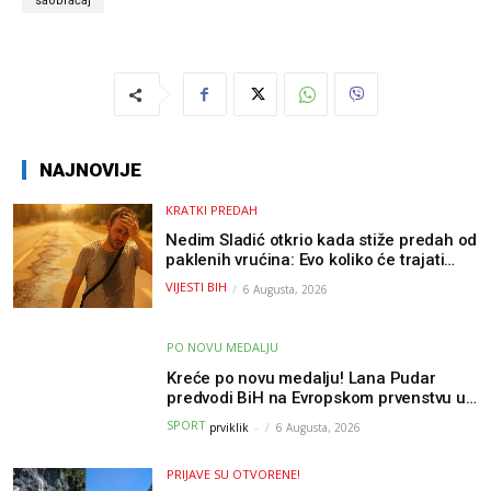
saobraćaj
NAJNOVIJE
KRATKI PREDAH
Nedim Sladić otkrio kada stiže predah od
paklenih vrućina: Evo koliko će trajati
osvježenje u BiH
VIJESTI BIH
6 Augusta, 2026
PO NOVU MEDALJU
Kreće po novu medalju! Lana Pudar
predvodi BiH na Evropskom prvenstvu u
Parizu
SPORT
prviklik
-
6 Augusta, 2026
PRIJAVE SU OTVORENE!