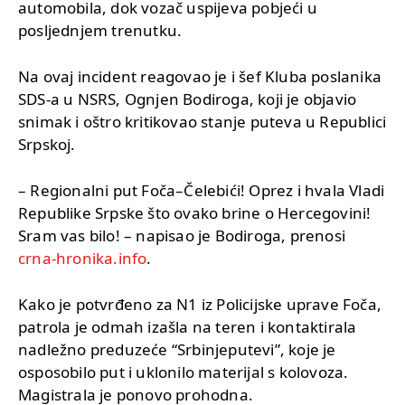
automobila, dok vozač uspijeva pobjeći u
posljednjem trenutku.
Na ovaj incident reagovao je i šef Kluba poslanika
SDS-a u NSRS, Ognjen Bodiroga, koji je objavio
snimak i oštro kritikovao stanje puteva u Republici
Srpskoj.
– Regionalni put Foča–Čelebići! Oprez i hvala Vladi
Republike Srpske što ovako brine o Hercegovini!
Sram vas bilo! – napisao je Bodiroga, prenosi
crna-hronika.info
.
Kako je potvrđeno za N1 iz Policijske uprave Foča,
patrola je odmah izašla na teren i kontaktirala
nadležno preduzeće “Srbinjeputevi”, koje je
osposobilo put i uklonilo materijal s kolovoza.
Magistrala je ponovo prohodna.