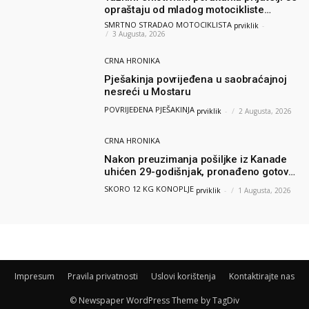
opraštaju od mladog motocikliste
Husnije Porča
SMRTNO STRADAO MOTOCIKLISTA
prviklik
-
3 Augusta, 2026
CRNA HRONIKA
Pješakinja povrijeđena u saobraćajnoj
nesreći u Mostaru
POVRIJEĐENA PJEŠAKINJA
prviklik
-
2 Augusta, 2026
CRNA HRONIKA
Nakon preuzimanja pošiljke iz Kanade
uhićen 29-godišnjak, pronađeno gotovo
12 kilograma konoplje
SKORO 12 KG KONOPLJE
prviklik
-
1 Augusta, 2026
Impresum
Pravila privatnosti
Uslovi korištenja
Kontaktirajte nas
© Newspaper WordPress Theme by TagDiv