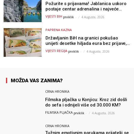
Požurite s prijavama! Jablanica uskoro
postaje centar adrenalina i najveće
outdoor avanture ovog ljeta
VIJESTI BIH
prviklik
-
4 Augusta, 2026
PAPRENA KAZNA
Državljanin BiH na granici pokušao
unijeti desetke hiljada eura bez prijave,
uslijedila “paprena” kazna
VIJESTI REGIJA
prviklik
-
4 Augusta, 2026
MOŽDA VAS ZANIMA?
CRNA HRONIKA
Filmska pljačka u Konjicu: Kroz zid došli
do sefa i odnijeli više od 30.000 KM?
FILMSKA PLJAČKA
prviklik
-
4 Augusta, 2026
CRNA HRONIKA
Tužnim emotivnim porukama prijatelji se