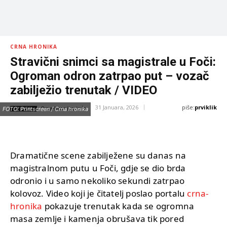
CRNA HRONIKA
Stravični snimci sa magistrale u Foči:
Ogroman odron zatrpao put – vozač
zabilježio trenutak / VIDEO
piše:
prviklik
31 Januara, 2026
IZVOR:
FOTO: Printscreen / Crna hronika
Crna-hronika.info
Dramatične scene zabilježene su danas na
magistralnom putu u Foči, gdje se dio brda
odronio i u samo nekoliko sekundi zatrpao
kolovoz. Video koji je čitatelj poslao portalu
crna-
hronika
pokazuje trenutak kada se ogromna
masa zemlje i kamenja obrušava tik pored