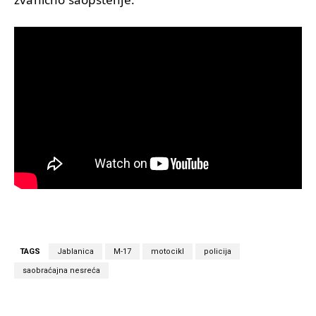
TAGS
Jablanica
M-17
motocikl
policija
saobraćajna nesreća