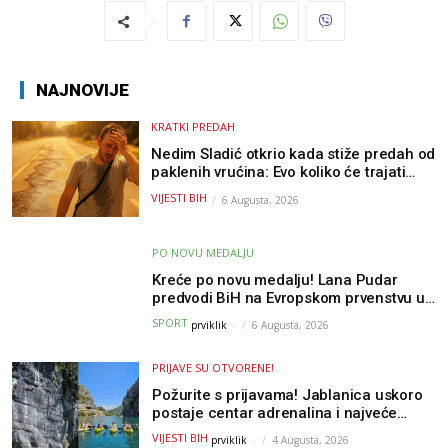
NAJNOVIJE
KRATKI PREDAH
Nedim Sladić otkrio kada stiže predah od
paklenih vrućina: Evo koliko će trajati
osvježenje u BiH
VIJESTI BIH
6 Augusta, 2026
PO NOVU MEDALJU
Kreće po novu medalju! Lana Pudar
predvodi BiH na Evropskom prvenstvu u
Parizu
SPORT
prviklik
-
6 Augusta, 2026
PRIJAVE SU OTVORENE!
Požurite s prijavama! Jablanica uskoro
postaje centar adrenalina i najveće
outdoor avanture ovog ljeta
VIJESTI BIH
prviklik
-
4 Augusta, 2026