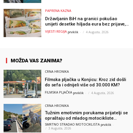
PAPRENA KAZNA
Državljanin BiH na granici pokušao
unijeti desetke hiljada eura bez prijave,
uslijedila “paprena” kazna
VIJESTI REGIJA
prviklik
-
4 Augusta, 2026
MOŽDA VAS ZANIMA?
CRNA HRONIKA
Filmska pljačka u Konjicu: Kroz zid došli
do sefa i odnijeli više od 30.000 KM?
FILMSKA PLJAČKA
prviklik
-
4 Augusta, 2026
CRNA HRONIKA
Tužnim emotivnim porukama prijatelji se
opraštaju od mladog motocikliste
Husnije Porča
SMRTNO STRADAO MOTOCIKLISTA
prviklik
-
3 Augusta, 2026