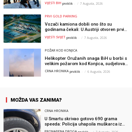
metara
VIJESTI BIH
prviklik
-
7 Augusta, 2026
PRVI GOLD PARKING
Vozači kamiona dobili ono što su
godinama čekali: U Austriji otvoren prvi
GOLD sigurni parking
VIJESTI SVIJET
prviklik
-
7 Augusta, 2026
POŽAR KOD KONJICA
Helikopter Oružanih snaga BiH u borbi s
velikim požarom kod Konjica, sudjelovao
i Air Tractor
CRNA HRONIKA
prviklik
-
6 Augusta, 2026
MOŽDA VAS ZANIMA?
CRNA HRONIKA
U Smartu skrivao gotovo 690 grama
speeda: Policija uhapsila muškarca iz
Hercegovine
PRONAĐENA DROGA