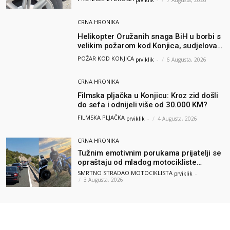
prviklik
-
7 Augusta, 2026
CRNA HRONIKA
Helikopter Oružanih snaga BiH u borbi s
velikim požarom kod Konjica, sudjelovao
i Air Tractor
POŽAR KOD KONJICA
prviklik
-
6 Augusta, 2026
CRNA HRONIKA
Filmska pljačka u Konjicu: Kroz zid došli
do sefa i odnijeli više od 30.000 KM?
FILMSKA PLJAČKA
prviklik
-
4 Augusta, 2026
CRNA HRONIKA
Tužnim emotivnim porukama prijatelji se
opraštaju od mladog motocikliste
Husnije Porča
SMRTNO STRADAO MOTOCIKLISTA
prviklik
-
3 Augusta, 2026