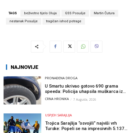
TAGS
beživotno tijelo Oluja
GSS Posušje
Martin Čutura
nestanak Posušje
tragičan ishod potrage
NAJNOVIJE
PRONAĐENA DROGA
U Smartu skrivao gotovo 690 grama
speeda: Policija uhapsila muškarca iz
Hercegovine
CRNA HRONIKA
7 Augusta, 2026
USPJEH SARAJLIJA
Trojica Sarajlija “osvojili” najviši vrh
Turske: Popeli se na impresivnih 5.137