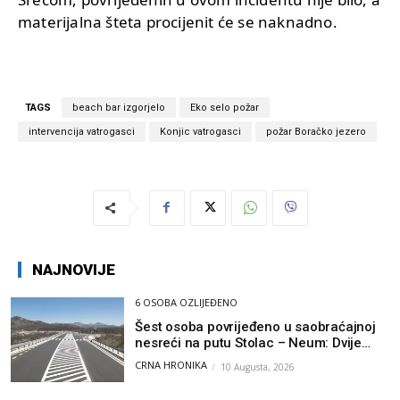
materijalna šteta procijenit će se naknadno.
TAGS
beach bar izgorjelo
Eko selo požar
intervencija vatrogasci
Konjic vatrogasci
požar Boračko jezero
NAJNOVIJE
6 OSOBA OZLIJEĐENO
Šest osoba povrijeđeno u saobraćajnoj
nesreći na putu Stolac – Neum: Dvije
osobe zadobile teške tjelesne povrede
CRNA HRONIKA
10 Augusta, 2026