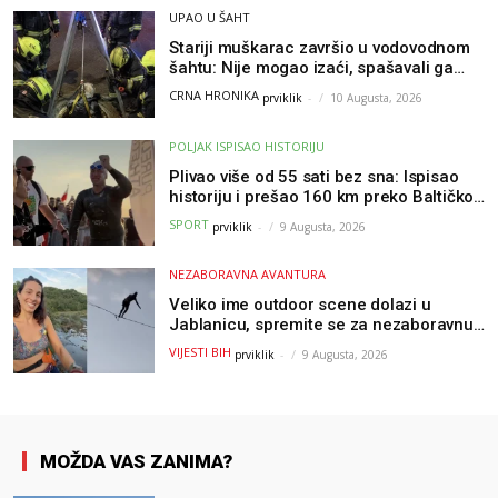
UPAO U ŠAHT
Stariji muškarac završio u vodovodnom
šahtu: Nije mogao izaći, spašavali ga
vatrogasci
CRNA HRONIKA
prviklik
-
10 Augusta, 2026
POLJAK ISPISAO HISTORIJU
Plivao više od 55 sati bez sna: Ispisao
historiju i prešao 160 km preko Baltičkog
mora – a podvig posvetio djeci oboljeloj
SPORT
prviklik
-
9 Augusta, 2026
od raka
NEZABORAVNA AVANTURA
Veliko ime outdoor scene dolazi u
Jablanicu, spremite se za nezaboravnu
avanturu (VIDEO) !
VIJESTI BIH
prviklik
-
9 Augusta, 2026
MOŽDA VAS ZANIMA?