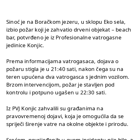
Sinoć je na Boračkom jezeru, u sklopu Eko sela,
izbio požar koji je zahvatio drveni objekat – beach
bar, potvrđeno je iz Profesionalne vatrogasne
jedinice Konjic.
Prema informacijama vatrogasaca, dojava o
požaru stigla je u 21:40 sati, nakon čega su na
teren upućena dva vatrogasca s jednim vozilom.
Brzom intervencijom, požar je stavljen pod
kontrolu i potpuno ugašen u 22:30 sati.
Iz PVJ Konjic zahvalili su građanima na
pravovremenoj dojavi, koja je omogućila da se
spriječi širenje vatre na okolne objekte i prirodu.
Srećom, povrijeđenih u ovom incidentu nije bilo, a