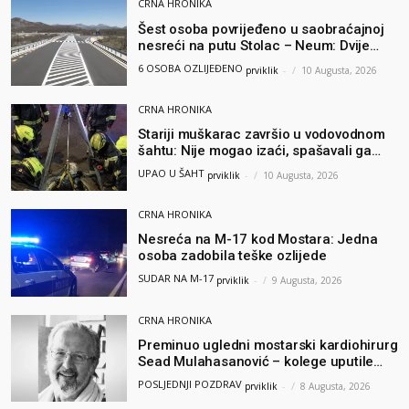
CRNA HRONIKA
Šest osoba povrijeđeno u saobraćajnoj
nesreći na putu Stolac – Neum: Dvije
osobe zadobile teške tjelesne povrede
6 OSOBA OZLIJEĐENO
prviklik
-
10 Augusta, 2026
CRNA HRONIKA
Stariji muškarac završio u vodovodnom
šahtu: Nije mogao izaći, spašavali ga
vatrogasci
UPAO U ŠAHT
prviklik
-
10 Augusta, 2026
CRNA HRONIKA
Nesreća na M-17 kod Mostara: Jedna
osoba zadobila teške ozlijede
SUDAR NA M-17
prviklik
-
9 Augusta, 2026
CRNA HRONIKA
Preminuo ugledni mostarski kardiohirurg
Sead Mulahasanović – kolege uputile
emotivnu oproštajnu poruku
POSLJEDNJI POZDRAV
prviklik
-
8 Augusta, 2026