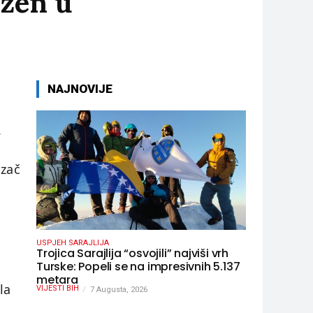
ezen u
NAJNOVIJE
.
ozač
USPJEH SARAJLIJA
Trojica Sarajlija “osvojili” najviši vrh
Turske: Popeli se na impresivnih 5.137
metara
la
VIJESTI BIH
7 Augusta, 2026