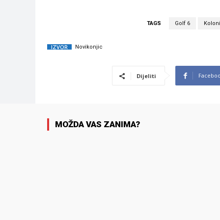
TAGS
Golf 6
Koloni
IZVOR
Novikonjic
Facebo
Dijeliti
MOŽDA VAS ZANIMA?