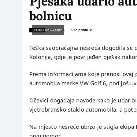
Pješaka udario au
bolnicu
piše:
prviklik
IZVOR:
FOTO: Novikonjic
Novikonjic
Teška saobraćajna nesreća dogodila se 
Kolonija, gdje je povrijeđen pješak nak
Prema informacijama koje prenosi ovaj p
automobila marke VW Golf 6, pod još uvi
Očevici događaja navode kako je udar bi
vjetrobransko staklo automobila, a pot
Na mjesto nesreće ubrzo je stigla ekip
prvu pomoć.