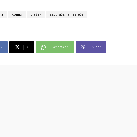
ja
Konjic
pješak
saobraćajna nesreća
ok
X
WhatsApp
Viber