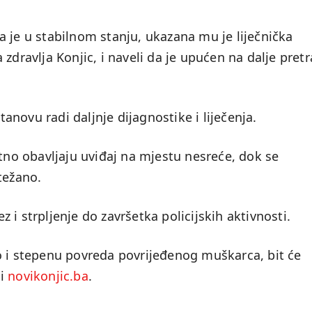
 je u stabilnom stanju, ukazana mu je liječnička
zdravlja Konjic, i naveli da je upućen na dalje pret
novu radi daljnje dijagnostike i liječenja.
utno obavljaju uviđaj na mjestu nesreće, dok se
težano.
i strpljenje do završetka policijskih aktivnosti.
o i stepenu povreda povrijeđenog muškarca, bit će
si
novikonjic.ba
.