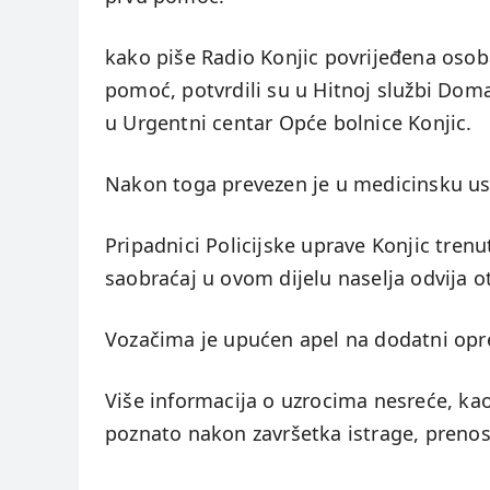
kako piše Radio Konjic povrijeđena osoba
pomoć, potvrdili su u Hitnoj službi Doma 
u Urgentni centar Opće bolnice Konjic.
Nakon toga prevezen je u medicinsku usta
Pripadnici Policijske uprave Konjic tren
saobraćaj u ovom dijelu naselja odvija o
Vozačima je upućen apel na dodatni oprez 
Više informacija o uzrocima nesreće, ka
poznato nakon završetka istrage, preno