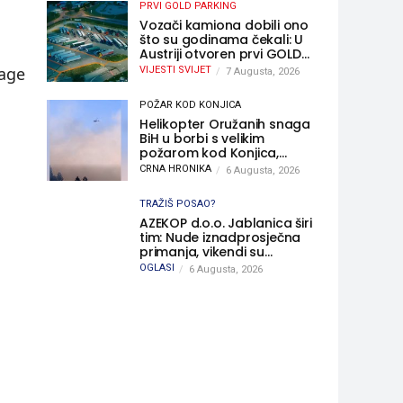
PRVI GOLD PARKING
Vozači kamiona dobili ono
što su godinama čekali: U
Austriji otvoren prvi GOLD
sigurni parking
rage
VIJESTI SVIJET
7 Augusta, 2026
POŽAR KOD KONJICA
Helikopter Oružanih snaga
BiH u borbi s velikim
požarom kod Konjica,
sudjelovao i Air Tractor
CRNA HRONIKA
6 Augusta, 2026
TRAŽIŠ POSAO?
AZEKOP d.o.o. Jablanica širi
tim: Nude iznadprosječna
primanja, vikendi su
slobodni, traži se više
OGLASI
6 Augusta, 2026
radnika