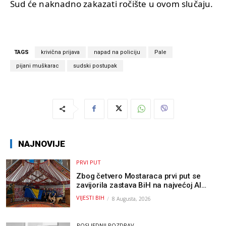
Sud će naknadno zakazati ročište u ovom slučaju.
TAGS
krivična prijava
napad na policiju
Pale
pijani muškarac
sudski postupak
NAJNOVIJE
PRVI PUT
Zbog četvero Mostaraca prvi put se
zavijorila zastava BiH na najvećoj AI
olimpijadi, a sada je njihov mentor
VIJESTI BIH
8 Augusta, 2026
postao član komiteta Međunarodne
olimpijade iz...
POSLJEDNJI POZDRAV