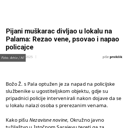
Pijani muškarac divljao u lokalu na
Palama: Rezao vene, psovao i napao
policajce
piše:
prviklik
11 Februara, 2025
Foto: Arhiv / N1
Božo Ž. s Pala optužen je za napad na policijske
službenike u ugostiteljskom objektu, gdje su
pripadnici policije intervenirali nakon dojave da se
u lokalu nalazi osoba s prerezanim venama.
Kako pišu
Nezavisne novine
, Okružno javno
tužilaštvo u Istočnom Sarajevu tereti ga za