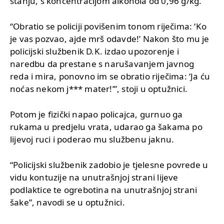
stanju, s koncentracijom alkohola od 0,96 g/kg.
“Obratio se policiji povišenim tonom riječima: ‘Ko
je vas pozvao, ajde mrš odavde!’ Nakon što mu je
policijski službenik D.K. izdao upozorenje i
naredbu da prestane s narušavanjem javnog
reda i mira, ponovno im se obratio riječima: ‘Ja ću
noćas nekom j*** mater!’”, stoji u optužnici.
Potom je fizički napao policajca, gurnuo ga
rukama u predjelu vrata, udarao ga šakama po
lijevoj ruci i poderao mu službenu jaknu.
“Policijski službenik zadobio je tjelesne povrede u
vidu kontuzije na unutrašnjoj strani lijeve
podlaktice te ogrebotina na unutrašnjoj strani
šake”, navodi se u optužnici.