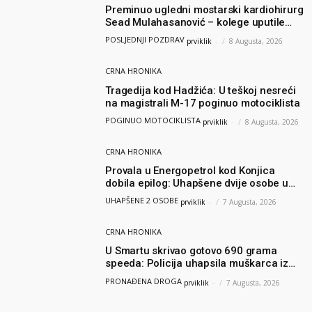
Preminuo ugledni mostarski kardiohirurg
Sead Mulahasanović – kolege uputile
emotivnu oproštajnu poruku
POSLJEDNJI POZDRAV
prviklik
-
8 Augusta, 2026
CRNA HRONIKA
Tragedija kod Hadžića: U teškoj nesreći
na magistrali M-17 poginuo motociklista
POGINUO MOTOCIKLISTA
prviklik
-
8 Augusta, 2026
CRNA HRONIKA
Provala u Energopetrol kod Konjica
dobila epilog: Uhapšene dvije osobe u
Čapljini i Jablanici
UHAPŠENE 2 OSOBE
prviklik
-
7 Augusta, 2026
CRNA HRONIKA
U Smartu skrivao gotovo 690 grama
speeda: Policija uhapsila muškarca iz
Hercegovine
PRONAĐENA DROGA
prviklik
-
7 Augusta, 2026