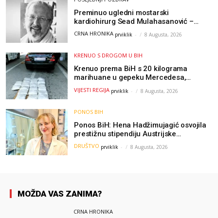
Preminuo ugledni mostarski
kardiohirurg Sead Mulahasanović –
kolege uputile emotivnu oproštajnu
CRNA HRONIKA
prviklik
-
8 Augusta, 2026
poruku
KRENUO S DROGOM U BIH
Krenuo prema BiH s 20 kilograma
marihuane u gepeku Mercedesa,
policija ga uhapsila na granici
VIJESTI REGIJA
prviklik
-
8 Augusta, 2026
PONOS BIH
Ponos BiH: Hena Hadžimujagić osvojila
prestižnu stipendiju Austrijske
akademije nauka, njeno istraživanje
DRUŠTVO
prviklik
-
8 Augusta, 2026
moglo bi pomoći djeci širom svijeta
MOŽDA VAS ZANIMA?
CRNA HRONIKA