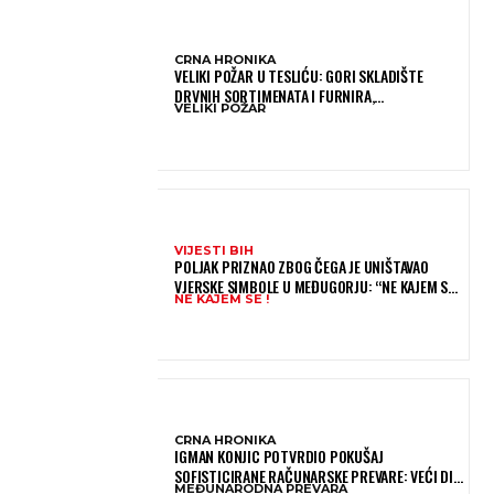
CRNA HRONIKA
VELIKI POŽAR U TESLIĆU: GORI SKLADIŠTE
DRVNIH SORTIMENATA I FURNIRA,
VELIKI POŽAR
VATROGASCIMA STIŽE POMOĆ IZ VIŠE GRADOVA
VIJESTI BIH
POLJAK PRIZNAO ZBOG ČEGA JE UNIŠTAVAO
VJERSKE SIMBOLE U MEĐUGORJU: “NE KAJEM SE I
NE KAJEM SE !
PONOVIO BIH SVE”
CRNA HRONIKA
IGMAN KONJIC POTVRDIO POKUŠAJ
SOFISTICIRANE RAČUNARSKE PREVARE: VEĆI DIO
MEĐUNARODNA PREVARA