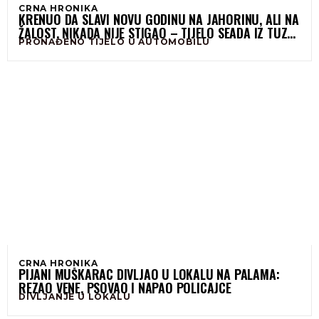
CRNA HRONIKA
KRENUO DA SLAVI NOVU GODINU NA JAHORINU, ALI NA
ŽALOST, NIKADA NIJE STIGAO – TIJELO SEADA IZ TUZLE
PRONAĐENO TIJELO U AUTOMOBILU
PRONAĐENO U AUTOMOBILU
CRNA HRONIKA
PIJANI MUŠKARAC DIVLJAO U LOKALU NA PALAMA:
REZAO VENE, PSOVAO I NAPAO POLICAJCE
DIVLJANJE U LOKALU