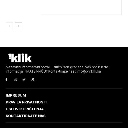
NOVCA BLOKIRAN, OČEKUJE SE POVRAT
SREDSTAVA
Nezavisni informativni portal u službi svih građana. Vaš prvi klik do
informacija ! IMATE PRIČU? Kontaktirajte nas : info@prviklik.ba
IMPRESUM
PRAVILA PRIVATNOSTI
USLOVI KORIŠTENJA
KONTAKTIRAJTE NAS