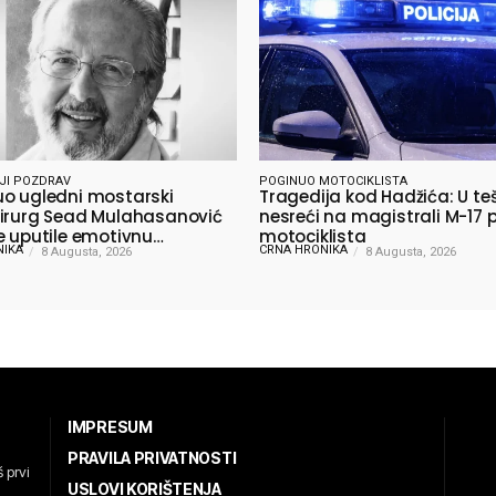
JI POZDRAV
POGINUO MOTOCIKLISTA
o ugledni mostarski
Tragedija kod Hadžića: U te
irurg Sead Mulahasanović
nesreći na magistrali M-17 
e uputile emotivnu
motociklista
NIKA
CRNA HRONIKA
jnu poruku
8 Augusta, 2026
8 Augusta, 2026
IMPRESUM
PRAVILA PRIVATNOSTI
 prvi
USLOVI KORIŠTENJA