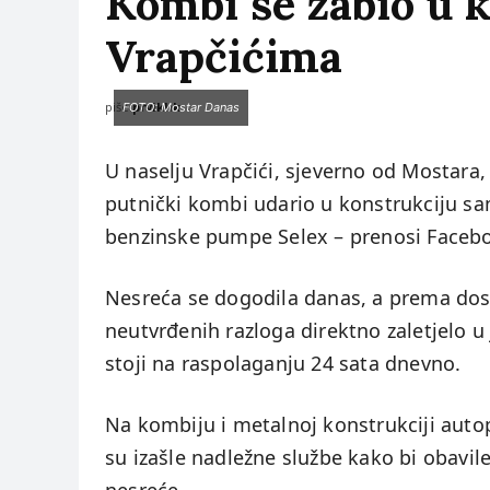
Kombi se zabio u 
Vrapčićima
piše:
prviklik
FOTO: Mostar Danas
U naselju Vrapčići, sjeverno od Mostara
putnički kombi udario u konstrukciju s
benzinske pumpe Selex – prenosi Facebo
Nesreća se dogodila danas, a prema dost
neutvrđenih razloga direktno zaletjelo 
stoji na raspolaganju 24 sata dnevno.
Na kombiju i metalnoj konstrukciji autop
su izašle nadležne službe kako bi obavile