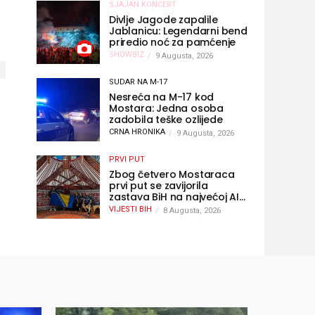
SJAJAN KONCERT
Divlje Jagode zapalile
Jablanicu: Legendarni bend
priredio noć za pamćenje
SHOWBIZ
9 Augusta, 2026
SUDAR NA M-17
Nesreća na M-17 kod
Mostara: Jedna osoba
zadobila teške ozlijede
CRNA HRONIKA
9 Augusta, 2026
PRVI PUT
Zbog četvero Mostaraca
prvi put se zavijorila
zastava BiH na najvećoj AI
olimpijadi, a sada je njihov
VIJESTI BIH
8 Augusta, 2026
mentor postao član
komiteta Međunarodne
olimpijade iz...