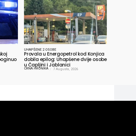
UHAPŠENE 2 OSOBE
škoj
Provala u Energopetrol kod Konjica
poginuo
dobila epilog: Uhapšene dvije osobe
u Čapljini i Jablanici
CRNA HRONIKA
7 Augusta, 2026