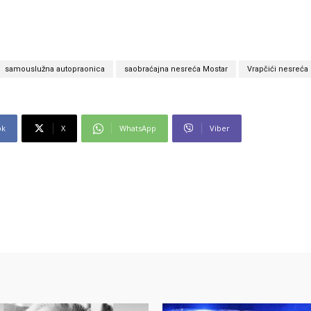
samouslužna autopraonica
saobraćajna nesreća Mostar
Vrapčići nesreća
ok
X
WhatsApp
Viber