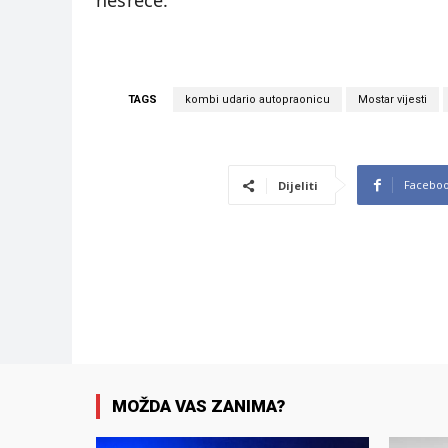
nesreće.
TAGS
kombi udario autopraonicu
Mostar vijesti
Facebo
Dijeliti
MOŽDA VAS ZANIMA?