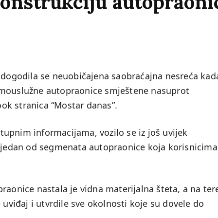
konstrukciju autopraoni
, dogodila se neuobičajena saobraćajna nesreća kada
amouslužne autopraonice smještene nasuprot
ok stranica “Mostar danas”.
upnim informacijama, vozilo se iz još uvijek
u jedan od segmenata autopraonice koja korisnicima
raonice nastala je vidna materijalna šteta, a na ter
 uviđaj i utvrdile sve okolnosti koje su dovele do