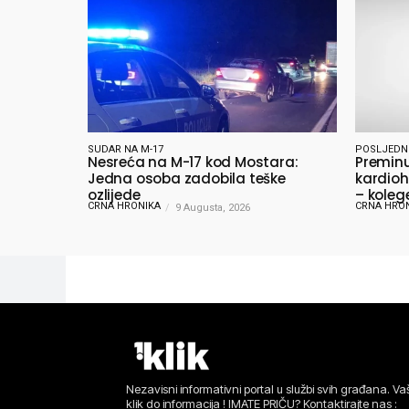
SUDAR NA M-17
POSLJEDN
Nesreća na M-17 kod Mostara:
Preminu
Jedna osoba zadobila teške
kardioh
ozlijede
– koleg
CRNA HRONIKA
CRNA HRO
9 Augusta, 2026
oprošta
Nezavisni informativni portal u službi svih građana. Vaš
klik do informacija ! IMATE PRIČU? Kontaktirajte nas :