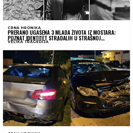
CRNA HRONIKA
PRERANO UGAŠENA 3 MLADA ŽIVOTA IZ MOSTARA:
POZNAT IDENTITET STRADALIH U STRAŠNOJ
VELIKA TRAGEDIJA
SAOBRAĆAJNOJ NESREĆI