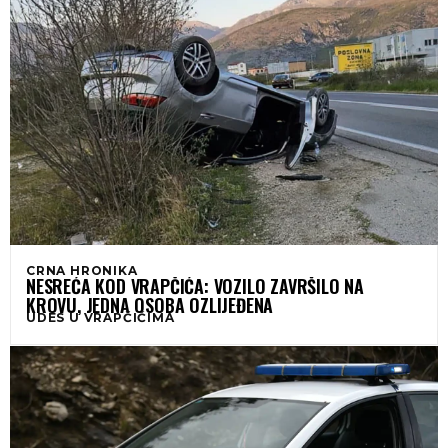
CRNA HRONIKA
NESREĆA KOD VRAPČIĆA: VOZILO ZAVRŠILO NA
KROVU, JEDNA OSOBA OZLIJEĐENA
UDES U VRAPČIĆIMA