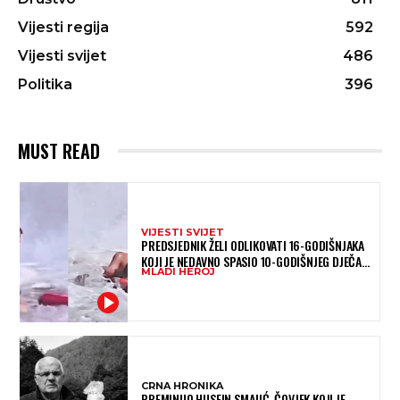
Vijesti regija
592
Vijesti svijet
486
Politika
396
MUST READ
VIJESTI SVIJET
PREDSJEDNIK ŽELI ODLIKOVATI 16-GODIŠNJAKA
KOJI JE NEDAVNO SPASIO 10-GODIŠNJEG DJEČAKA
MLADI HEROJ
IZ SMRTONOSNIH VALOVA
CRNA HRONIKA
PREMINUO HUSEIN SMAJIĆ, ČOVJEK KOJI JE