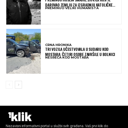
DAROVAO ZEMLJU ZA IZGRADNJU KATOLIČKE
PREMINUO VELIKI HUMANISTA
CRKVE U BUGOJNU
CRNA HRONIKA
TRI VOZILA UČESTVOVALA U SUDARU KOD
MOSTARA: ČETIRI OSOBE ZAVRŠILE U BOLNICI
NESREĆA KOD MOSTARA
Nezavisni informativni portal u službi svih građana. Vaš prvi klik do