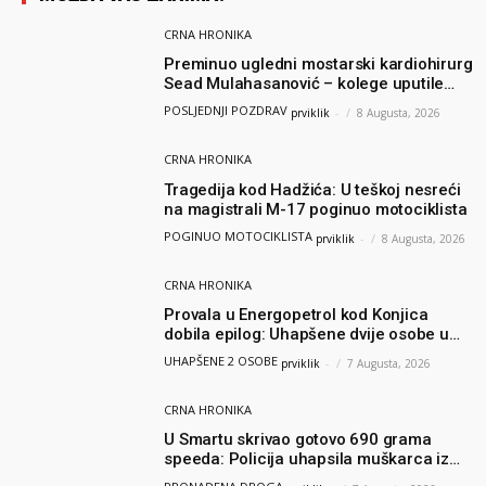
CRNA HRONIKA
Preminuo ugledni mostarski kardiohirurg
Sead Mulahasanović – kolege uputile
emotivnu oproštajnu poruku
POSLJEDNJI POZDRAV
prviklik
-
8 Augusta, 2026
CRNA HRONIKA
Tragedija kod Hadžića: U teškoj nesreći
na magistrali M-17 poginuo motociklista
POGINUO MOTOCIKLISTA
prviklik
-
8 Augusta, 2026
CRNA HRONIKA
Provala u Energopetrol kod Konjica
dobila epilog: Uhapšene dvije osobe u
Čapljini i Jablanici
UHAPŠENE 2 OSOBE
prviklik
-
7 Augusta, 2026
CRNA HRONIKA
U Smartu skrivao gotovo 690 grama
speeda: Policija uhapsila muškarca iz
Hercegovine