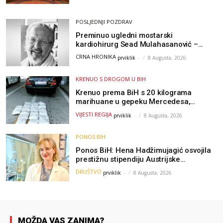
olimpijade iz...
POSLJEDNJI POZDRAV
Preminuo ugledni mostarski
kardiohirurg Sead Mulahasanović –
kolege uputile emotivnu oproštajnu
CRNA HRONIKA
prviklik
-
8 Augusta, 2026
poruku
KRENUO S DROGOM U BIH
Krenuo prema BiH s 20 kilograma
marihuane u gepeku Mercedesa,
policija ga uhapsila na granici
VIJESTI REGIJA
prviklik
-
8 Augusta, 2026
PONOS BIH
Ponos BiH: Hena Hadžimujagić osvojila
prestižnu stipendiju Austrijske
akademije nauka, njeno istraživanje
DRUŠTVO
prviklik
-
8 Augusta, 2026
moglo bi pomoći djeci širom svijeta
MOŽDA VAS ZANIMA?