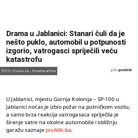
Drama u Jablanici: Stanari čuli da je
nešto puklo, automobil u potpunosti
izgorio, vatrogasci spriječili veću
katastrofu
piše:
prviklik
3 Decembra, 2025
FOTO: Prviklik.ba / Privatna arhiva
U Jablanici, mjestu Gornja Kolonija – SP-100 u
Jablanici noćas je izbio požar na putničkom vozilu,
a samo brza reakcija vatrogasaca spriječila je
širenje vatre na okolne automobile i obližnju
garažu saznaje
prviklik.ba
.