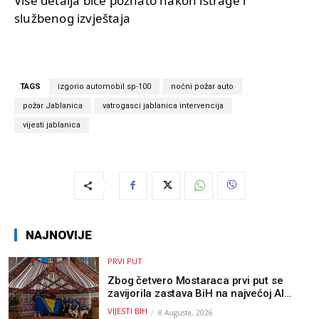
Više detalja biće poznato nakon istrage i
službenog izvještaja
TAGS
izgorio automobil sp-100
noćni požar auto
požar Jablanica
vatrogasci jablanica intervencija
vijesti jablanica
NAJNOVIJE
PRVI PUT
Zbog četvero Mostaraca prvi put se
zavijorila zastava BiH na najvećoj AI
olimpijadi, a sada je njihov mentor
VIJESTI BIH
8 Augusta, 2026
postao član komiteta Međunarodne