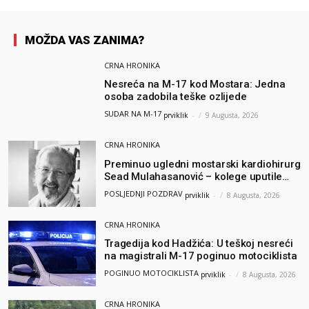
MOŽDA VAS ZANIMA?
CRNA HRONIKA
Nesreća na M-17 kod Mostara: Jedna
osoba zadobila teške ozlijede
SUDAR NA M-17
prviklik
-
9 Augusta, 2026
CRNA HRONIKA
Preminuo ugledni mostarski kardiohirurg
Sead Mulahasanović – kolege uputile
emotivnu oproštajnu poruku
POSLJEDNJI POZDRAV
prviklik
-
8 Augusta, 2026
CRNA HRONIKA
Tragedija kod Hadžića: U teškoj nesreći
na magistrali M-17 poginuo motociklista
POGINUO MOTOCIKLISTA
prviklik
-
8 Augusta, 2026
CRNA HRONIKA