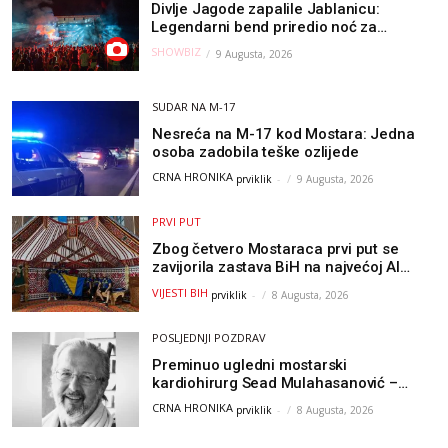
Divlje Jagode zapalile Jablanicu:
Legendarni bend priredio noć za
pamćenje
SHOWBIZ
9 Augusta, 2026
SUDAR NA M-17
Nesreća na M-17 kod Mostara: Jedna
osoba zadobila teške ozlijede
CRNA HRONIKA
prviklik
-
9 Augusta, 2026
PRVI PUT
Zbog četvero Mostaraca prvi put se
zavijorila zastava BiH na najvećoj AI
olimpijadi, a sada je njihov mentor
VIJESTI BIH
prviklik
-
8 Augusta, 2026
postao član komiteta Međunarodne
olimpijade iz...
POSLJEDNJI POZDRAV
Preminuo ugledni mostarski
kardiohirurg Sead Mulahasanović –
kolege uputile emotivnu oproštajnu
CRNA HRONIKA
prviklik
-
8 Augusta, 2026
poruku