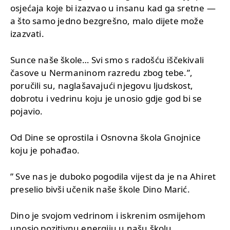
osjećaja koje bi izazvao u insanu kad ga sretne —
a što samo jedno bezgrešno, malo dijete može
izazvati.
Sunce naše škole… Svi smo s radošću iščekivali
časove u Nermaninom razredu zbog tebe.”,
poručili su, naglašavajući njegovu ljudskost,
dobrotu i vedrinu koju je unosio gdje god bi se
pojavio.
Od Dine se oprostila i Osnovna škola Gnojnice
koju je pohađao.
” Sve nas je duboko pogodila vijest da je na Ahiret
preselio bivši učenik naše škole Dino Marić.
Dino je svojom vedrinom i iskrenim osmijehom
unosio pozitivnu energiju u našu školu,