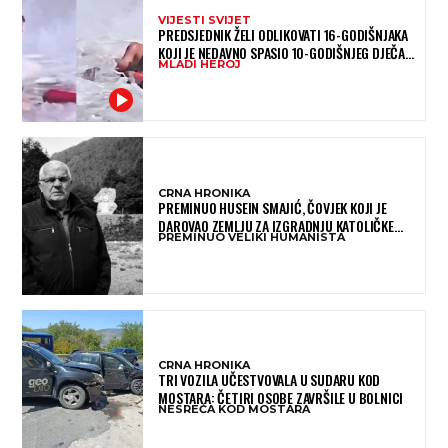
VIJESTI SVIJET
PREDSJEDNIK ŽELI ODLIKOVATI 16-GODIŠNJAKA
KOJI JE NEDAVNO SPASIO 10-GODIŠNJEG DJEČAKA
MLADI HEROJ
IZ SMRTONOSNIH VALOVA
CRNA HRONIKA
PREMINUO HUSEIN SMAJIĆ, ČOVJEK KOJI JE
DAROVAO ZEMLJU ZA IZGRADNJU KATOLIČKE
PREMINUO VELIKI HUMANISTA
CRKVE U BUGOJNU
CRNA HRONIKA
TRI VOZILA UČESTVOVALA U SUDARU KOD
MOSTARA: ČETIRI OSOBE ZAVRŠILE U BOLNICI
NESREĆA KOD MOSTARA